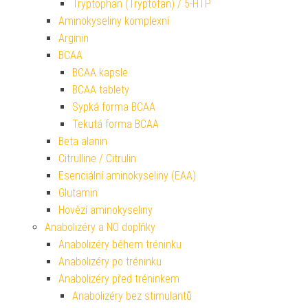
Tryptophan (Tryptofan) / 5-HTP
Aminokyseliny komplexní
Arginin
BCAA
BCAA kapsle
BCAA tablety
Sypká forma BCAA
Tekutá forma BCAA
Beta alanin
Citrulline / Citrulin
Esenciální aminokyseliny (EAA)
Glutamin
Hovězí aminokyseliny
Anabolizéry a NO doplňky
Anabolizéry během tréninku
Anabolizéry po tréninku
Anabolizéry před tréninkem
Anabolizéry bez stimulantů