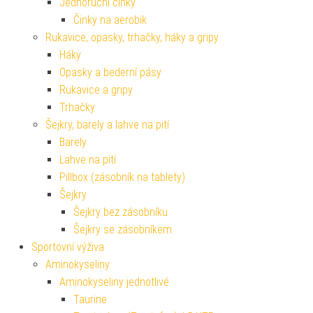
Jednoruční činky
Činky na aerobik
Rukavice, opasky, trhačky, háky a gripy
Háky
Opasky a bederní pásy
Rukavice a gripy
Trhačky
Šejkry, barely a lahve na pití
Barely
Lahve na pití
Pillbox (zásobník na tablety)
Šejkry
Šejkry bez zásobníku
Šejkry se zásobníkem
Sportovní výživa
Aminokyseliny
Aminokyseliny jednotlivé
Taurine