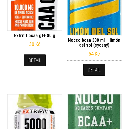
Extrifit bcaa gt+ 80 g
Nocco bcaa 330 ml – limón
30
Kč
del sol (sycený)
54
Kč
DETAIL
DETAIL