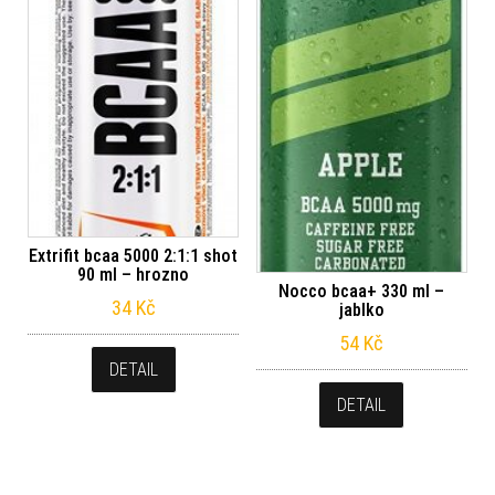
Extrifit bcaa 5000 2:1:1 shot
90 ml – hrozno
Nocco bcaa+ 330 ml –
34
Kč
jablko
54
Kč
DETAIL
DETAIL