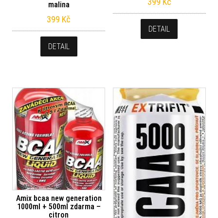
399
Kč
malina
399
Kč
DETAIL
DETAIL
Amix bcaa new generation
1000ml + 500ml zdarma –
citron