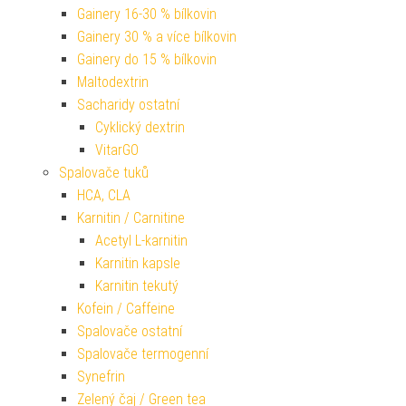
Gainery 16-30 % bílkovin
Gainery 30 % a více bílkovin
Gainery do 15 % bílkovin
Maltodextrin
Sacharidy ostatní
Cyklický dextrin
VitarGO
Spalovače tuků
HCA, CLA
Karnitin / Carnitine
Acetyl L-karnitin
Karnitin kapsle
Karnitin tekutý
Kofein / Caffeine
Spalovače ostatní
Spalovače termogenní
Synefrin
Zelený čaj / Green tea