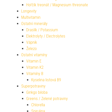
Hořčík treonát / Magnesium threonate
Longevity
Multivitamin
Ostatní minerály
Draslík / Potassium
Elektrolyty / Electrolytes
Vápník
Železo
Ostatní vitamíny
Vitamin E
Vitamin K2
Vitamíny B
Kyselina listová B9
Superpotraviny
Ginkgo biloba
Greens / Zelené potraviny
Chlorella
Spirulina