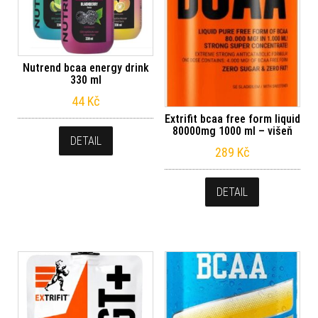
Nutrend bcaa energy drink
330 ml
44
Kč
Extrifit bcaa free form liquid
80000mg 1000 ml – višeň
DETAIL
289
Kč
DETAIL