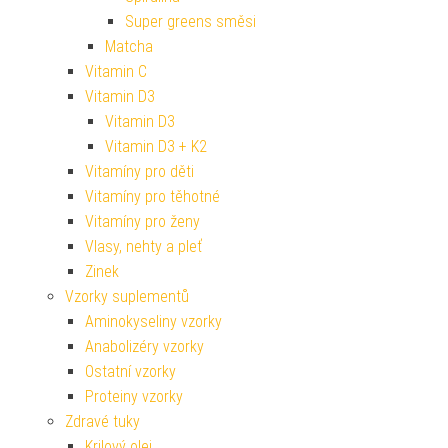
Super greens směsi
Matcha
Vitamin C
Vitamin D3
Vitamin D3
Vitamin D3 + K2
Vitamíny pro děti
Vitamíny pro těhotné
Vitamíny pro ženy
Vlasy, nehty a pleť
Zinek
Vzorky suplementů
Aminokyseliny vzorky
Anabolizéry vzorky
Ostatní vzorky
Proteiny vzorky
Zdravé tuky
Krilový olej