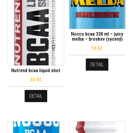
Nocco bcaa 330 ml – juicy
melba – broskev (sycený)
54
Kč
DETAIL
Nutrend bcaa liquid shot
30
Kč
DETAIL