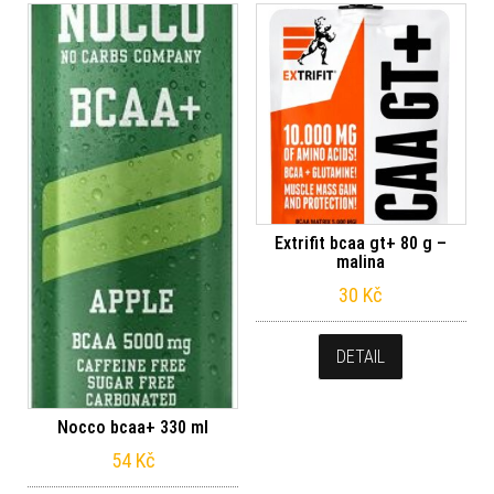
Extrifit bcaa gt+ 80 g –
malina
30
Kč
DETAIL
Nocco bcaa+ 330 ml
54
Kč