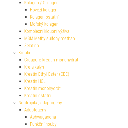
Kolagen / Collagen
Hovězí kolagen
Kolagen ostatní
Mořský kolagen
Komplexní kloubní výživa
MSM Methylsulfonylmethan
Želatina
Kreatin
Creapure kreatin monohydrát
Kre-alkalyn
Kreatin Ethyl Ester (CEE)
Kreatin HCL
Kreatin monohydrát
Kreatin ostatní
Nootropika, adaptogeny
Adaptogeny
Ashwagandha
Funkční houby