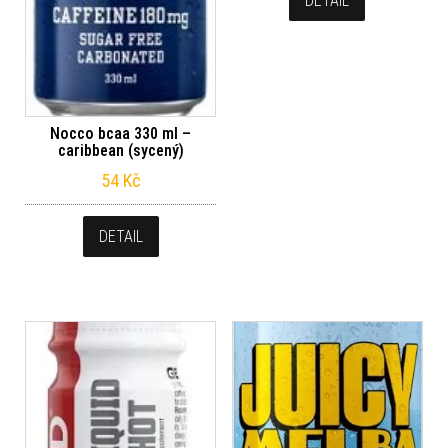
DETAIL
Nocco bcaa 330 ml –
caribbean (sycený)
54
Kč
DETAIL