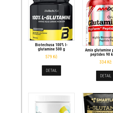
Biotechusa 100% l-
glutamine 500 g
Amix glutamine
peptides 90 k
579
Kč
334
Kč
DETAIL
DETAIL