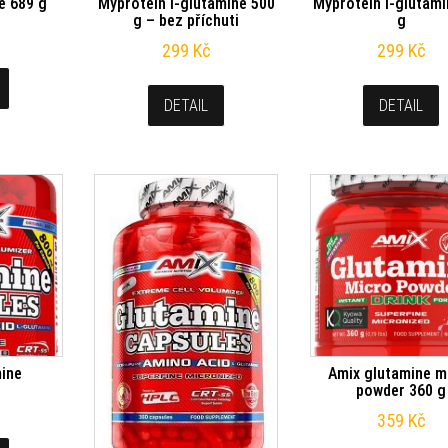
e 689 g
Myprotein l-glutamine 500
Myprotein l-glutami
g – bez příchuti
g
299
Kč
299
Kč
DETAIL
DETAIL
mine
Amix glutamine m
powder 360 g
359
Kč