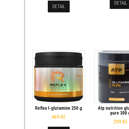
DETAIL
DETAIL
Reflex l-glutamine 250 g
Atp nutrition g
pure 300 
469
Kč
299
Kč