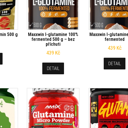
min 500 g
Maxxwin l-glutamine 100%
Maxxwin l-glutamin
fermented 500 g – bez
fermented
příchuti
439
Kč
439
Kč
DETAIL
DETAIL