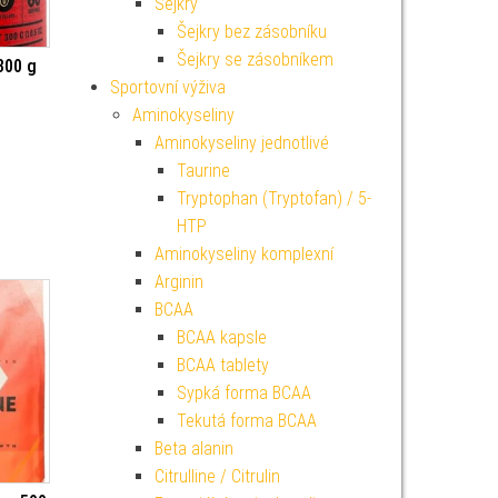
Šejkry
Šejkry bez zásobníku
Šejkry se zásobníkem
300 g
Sportovní výživa
Aminokyseliny
Aminokyseliny jednotlivé
Taurine
Tryptophan (Tryptofan) / 5-
HTP
Aminokyseliny komplexní
Arginin
BCAA
BCAA kapsle
BCAA tablety
Sypká forma BCAA
Tekutá forma BCAA
Beta alanin
Citrulline / Citrulin