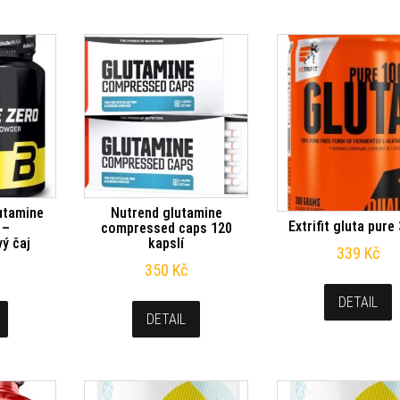
utamine
Nutrend glutamine
Extrifit gluta pure
 –
compressed caps 120
ý čaj
kapslí
339
Kč
350
Kč
DETAIL
DETAIL