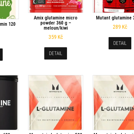
Amix glutamine micro
Mutant glutamine 
powder 360 g –
amin 120
289
Kč
meloun/kiwi
359
Kč
DETAIL
DETAIL