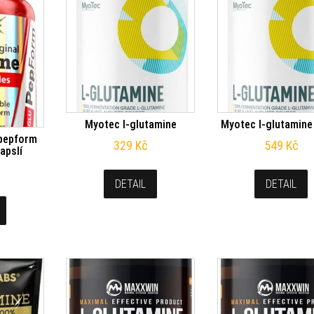
Myotec l-glutamine
Myotec l-glutamine
 pepform
329
Kč
549
Kč
apslí
DETAIL
DETAIL