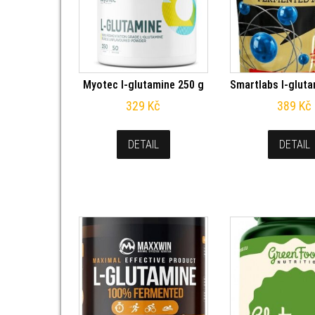
Myotec l-glutamine 250 g
Smartlabs l-gluta
329
Kč
389
Kč
DETAIL
DETAIL