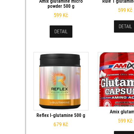
Amix glutamine micro
Rule 1 glutamin
powder 500 g
599
Kč
599
Kč
DETAIL
DETAIL
Amix gluta
Reflex l-glutamine 500 g
599
Kč
679
Kč