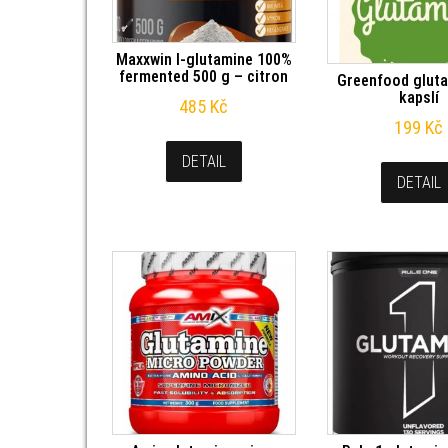
Maxxwin l-glutamine 100%
fermented 500 g – citron
Greenfood glut
kapslí
485
Kč
199
Kč
DETAIL
DETAIL