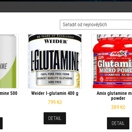
ějších
amine 500
Weider l-glutamin 400 g
Amix glutamine m
powder
799
Kč
389
Kč
DETAIL
DETAIL