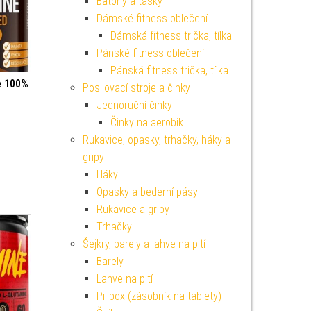
Batohy a tašky
Dámské fitness oblečení
Dámská fitness trička, tílka
Pánské fitness oblečení
Pánská fitness trička, tílka
e 100%
Posilovací stroje a činky
Jednoruční činky
Činky na aerobik
Rukavice, opasky, trhačky, háky a
gripy
Háky
Opasky a bederní pásy
Rukavice a gripy
Trhačky
Šejkry, barely a lahve na pití
Barely
Lahve na pití
Pillbox (zásobník na tablety)