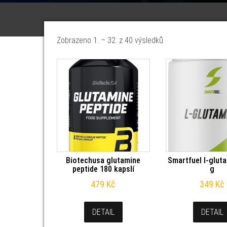
Seřazeno od nejnov
Zobrazeno 1. – 32. z 40 výsledků
Biotechusa glutamine
Smartfuel l-glut
peptide 180 kapslí
g
479
Kč
349
Kč
DETAIL
DETAIL