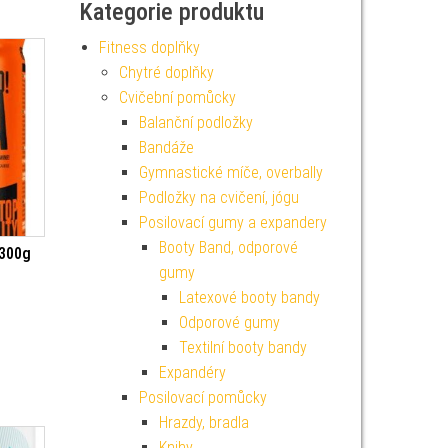
Kategorie produktu
Fitness doplňky
Chytré doplňky
Cvičební pomůcky
Balanční podložky
Bandáže
Gymnastické míče, overbally
Podložky na cvičení, jógu
Posilovací gumy a expandery
Booty Band, odporové
 300g
gumy
Latexové booty bandy
Odporové gumy
Textilní booty bandy
Expandéry
Posilovací pomůcky
Hrazdy, bradla
Knihy