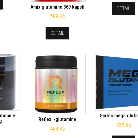
Amix glutamine 360 kapslí
DETAIL
599
Kč
DETAIL
lutamine
Scitec mega glut
Reflex l-glutamine
g
439
Kč
469
Kč