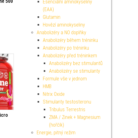
ne 500
Esenciální aminokyseliny
(EAA)
Glutamin
Hovězí aminokyseliny
Anabolizéry a NO doplňky
Anabolizéry během tréninku
Anabolizéry po tréninku
Anabolizéry před tréninkem
Anabolizéry bez stimulantů
Anabolizéry se stimulanty
Formule vše v jednom
HMB
Nitrix Oxide
Stimulanty testosteronu
Tribulus Terrestris
icro
ZMA / Zinek + Magnesium
(hořčík)
Energie, pitný režim