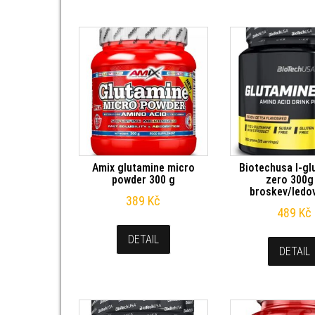
Amix glutamine micro
Biotechusa l-gl
powder 300 g
zero 300g
broskev/ledov
389
Kč
489
Kč
DETAIL
DETAIL