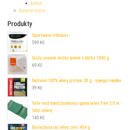
Xylitol
Sušené ovoce
Produkty
Sportwave tribulus+
599
Kč
Grizly ovesné vločky jemné s klíčky 1000 g
69
Kč
Nutrend 100% whey protein 30 g - mango/vanilka
39
Kč
Yate msd-band posilovací guma latex free 2.0 m -
tuhý zelený
140
Kč
Biotechusa iso whey zero 454 g