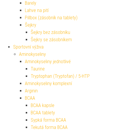
Barely
Lahve na pití
Pillbox (zásobník na tablety)
Šejkry
Šejkry bez zásobníku
Šejkry se zásobníkem
Sportovní výživa
Aminokyseliny
Aminokyseliny jednotlivé
Taurine
Tryptophan (Tryptofan) / 5-HTP
Aminokyseliny komplexní
Arginin
BCAA
BCAA kapsle
BCAA tablety
Sypká forma BCAA
Tekutá forma BCAA