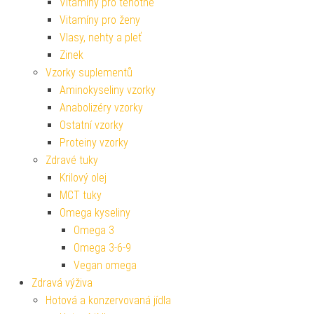
Vitamíny pro těhotné
Vitamíny pro ženy
Vlasy, nehty a pleť
Zinek
Vzorky suplementů
Aminokyseliny vzorky
Anabolizéry vzorky
Ostatní vzorky
Proteiny vzorky
Zdravé tuky
Krilový olej
MCT tuky
Omega kyseliny
Omega 3
Omega 3-6-9
Vegan omega
Zdravá výživa
Hotová a konzervovaná jídla