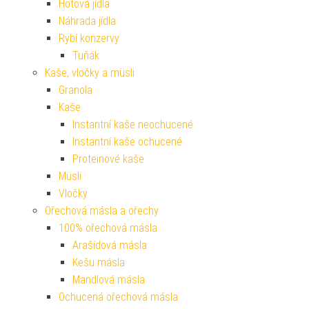
Hotová jídla
Náhrada jídla
Rybí konzervy
Tuňák
Kaše, vločky a müsli
Granola
Kaše
Instantní kaše neochucené
Instantní kaše ochucené
Proteinové kaše
Müsli
Vločky
Ořechová másla a ořechy
100% ořechová másla
Arašídová másla
Kešu másla
Mandlová másla
Ochucená ořechová másla