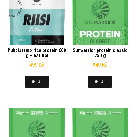
Puhdistamo rice protein 600
Sunwarrior protein classic
g – natural
750 g
499
Kč
949
Kč
DETAIL
DETAIL