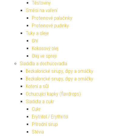
Těstoviny
Směsi na vaření
Proteinové palačinky
Proteinové pudinky
Tuky a oleje
Ghí
Kokosový olej
Olej ve spreji
Sladidla a dochucovadla
Bezkalorické sirupy, dipy a omáčky
Bezkalorické sirupy, dipy a omáčky
Koření a sůl
Ochucující kapky (flavdrops)
Sladidla a cukr
Cukr
Erytritol / Erythritol
Přírodní sirup
Stévia