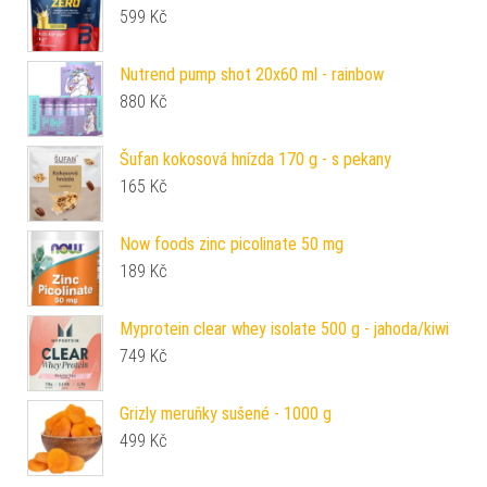
599
Kč
Nutrend pump shot 20x60 ml - rainbow
880
Kč
Šufan kokosová hnízda 170 g - s pekany
165
Kč
Now foods zinc picolinate 50 mg
189
Kč
Myprotein clear whey isolate 500 g - jahoda/kiwi
749
Kč
Grizly meruňky sušené - 1000 g
499
Kč