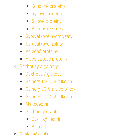
Konopné proteiny
Rýžové proteiny
Sójové proteiny
Veganské směsi
Syrovátkové hydrolyzáty
Syrovátkové izoláty
Vaječné proteiny
Vícesložkové proteiny
Sacharidy a gainery
Dextróza / glukóza
Gainery 16-30 % bílkovin
Gainery 30 % a více bílkovin
Gainery do 15 % bílkovin
Maltodextrin
Sacharidy ostatní
Cyklický dextrin
VitarGO
Spalovače tuků