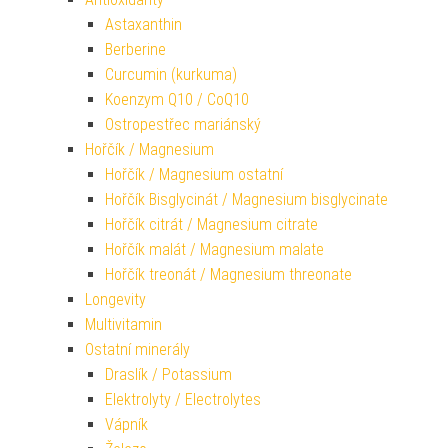
Astaxanthin
Berberine
Curcumin (kurkuma)
Koenzym Q10 / CoQ10
Ostropestřec mariánský
Hořčík / Magnesium
Hořčík / Magnesium ostatní
Hořčík Bisglycinát / Magnesium bisglycinate
Hořčík citrát / Magnesium citrate
Hořčík malát / Magnesium malate
Hořčík treonát / Magnesium threonate
Longevity
Multivitamin
Ostatní minerály
Draslík / Potassium
Elektrolyty / Electrolytes
Vápník