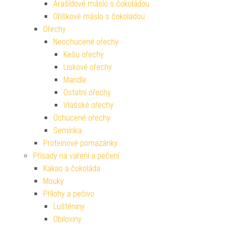
Arašídové máslo s čokoládou
Oříškové máslo s čokoládou
Ořechy
Neochucené ořechy
Kešu ořechy
Lískové ořechy
Mandle
Ostatní ořechy
Vlašské ořechy
Ochucené ořechy
Semínka
Proteinové pomazánky
Přísady na vaření a pečení
Kakao a čokoláda
Mouky
Přílohy a pečivo
Luštěniny
Obiloviny