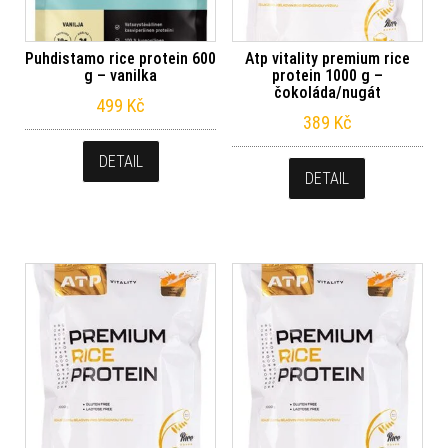
Puhdistamo rice protein 600
Atp vitality premium rice
g – vanilka
protein 1000 g –
čokoláda/nugát
499
Kč
389
Kč
DETAIL
DETAIL