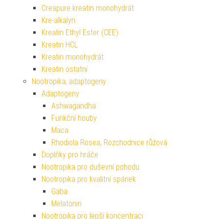
Creapure kreatin monohydrát
Kre-alkalyn
Kreatin Ethyl Ester (CEE)
Kreatin HCL
Kreatin monohydrát
Kreatin ostatní
Nootropika, adaptogeny
Adaptogeny
Ashwagandha
Funkční houby
Maca
Rhodiola Rosea, Rozchodnice růžová
Doplňky pro hráče
Nootropika pro duševní pohodu
Nootropika pro kvalitní spánek
Gaba
Melatonin
Nootropika pro lepší koncentraci