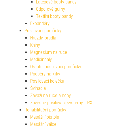
Latexové booty bandy
Odporové gumy
Textilní booty bandy
Expandéry
Posilovací pomůcky
Hrazdy, bradla
Knihy
Magnesium na ruce
Medicinbaly
Ostatní posilovací pomůcky
Podpěry na kliky
Posilovací kolečka
Švihadla
Závaží na ruce a nohy
Závěsné posilovací systémy, TRX
Rehabilitační pomůcky
Masážní pistole
Masážní válce