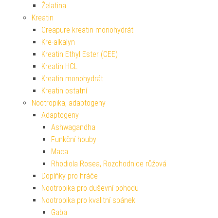
Želatina
Kreatin
Creapure kreatin monohydrát
Kre-alkalyn
Kreatin Ethyl Ester (CEE)
Kreatin HCL
Kreatin monohydrát
Kreatin ostatní
Nootropika, adaptogeny
Adaptogeny
Ashwagandha
Funkční houby
Maca
Rhodiola Rosea, Rozchodnice růžová
Doplňky pro hráče
Nootropika pro duševní pohodu
Nootropika pro kvalitní spánek
Gaba