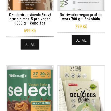
Czech virus vícesložkový
Nutriworks vegan protein
protein mps-5 pro vegan
worx 700 g – čokoláda
1000 g – čokoláda
799
Kč
699
Kč
DETAIL
DETAIL