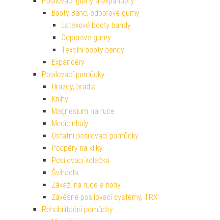
Posilovací gumy a expandery
Booty Band, odporové gumy
Latexové booty bandy
Odporové gumy
Textilní booty bandy
Expandéry
Posilovací pomůcky
Hrazdy, bradla
Knihy
Magnesium na ruce
Medicinbaly
Ostatní posilovací pomůcky
Podpěry na kliky
Posilovací kolečka
Švihadla
Závaží na ruce a nohy
Závěsné posilovací systémy, TRX
Rehabilitační pomůcky