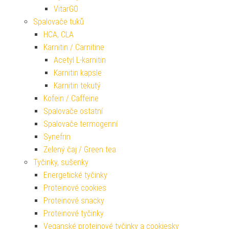
VitarGO
Spalovače tuků
HCA, CLA
Karnitin / Carnitine
Acetyl L-karnitin
Karnitin kapsle
Karnitin tekutý
Kofein / Caffeine
Spalovače ostatní
Spalovače termogenní
Synefrin
Zelený čaj / Green tea
Tyčinky, sušenky
Energetické tyčinky
Proteinové cookies
Proteinové snacky
Proteinové tyčinky
Veganské proteinové tyčinky a cookiesky