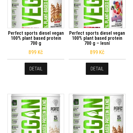
Perfect sports diesel vegan
Perfect sports diesel vegan
100% plant based protein
100% plant based protein
700 g
700 g – lesní
899
Kč
899
Kč
DETAIL
DETAIL