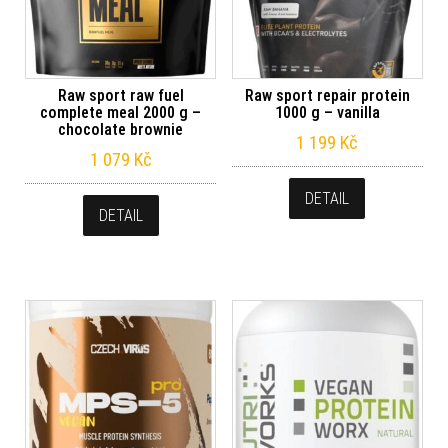
Raw sport raw fuel
Raw sport repair protein
complete meal 2000 g –
1000 g – vanilla
chocolate brownie
1 199
Kč
1 079
Kč
DETAIL
DETAIL