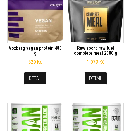
Voxberg vegan protein 480
Raw sport raw fuel
g
complete meal 2000 g
529
Kč
1 079
Kč
DETAIL
DETAIL