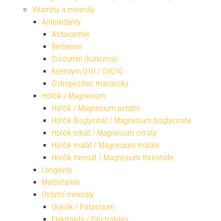
Vitamíny a minerály
Antioxidanty
Astaxanthin
Berberine
Curcumin (kurkuma)
Koenzym Q10 / CoQ10
Ostropestřec mariánský
Hořčík / Magnesium
Hořčík / Magnesium ostatní
Hořčík Bisglycinát / Magnesium bisglycinate
Hořčík citrát / Magnesium citrate
Hořčík malát / Magnesium malate
Hořčík treonát / Magnesium threonate
Longevity
Multivitamin
Ostatní minerály
Draslík / Potassium
Elektrolyty / Electrolytes