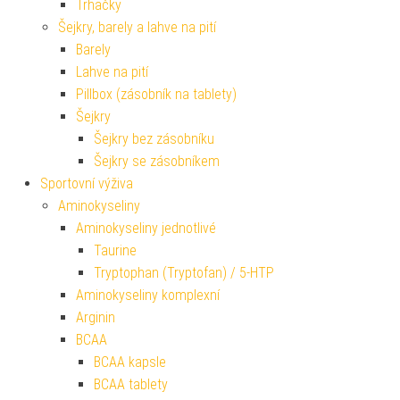
Trhačky
Šejkry, barely a lahve na pití
Barely
Lahve na pití
Pillbox (zásobník na tablety)
Šejkry
Šejkry bez zásobníku
Šejkry se zásobníkem
Sportovní výživa
Aminokyseliny
Aminokyseliny jednotlivé
Taurine
Tryptophan (Tryptofan) / 5-HTP
Aminokyseliny komplexní
Arginin
BCAA
BCAA kapsle
BCAA tablety