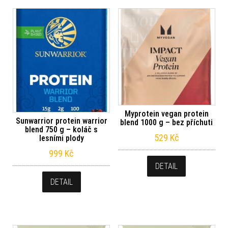
Myprotein vegan protein
Sunwarrior protein warrior
blend 1000 g – bez příchuti
blend 750 g – koláč s
529
Kč
lesními plody
999
Kč
DETAIL
DETAIL