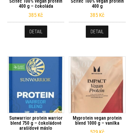
Scitec 100% vegan protein
Scitec 100% vegan protein
400 g – čokoláda
400 g
385
Kč
385
Kč
DETAIL
DETAIL
Sunwarrior protein warrior
Myprotein vegan protein
blend 750 g – čokoládové
blend 1000 g – vanilka
arašídové máslo
529
Kč