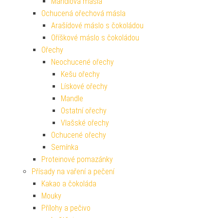
Mandlová másla
Ochucená ořechová másla
Arašídové máslo s čokoládou
Oříškové máslo s čokoládou
Ořechy
Neochucené ořechy
Kešu ořechy
Lískové ořechy
Mandle
Ostatní ořechy
Vlašské ořechy
Ochucené ořechy
Semínka
Proteinové pomazánky
Přísady na vaření a pečení
Kakao a čokoláda
Mouky
Přílohy a pečivo