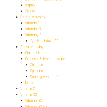
Vápník
Železo
Ostatní vitamíny
Vitamin E
Vitamin K2
Vitamíny B
Kyselina listová B9
Superpotraviny
Ginkgo biloba
Greens / Zelené potraviny
Chlorella
Spirulina
Super greens směsi
Matcha
Vitamin C
Vitamin D3
Vitamin D3
Vitamin D3 + K2