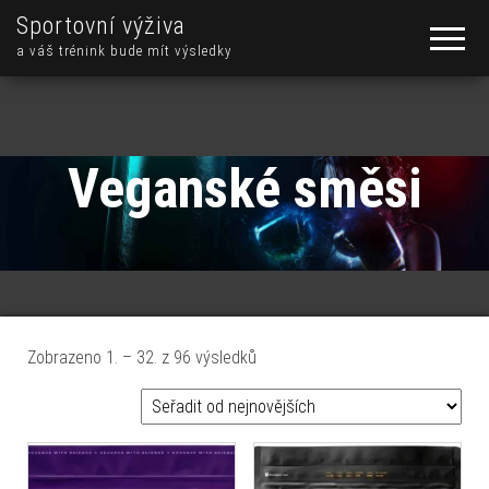
Sportovní výživa
a váš trénink bude mít výsledky
Veganské směsi
Seřazeno od nejnovějších
Zobrazeno 1. – 32. z 96 výsledků