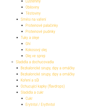
Luštěniny
Obiloviny
Těstoviny
Směsi na vaření
Proteinové palačinky
Proteinové pudinky
Tuky a oleje
Ghí
Kokosový olej
Olej ve spreji
Sladidla a dochucovadla
Bezkalorické sirupy, dipy a omáčky
Bezkalorické sirupy, dipy a omáčky
Koření a sůl
Ochucující kapky (flavdrops)
Sladidla a cukr
Cukr
Erytritol / Erythritol