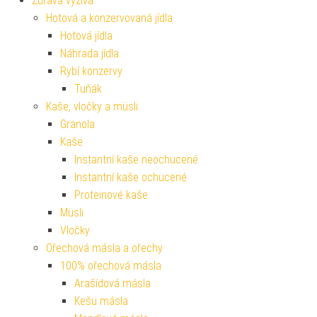
Zdravá výživa
Hotová a konzervovaná jídla
Hotová jídla
Náhrada jídla
Rybí konzervy
Tuňák
Kaše, vločky a müsli
Granola
Kaše
Instantní kaše neochucené
Instantní kaše ochucené
Proteinové kaše
Müsli
Vločky
Ořechová másla a ořechy
100% ořechová másla
Arašídová másla
Kešu másla