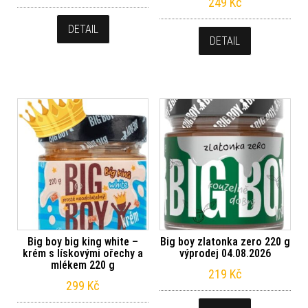
249
Kč
DETAIL
DETAIL
Big boy big king white –
Big boy zlatonka zero 220 g
krém s lískovými ořechy a
výprodej 04.08.2026
mlékem 220 g
219
Kč
299
Kč