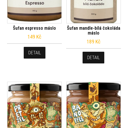
Šufan espresso máslo
Šufan mandle-bílá čokoláda
máslo
149
Kč
189
Kč
DETAIL
DETAIL