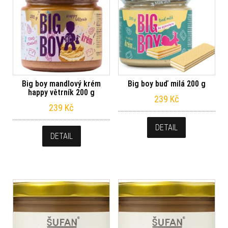
Big boy mandlový krém
Big boy buď milá 200 g
happy větrník 200 g
239
Kč
239
Kč
DETAIL
DETAIL