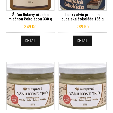
Šufan lískový ořech s
Lucky alvin premium
mléčnou čokoládou 330 g
dubajská čokoláda 135 g
349
Kč
289
Kč
DETAIL
DETAIL