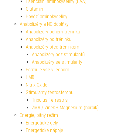
Esenciální aminokyseliny (EAA)
Glutamin
Hovězí aminokyseliny
Anabolizéry a NO doplňky
Anabolizéry během tréninku
Anabolizéry po tréninku
Anabolizéry před tréninkem
Anabolizéry bez stimulantů
Anabolizéry se stimulanty
Formule vše v jednom
HMB
Nitrix Oxide
Stimulanty testosteronu
Tribulus Terrestris
ZMA / Zinek + Magnesium (hořčík)
Energie, pitný režim
Energetické gely
Energetické nápoje