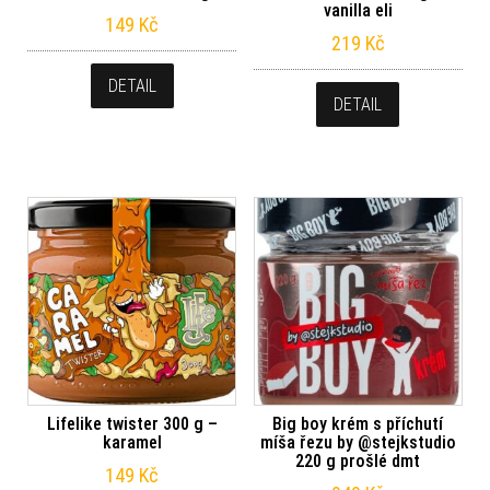
vanilla eli
149
Kč
219
Kč
DETAIL
DETAIL
Lifelike twister 300 g –
Big boy krém s příchutí
karamel
míša řezu by @stejkstudio
220 g prošlé dmt
149
Kč