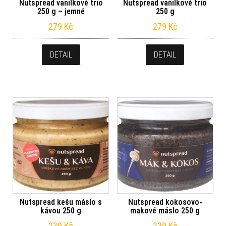
Nutspread vanilkové trio
Nutspread vanilkové trio
250 g – jemné
250 g
279
Kč
279
Kč
DETAIL
DETAIL
Nutspread kešu máslo s
Nutspread kokosovo-
kávou 250 g
makové máslo 250 g
239
Kč
239
Kč