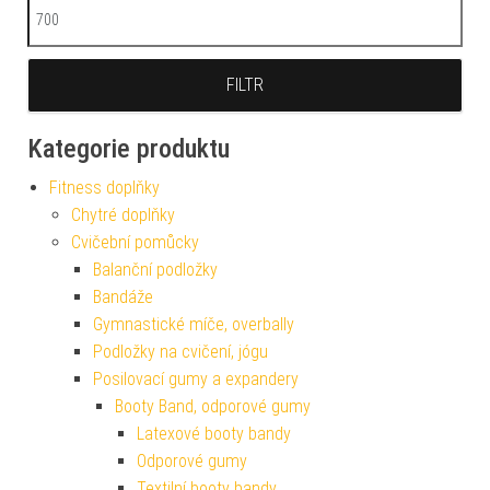
Maximální cena
FILTR
Kategorie produktu
Fitness doplňky
Chytré doplňky
Cvičební pomůcky
Balanční podložky
Bandáže
Gymnastické míče, overbally
Podložky na cvičení, jógu
Posilovací gumy a expandery
Booty Band, odporové gumy
Latexové booty bandy
Odporové gumy
Textilní booty bandy