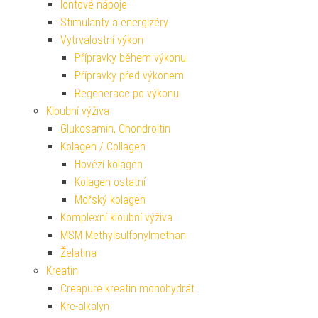
Iontové nápoje
Stimulanty a energizéry
Vytrvalostní výkon
Přípravky během výkonu
Přípravky před výkonem
Regenerace po výkonu
Kloubní výživa
Glukosamin, Chondroitin
Kolagen / Collagen
Hovězí kolagen
Kolagen ostatní
Mořský kolagen
Komplexní kloubní výživa
MSM Methylsulfonylmethan
Želatina
Kreatin
Creapure kreatin monohydrát
Kre-alkalyn