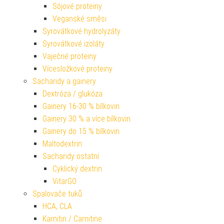
Sójové proteiny
Veganské směsi
Syrovátkové hydrolyzáty
Syrovátkové izoláty
Vaječné proteiny
Vícesložkové proteiny
Sacharidy a gainery
Dextróza / glukóza
Gainery 16-30 % bílkovin
Gainery 30 % a více bílkovin
Gainery do 15 % bílkovin
Maltodextrin
Sacharidy ostatní
Cyklický dextrin
VitarGO
Spalovače tuků
HCA, CLA
Karnitin / Carnitine