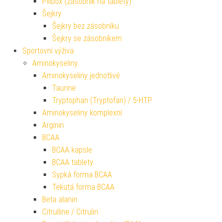
Pillbox (zásobník na tablety)
Šejkry
Šejkry bez zásobníku
Šejkry se zásobníkem
Sportovní výživa
Aminokyseliny
Aminokyseliny jednotlivé
Taurine
Tryptophan (Tryptofan) / 5-HTP
Aminokyseliny komplexní
Arginin
BCAA
BCAA kapsle
BCAA tablety
Sypká forma BCAA
Tekutá forma BCAA
Beta alanin
Citrulline / Citrulin