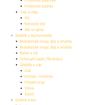
Proteinové palačinky
Proteinové pudinky
Tuky a oleje
Ghí
Kokosový olej
Olej ve spreji
Sladidla a dochucovadla
Bezkalorické sirupy, dipy a omáčky
Bezkalorické sirupy, dipy a omáčky
Koření a sůl
Ochucující kapky (flavdrops)
Sladidla a cukr
Cukr
Erytritol / Erythritol
Přírodní sirup
Stévia
Xylitol
Sušené maso