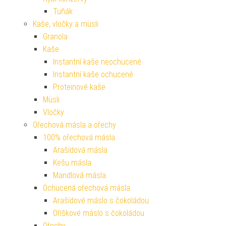
Tuňák
Kaše, vločky a müsli
Granola
Kaše
Instantní kaše neochucené
Instantní kaše ochucené
Proteinové kaše
Müsli
Vločky
Ořechová másla a ořechy
100% ořechová másla
Arašídová másla
Kešu másla
Mandlová másla
Ochucená ořechová másla
Arašídové máslo s čokoládou
Oříškové máslo s čokoládou
Ořechy