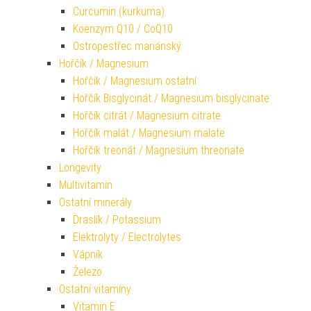
Curcumin (kurkuma)
Koenzym Q10 / CoQ10
Ostropestřec mariánský
Hořčík / Magnesium
Hořčík / Magnesium ostatní
Hořčík Bisglycinát / Magnesium bisglycinate
Hořčík citrát / Magnesium citrate
Hořčík malát / Magnesium malate
Hořčík treonát / Magnesium threonate
Longevity
Multivitamin
Ostatní minerály
Draslík / Potassium
Elektrolyty / Electrolytes
Vápník
Železo
Ostatní vitamíny
Vitamin E