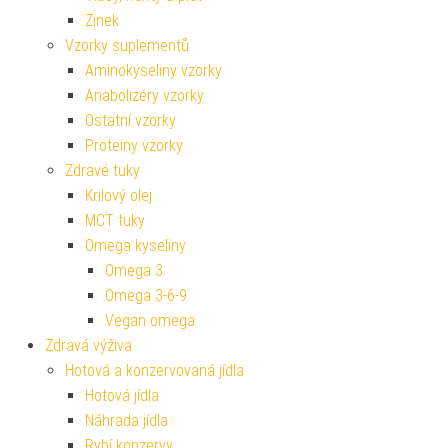
Zinek
Vzorky suplementů
Aminokyseliny vzorky
Anabolizéry vzorky
Ostatní vzorky
Proteiny vzorky
Zdravé tuky
Krilový olej
MCT tuky
Omega kyseliny
Omega 3
Omega 3-6-9
Vegan omega
Zdravá výživa
Hotová a konzervovaná jídla
Hotová jídla
Náhrada jídla
Rybí konzervy