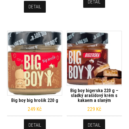
DETAIL
DETAIL
Big boy bigerska 220 g –
sladký arašídový krém s
Big boy big hrošík 220 g
kakaem a slaným
249
Kč
229
Kč
DETAIL
DETAIL