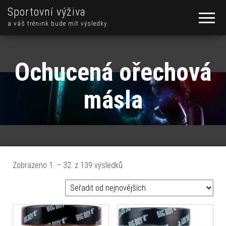
Sportovní výživa
a váš trénink bude mít výsledky
Ochucená ořechová
másla
Seřazeno od nejnovějších
Zobrazeno 1. – 32. z 139 výsledků