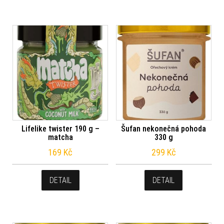
Lifelike twister 190 g –
Šufan nekonečná pohoda
matcha
330 g
169
Kč
299
Kč
DETAIL
DETAIL