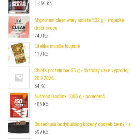
1 459
Kč
Myprotein clear whey isolate 502 g - tropické
dračí ovoce
749
Kč
Lifelike mandle loupané
119
Kč
Chiefs protein bar 55 g - birthday cake výprodej
20.9.2026
54
Kč
Nutrend isodrinx 1000 g - pomeranč
485
Kč
Biotechusa bodybuilding kožený opasek černý - s
599
Kč