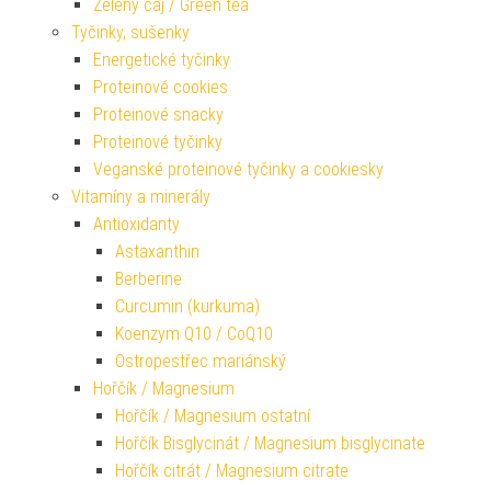
Zelený čaj / Green tea
Tyčinky, sušenky
Energetické tyčinky
Proteinové cookies
Proteinové snacky
Proteinové tyčinky
Veganské proteinové tyčinky a cookiesky
Vitamíny a minerály
Antioxidanty
Astaxanthin
Berberine
Curcumin (kurkuma)
Koenzym Q10 / CoQ10
Ostropestřec mariánský
Hořčík / Magnesium
Hořčík / Magnesium ostatní
Hořčík Bisglycinát / Magnesium bisglycinate
Hořčík citrát / Magnesium citrate