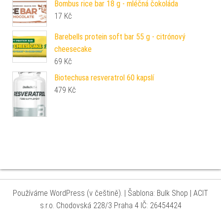
Bombus rice bar 18 g - mléčná čokoláda
17
Kč
Barebells protein soft bar 55 g - citrónový
cheesecake
69
Kč
Biotechusa resveratrol 60 kapslí
479
Kč
Používáme WordPress (v češtině).
|
Šablona: Bulk Shop
| ACIT
s.r.o. Chodovská 228/3 Praha 4 IČ: 26454424