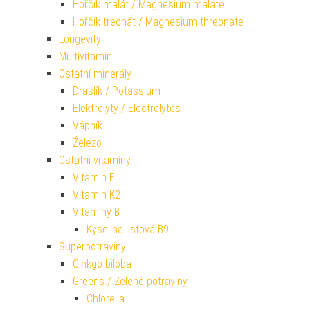
Hořčík malát / Magnesium malate
Hořčík treonát / Magnesium threonate
Longevity
Multivitamin
Ostatní minerály
Draslík / Potassium
Elektrolyty / Electrolytes
Vápník
Železo
Ostatní vitamíny
Vitamin E
Vitamin K2
Vitamíny B
Kyselina listová B9
Superpotraviny
Ginkgo biloba
Greens / Zelené potraviny
Chlorella