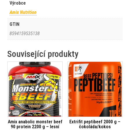
Výrobce
Amix Nutrition
GTIN
8594159535138
Související produkty
Amix anabolic monster beef
Extrifit peptibeef 2000 g –
90 protein 2200 g – lesní
čokoláda/kokos