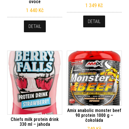
ovoce
1 349
Kč
1 440
Kč
DETAIL
DETAIL
Amix anabolic monster beef
90 protein 1000 g –
Chiefs milk protein drink
čokoláda
330 ml – jahoda
749
Kč