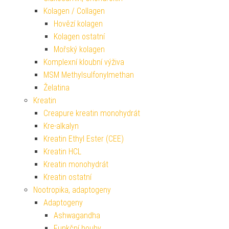
Kolagen / Collagen
Hovězí kolagen
Kolagen ostatní
Mořský kolagen
Komplexní kloubní výživa
MSM Methylsulfonylmethan
Želatina
Kreatin
Creapure kreatin monohydrát
Kre-alkalyn
Kreatin Ethyl Ester (CEE)
Kreatin HCL
Kreatin monohydrát
Kreatin ostatní
Nootropika, adaptogeny
Adaptogeny
Ashwagandha
Funkční houby