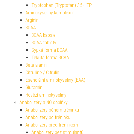
Tryptophan (Tryptofan) / 5-HTP
Aminokyseliny komplexní
Arginin
BCAA
BCAA kapsle
BCAA tablety
Sypká forma BCAA
Tekutá forma BCAA
Beta alanin
Citrulline / Citrulin
Esenciální aminokyseliny (EAA)
Glutamin
Hovězí aminokyseliny
Anabolizéry a NO doplňky
Anabolizéry během tréninku
Anabolizéry po tréninku
Anabolizéry před tréninkem
Anabolizéry bez stimulantů