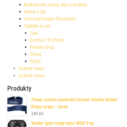
Bezkalorické sirupy, dipy a omáčky
Koření a sůl
Ochucující kapky (flavdrops)
Sladidla a cukr
Cukr
Erytritol / Erythritol
Přírodní sirup
Stévia
Xylitol
Sušené maso
Sušené ovoce
Produkty
Power system posilovací kožené trhačky leather
lifting straps - černá
249
Kč
Weider giant mega mass 4000 3 kg