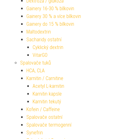
Dextróza / glukóza
Gainery 16-30 % bílkovin
Gainery 30 % a více bílkovin
Gainery do 15 % bílkovin
Maltodextrin
Sacharidy ostatní
Cyklický dextrin
VitarGO
Spalovače tuků
HCA, CLA
Karnitin / Carnitine
Acetyl L-karnitin
Karnitin kapsle
Karnitin tekutý
Kofein / Caffeine
Spalovače ostatní
Spalovače termogenní
Synefrin