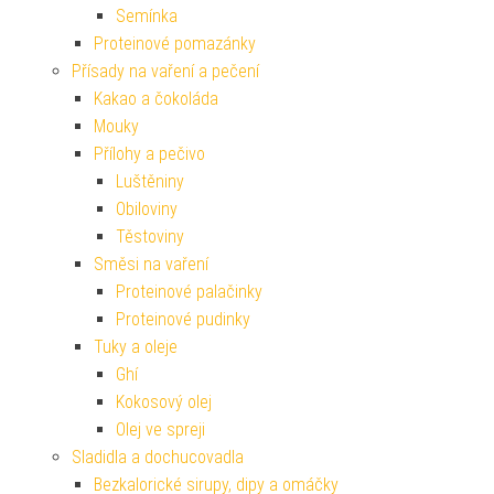
Semínka
Proteinové pomazánky
Přísady na vaření a pečení
Kakao a čokoláda
Mouky
Přílohy a pečivo
Luštěniny
Obiloviny
Těstoviny
Směsi na vaření
Proteinové palačinky
Proteinové pudinky
Tuky a oleje
Ghí
Kokosový olej
Olej ve spreji
Sladidla a dochucovadla
Bezkalorické sirupy, dipy a omáčky