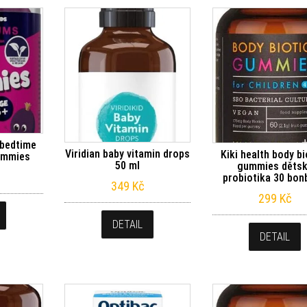
 bedtime
Viridian baby vitamin drops
Kiki health body bi
ummies
50 ml
gummies děts
probiotika 30 bo
349
Kč
299
Kč
DETAIL
DETAIL