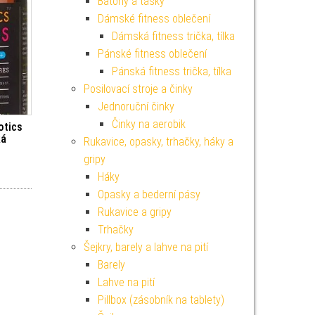
Batohy a tašky
Dámské fitness oblečení
Dámská fitness trička, tílka
Pánské fitness oblečení
Pánská fitness trička, tílka
Posilovací stroje a činky
Jednoruční činky
Činky na aerobik
otics
ká
Rukavice, opasky, trhačky, háky a
gripy
Háky
Opasky a bederní pásy
Rukavice a gripy
Trhačky
Šejkry, barely a lahve na pití
Barely
Lahve na pití
Pillbox (zásobník na tablety)