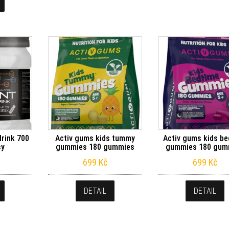
rink 700
Activ gums kids tummy
Activ gums kids be
sy
gummies 180 gummies
gummies 180 gum
699
Kč
699
Kč
DETAIL
DETAIL