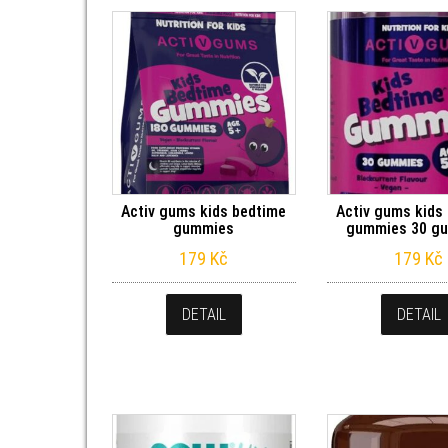
Activ gums kids bedtime
Activ gums kids
gummies
gummies 30 g
179
Kč
179
Kč
DETAIL
DETAIL