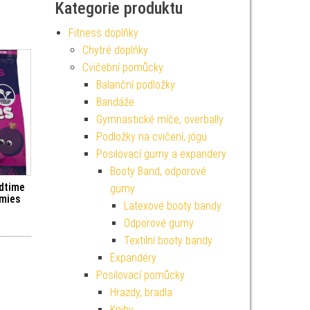
Kategorie produktu
Fitness doplňky
Chytré doplňky
Cvičební pomůcky
Balanční podložky
Bandáže
Gymnastické míče, overbally
Podložky na cvičení, jógu
Posilovací gumy a expandery
Booty Band, odporové
dtime
gumy
mies
Latexové booty bandy
Odporové gumy
Textilní booty bandy
Expandéry
Posilovací pomůcky
Hrazdy, bradla
Knihy