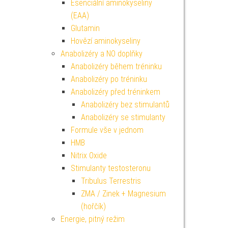
Esenciální aminokyseliny
(EAA)
Glutamin
Hovězí aminokyseliny
Anabolizéry a NO doplňky
Anabolizéry během tréninku
Anabolizéry po tréninku
Anabolizéry před tréninkem
Anabolizéry bez stimulantů
Anabolizéry se stimulanty
Formule vše v jednom
HMB
Nitrix Oxide
Stimulanty testosteronu
Tribulus Terrestris
ZMA / Zinek + Magnesium
(hořčík)
Energie, pitný režim