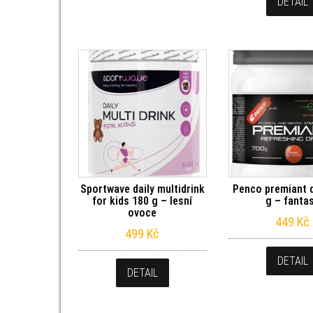
DETAIL
Sportwave daily multidrink
Penco premiant d
for kids 180 g – lesní
g – fanta
ovoce
449
Kč
499
Kč
DETAIL
DETAIL