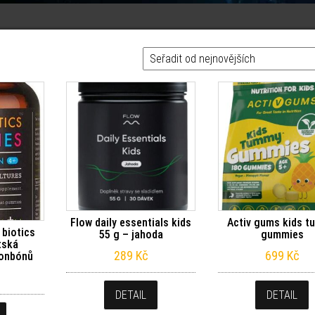
Flow daily essentials kids
Activ gums kids 
 biotics
55 g – jahoda
gummies
tská
289
Kč
699
Kč
bonbónů
DETAIL
DETAIL