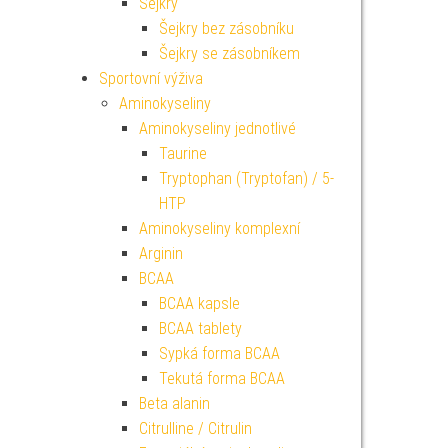
Šejkry
Šejkry bez zásobníku
Šejkry se zásobníkem
Sportovní výživa
Aminokyseliny
Aminokyseliny jednotlivé
Taurine
Tryptophan (Tryptofan) / 5-
HTP
Aminokyseliny komplexní
Arginin
BCAA
BCAA kapsle
BCAA tablety
Sypká forma BCAA
Tekutá forma BCAA
Beta alanin
Citrulline / Citrulin