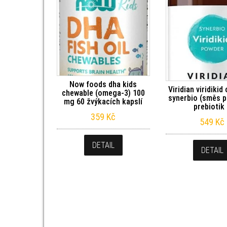
Now foods dha kids
Viridian viridikid
chewable (omega-3) 100
synerbio (směs p
mg 60 žvýkacích kapslí
prebiotik
359
Kč
549
Kč
DETAIL
DETAIL