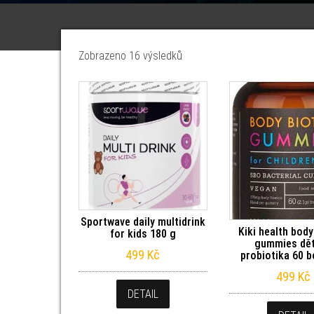
Seřazeno od nejnovějších
Zobrazeno 16 výsledků
Sportwave daily multidrink
Kiki health body
for kids 180 g
gummies dě
499
Kč
probiotika 60 
499
Kč
DETAIL