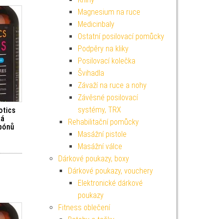
Magnesium na ruce
Medicinbaly
Ostatní posilovací pomůcky
Podpěry na kliky
Posilovací kolečka
Švihadla
Závaží na ruce a nohy
Závěsné posilovací
systémy, TRX
otics
ká
Rehabilitační pomůcky
nbónů
Masážní pistole
Masážní válce
Dárkové poukazy, boxy
Dárkové poukazy, vouchery
Elektronické dárkové
poukazy
Fitness oblečení