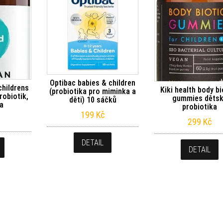
Optibac babies & children
 childrens
Kiki health body bi
(probiotika pro miminka a
robiotik,
gummies děts
děti) 10 sáčků
 a
probiotika
199
Kč
299
Kč
DETAIL
DETAIL