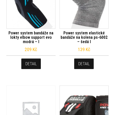
Power system bandáže na
Power system elastické
lokty elbow support evo
bandáže na kolena ps-6002
modrá – l
– šedá l
209
Kč
139
Kč
DETAIL
DETAIL