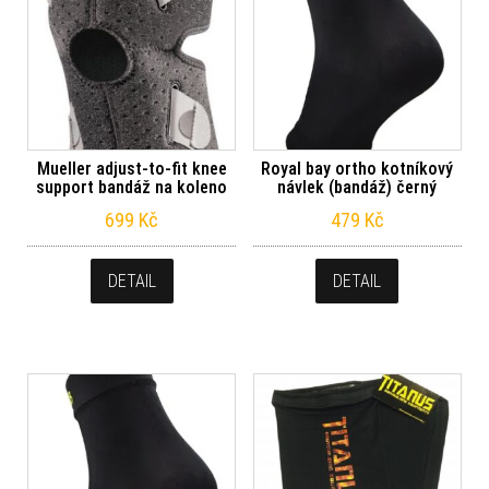
Mueller adjust-to-fit knee
Royal bay ortho kotníkový
support bandáž na koleno
návlek (bandáž) černý
699
Kč
479
Kč
DETAIL
DETAIL