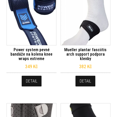
Power system pevné
Mueller plantar fasciitis
bandáže na kolena knee
arch support podpora
wraps extreme
klenby
349
Kč
382
Kč
DETAIL
DETAIL