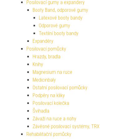
Posilovací gumy a expandery
Booty Band, odporové gumy
Latexové booty bandy
Odporové gumy
Textilní booty bandy
Expandéry
Posilovací pomůcky
Hrazdy, bradla
Knihy
Magnesium na ruce
Medicinbaly
Ostatní posilovací pomůcky
Podpěry na kliky
Posilovací kolečka
Švihadla
Závaží na ruce a nohy
Závěsné posilovací systémy, TRX
Rehabilitační pomůcky