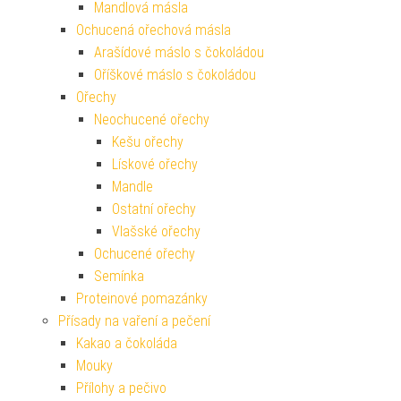
Mandlová másla
Ochucená ořechová másla
Arašídové máslo s čokoládou
Oříškové máslo s čokoládou
Ořechy
Neochucené ořechy
Kešu ořechy
Lískové ořechy
Mandle
Ostatní ořechy
Vlašské ořechy
Ochucené ořechy
Semínka
Proteinové pomazánky
Přísady na vaření a pečení
Kakao a čokoláda
Mouky
Přílohy a pečivo