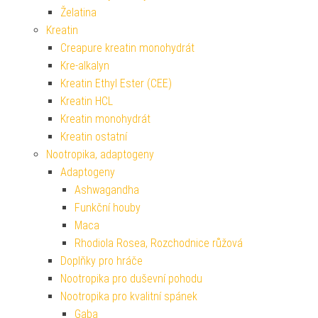
Želatina
Kreatin
Creapure kreatin monohydrát
Kre-alkalyn
Kreatin Ethyl Ester (CEE)
Kreatin HCL
Kreatin monohydrát
Kreatin ostatní
Nootropika, adaptogeny
Adaptogeny
Ashwagandha
Funkční houby
Maca
Rhodiola Rosea, Rozchodnice růžová
Doplňky pro hráče
Nootropika pro duševní pohodu
Nootropika pro kvalitní spánek
Gaba