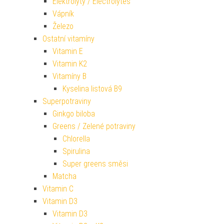
Elektrolyty / Electrolytes
Vápník
Železo
Ostatní vitamíny
Vitamin E
Vitamin K2
Vitamíny B
Kyselina listová B9
Superpotraviny
Ginkgo biloba
Greens / Zelené potraviny
Chlorella
Spirulina
Super greens směsi
Matcha
Vitamin C
Vitamin D3
Vitamin D3