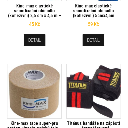
Kine-max elastické
Kine-max elastické
samofixační obinadlo
samofixační obinadlo
(kohezivní) 2,5 cm x 4,5 m –
(kohezivní) 5cmx4,5m
45
Kč
59
Kč
DETAIL
DETAIL
Kine-max tape super-pro
Titánus bandáže na zápěstí