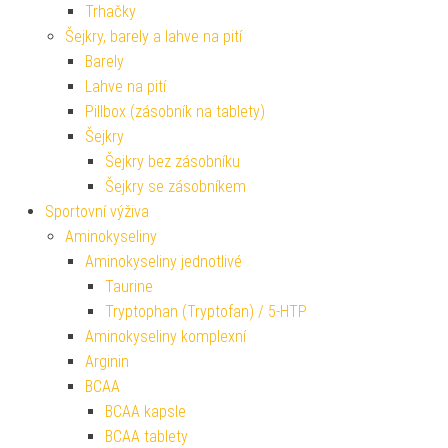
Trhačky
Šejkry, barely a lahve na pití
Barely
Lahve na pití
Pillbox (zásobník na tablety)
Šejkry
Šejkry bez zásobníku
Šejkry se zásobníkem
Sportovní výživa
Aminokyseliny
Aminokyseliny jednotlivé
Taurine
Tryptophan (Tryptofan) / 5-HTP
Aminokyseliny komplexní
Arginin
BCAA
BCAA kapsle
BCAA tablety