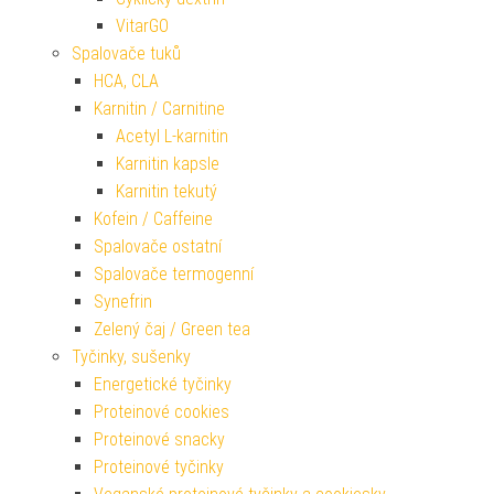
VitarGO
Spalovače tuků
HCA, CLA
Karnitin / Carnitine
Acetyl L-karnitin
Karnitin kapsle
Karnitin tekutý
Kofein / Caffeine
Spalovače ostatní
Spalovače termogenní
Synefrin
Zelený čaj / Green tea
Tyčinky, sušenky
Energetické tyčinky
Proteinové cookies
Proteinové snacky
Proteinové tyčinky