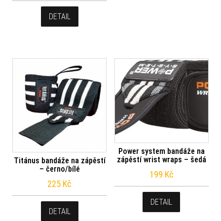
DETAIL
Power system bandáže na
zápěstí wrist wraps – šedá
Titánus bandáže na zápěstí
– černo/bílé
199
Kč
225
Kč
DETAIL
DETAIL