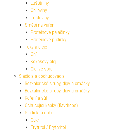
Luštěniny
Obiloviny
Těstoviny
Směsi na vaření
Proteinové palačinky
Proteinové pudinky
Tuky a oleje
Ghí
Kokosový olej
Olej ve spreji
Sladidla a dochucovadla
Bezkalorické sirupy, dipy a omáčky
Bezkalorické sirupy, dipy a omáčky
Koření a sůl
Ochucující kapky (flavdrops)
Sladidla a cukr
Cukr
Erytritol / Erythritol