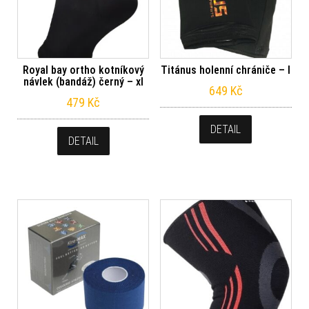
Royal bay ortho kotníkový
Titánus holenní chrániče – l
návlek (bandáž) černý – xl
649
Kč
479
Kč
DETAIL
DETAIL