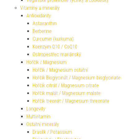
Veganské proteinové tyčinky a cookiesky
Vitamíny a minerály
Antioxidanty
Astaxanthin
Berberine
Curcumin (kurkuma)
Koenzym Q10 / CoQ10
Ostropestřec mariánský
Hořčík / Magnesium
Hořčík / Magnesium ostatní
Hořčík Bisglycinát / Magnesium bisglycinate
Hořčík citrát / Magnesium citrate
Hořčík malát / Magnesium malate
Hořčík treonát / Magnesium threonate
Longevity
Multivitamin
Ostatní minerály
Draslík / Potassium