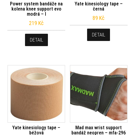
Power system bandáže na
Yate kinesiology tape –
kolena knee support evo
černá
modrá – l
89
Kč
219
Kč
DETAIL
DETAIL
Yate kinesiology tape –
Mad max wrist support
béžová
bandáž neopren – mfa-296