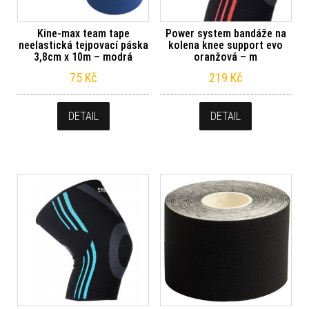
Kine-max team tape
Power system bandáže na
neelastická tejpovací páska
kolena knee support evo
3,8cm x 10m – modrá
oranžová – m
75
Kč
219
Kč
DETAIL
DETAIL