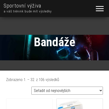
Sportovní výživa
a váš trénink bude mít výsledky
Bandáže
Seřazeno od nejnovějších
Zobrazeno 1. – 32. z 106 výsledků