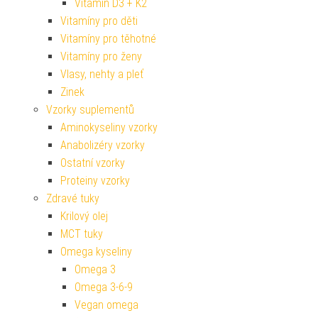
Vitamin D3 + K2
Vitamíny pro děti
Vitamíny pro těhotné
Vitamíny pro ženy
Vlasy, nehty a pleť
Zinek
Vzorky suplementů
Aminokyseliny vzorky
Anabolizéry vzorky
Ostatní vzorky
Proteiny vzorky
Zdravé tuky
Krilový olej
MCT tuky
Omega kyseliny
Omega 3
Omega 3-6-9
Vegan omega