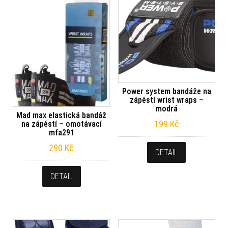
Power system bandáže na
zápěstí wrist wraps –
modrá
Mad max elastická bandáž
199
Kč
na zápěstí – omotávací
mfa291
290
Kč
DETAIL
DETAIL