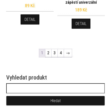
zápěstí univerzální
89
Kč
189
Kč
DETAIL
DETAIL
1
2
3
4
→
Vyhledat produkt
Vyhledávání