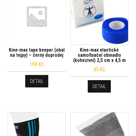
Kine-max tape keeper (obal
Kine-max elastické
na tejpy) – černý doprodej
samofixační obinadlo
(kohezivní) 2,5 cm x 4,5 m
199
Kč
45
Kč
DETAIL
DETAIL