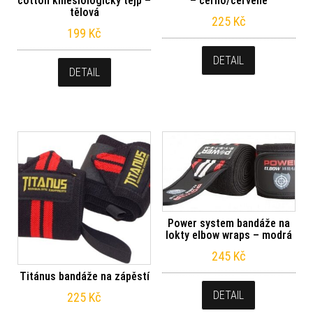
cotton kinesiologický tejp –
– černo/červené
tělová
225
Kč
199
Kč
DETAIL
DETAIL
Power system bandáže na
lokty elbow wraps – modrá
245
Kč
Titánus bandáže na zápěstí
DETAIL
225
Kč