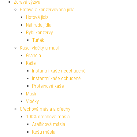
Zdravá výživa
Hotová a konzervovaná jídla
Hotová jídla
Náhrada jídla
Rybí konzervy
Tuňák
Kaše, vločky a müsli
Granola
Kaše
Instantní kaše neochucené
Instantní kaše ochucené
Proteinové kaše
Müsli
Vločky
Ořechová másla a ořechy
100% ořechová másla
Arašídová másla
Kešu másla