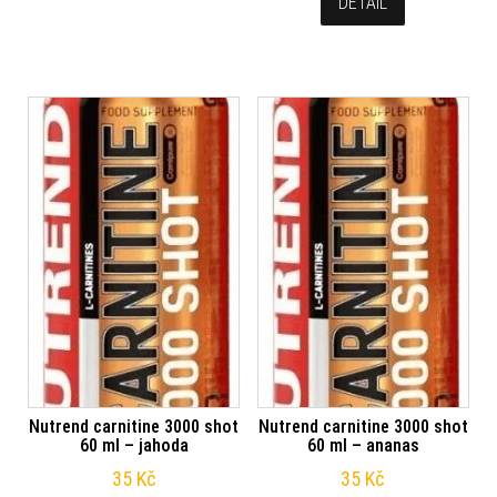
DETAIL
Nutrend carnitine 3000 shot
Nutrend carnitine 3000 shot
60 ml – jahoda
60 ml – ananas
35
Kč
35
Kč