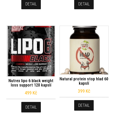
DETAIL
DETAIL
Natural protein stop hlad 60
Nutrex lipo 6 black weight
kapslí
loss support 120 kapslí
399
Kč
499
Kč
DETAIL
DETAIL