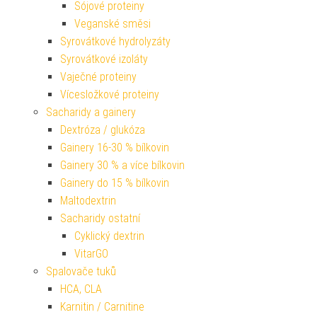
Sójové proteiny
Veganské směsi
Syrovátkové hydrolyzáty
Syrovátkové izoláty
Vaječné proteiny
Vícesložkové proteiny
Sacharidy a gainery
Dextróza / glukóza
Gainery 16-30 % bílkovin
Gainery 30 % a více bílkovin
Gainery do 15 % bílkovin
Maltodextrin
Sacharidy ostatní
Cyklický dextrin
VitarGO
Spalovače tuků
HCA, CLA
Karnitin / Carnitine