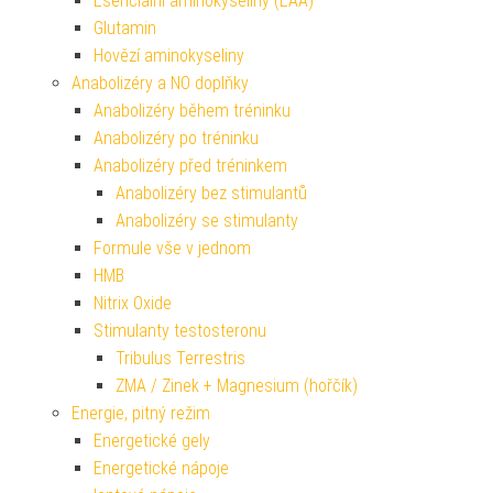
Esenciální aminokyseliny (EAA)
Glutamin
Hovězí aminokyseliny
Anabolizéry a NO doplňky
Anabolizéry během tréninku
Anabolizéry po tréninku
Anabolizéry před tréninkem
Anabolizéry bez stimulantů
Anabolizéry se stimulanty
Formule vše v jednom
HMB
Nitrix Oxide
Stimulanty testosteronu
Tribulus Terrestris
ZMA / Zinek + Magnesium (hořčík)
Energie, pitný režim
Energetické gely
Energetické nápoje