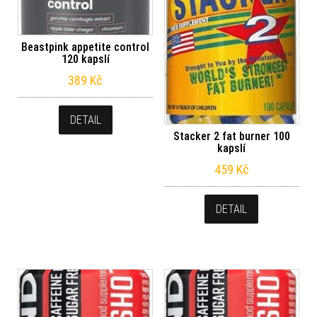
Beastpink appetite control
120 kapslí
389
Kč
DETAIL
Stacker 2 fat burner 100
kapslí
459
Kč
DETAIL