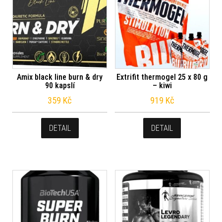
Amix black line burn & dry
Extrifit thermogel 25 x 80 g
90 kapslí
– kiwi
359
Kč
919
Kč
DETAIL
DETAIL