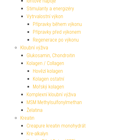
Iontové nápoje
Stimulanty a energizéry
Vytrvalostní výkon
Přípravky během výkonu
Přípravky před výkonem
Regenerace po výkonu
Kloubní výživa
Glukosamin, Chondroitin
Kolagen / Collagen
Hovězí kolagen
Kolagen ostatní
Mořský kolagen
Komplexní kloubní výživa
MSM Methylsulfonylmethan
Želatina
Kreatin
Creapure kreatin monohydrát
Kre-alkalyn