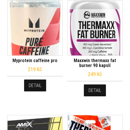
Myprotein caffeine pro
Maxxwin thermaxx fat
burner 90 kapslí
219
Kč
249
Kč
DETAIL
DETAIL