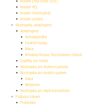
Kreatin Ethyl Ester (CEE)
Kreatin HCL
Kreatin monohydrát
Kreatin ostatní
Nootropika, adaptogeny
Adaptogeny
Ashwagandha
Funkční houby
Maca
Rhodiola Rosea, Rozchodnice růžová
Doplňky pro hráče
Nootropika pro duševní pohodu
Nootropika pro kvalitní spánek
Gaba
Melatonin
Nootropika pro lepší koncentraci
Podpora trávení
Probiotika