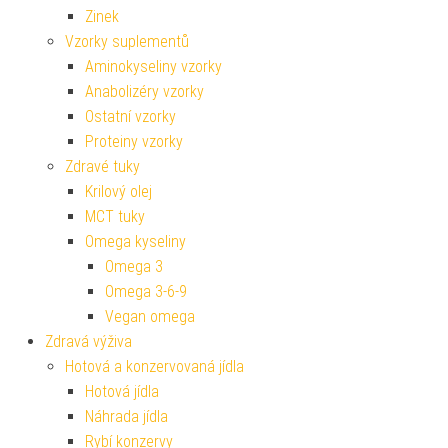
Zinek
Vzorky suplementů
Aminokyseliny vzorky
Anabolizéry vzorky
Ostatní vzorky
Proteiny vzorky
Zdravé tuky
Krilový olej
MCT tuky
Omega kyseliny
Omega 3
Omega 3-6-9
Vegan omega
Zdravá výživa
Hotová a konzervovaná jídla
Hotová jídla
Náhrada jídla
Rybí konzervy