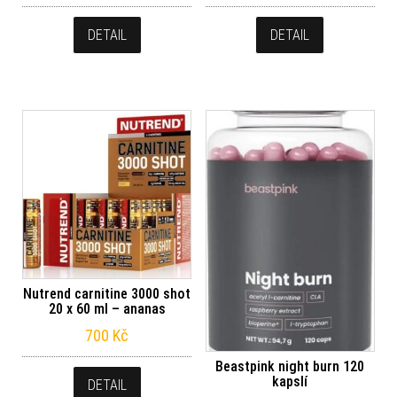
DETAIL
DETAIL
Nutrend carnitine 3000 shot
20 x 60 ml – ananas
700
Kč
Beastpink night burn 120
kapslí
DETAIL