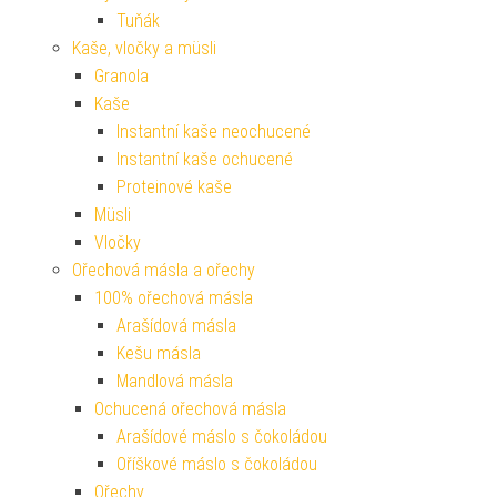
Tuňák
Kaše, vločky a müsli
Granola
Kaše
Instantní kaše neochucené
Instantní kaše ochucené
Proteinové kaše
Müsli
Vločky
Ořechová másla a ořechy
100% ořechová másla
Arašídová másla
Kešu másla
Mandlová másla
Ochucená ořechová másla
Arašídové máslo s čokoládou
Oříškové máslo s čokoládou
Ořechy