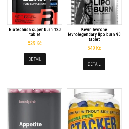
Biotechusa super burn 120
Kevin levrone
tablet
levrolegendary lipo burn 90
tablet
529
Kč
549
Kč
DETAIL
DETAIL