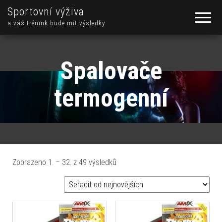
Sportovní výživa
a váš trénink bude mít výsledky
Spalovače
termogenní
Seřazeno od nejnovějších
Zobrazeno 1. – 32. z 49 výsledků