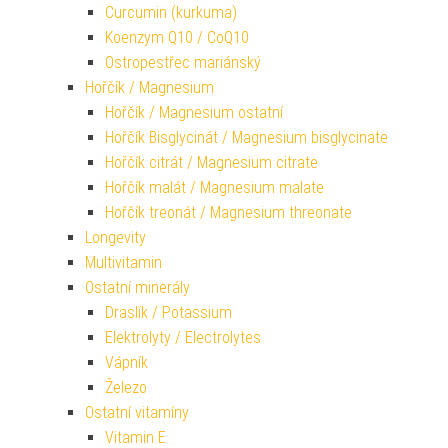
Curcumin (kurkuma)
Koenzym Q10 / CoQ10
Ostropestřec mariánský
Hořčík / Magnesium
Hořčík / Magnesium ostatní
Hořčík Bisglycinát / Magnesium bisglycinate
Hořčík citrát / Magnesium citrate
Hořčík malát / Magnesium malate
Hořčík treonát / Magnesium threonate
Longevity
Multivitamin
Ostatní minerály
Draslík / Potassium
Elektrolyty / Electrolytes
Vápník
Železo
Ostatní vitamíny
Vitamin E