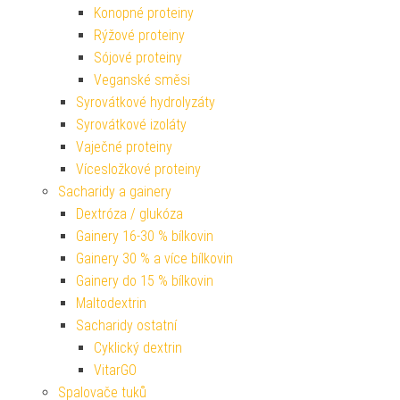
Konopné proteiny
Rýžové proteiny
Sójové proteiny
Veganské směsi
Syrovátkové hydrolyzáty
Syrovátkové izoláty
Vaječné proteiny
Vícesložkové proteiny
Sacharidy a gainery
Dextróza / glukóza
Gainery 16-30 % bílkovin
Gainery 30 % a více bílkovin
Gainery do 15 % bílkovin
Maltodextrin
Sacharidy ostatní
Cyklický dextrin
VitarGO
Spalovače tuků