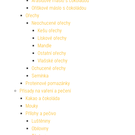
Arašídové máslo s čokoládou
Oříškové máslo s čokoládou
Ořechy
Neochucené ořechy
Kešu ořechy
Lískové ořechy
Mandle
Ostatní ořechy
Vlašské ořechy
Ochucené ořechy
Semínka
Proteinové pomazánky
Přísady na vaření a pečení
Kakao a čokoláda
Mouky
Přílohy a pečivo
Luštěniny
Obiloviny