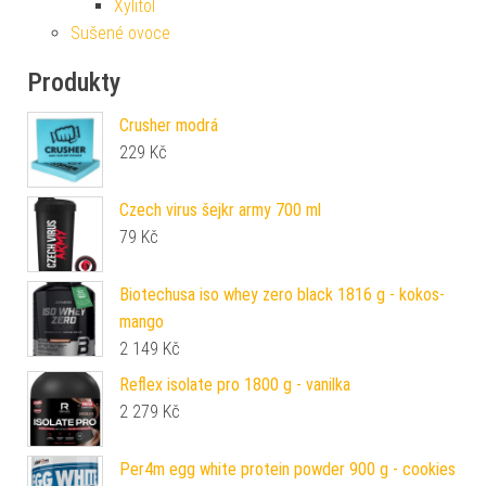
Xylitol
Sušené ovoce
Produkty
Crusher modrá
229
Kč
Czech virus šejkr army 700 ml
79
Kč
Biotechusa iso whey zero black 1816 g - kokos-
mango
2 149
Kč
Reflex isolate pro 1800 g - vanilka
2 279
Kč
Per4m egg white protein powder 900 g - cookies