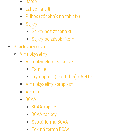
Barely
Lahve na pití
Pillbox (zásobník na tablety)
Šejkry
Šejkry bez zásobníku
Šejkry se zásobníkem
Sportovní výživa
Aminokyseliny
Aminokyseliny jednotlivé
Taurine
Tryptophan (Tryptofan) / 5-HTP
Aminokyseliny komplexní
Arginin
BCAA
BCAA kapsle
BCAA tablety
Sypká forma BCAA
Tekutá forma BCAA