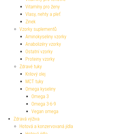
Vitamíny pro ženy
Vlasy, nehty a pleť
Zinek
Vzorky suplementů
Aminokyseliny vzorky
Anabolizéry vzorky
Ostatní vzorky
Proteiny vzorky
Zdravé tuky
Krilový olej
MCT tuky
Omega kyseliny
Omega 3
Omega 3-6-9
Vegan omega
Zdravá výživa
Hotová a konzervovaná jídla
Hotová jídla