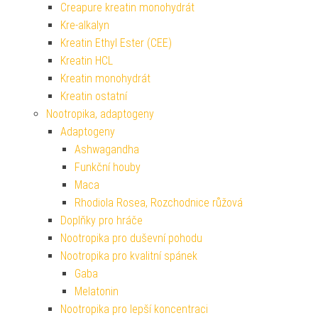
Creapure kreatin monohydrát
Kre-alkalyn
Kreatin Ethyl Ester (CEE)
Kreatin HCL
Kreatin monohydrát
Kreatin ostatní
Nootropika, adaptogeny
Adaptogeny
Ashwagandha
Funkční houby
Maca
Rhodiola Rosea, Rozchodnice růžová
Doplňky pro hráče
Nootropika pro duševní pohodu
Nootropika pro kvalitní spánek
Gaba
Melatonin
Nootropika pro lepší koncentraci