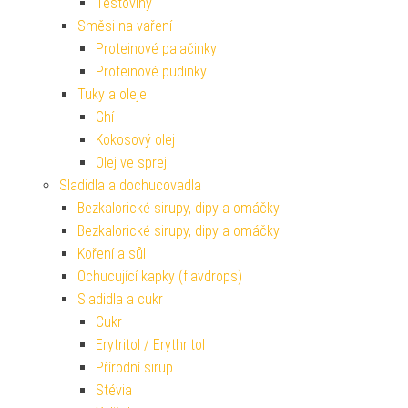
Těstoviny
Směsi na vaření
Proteinové palačinky
Proteinové pudinky
Tuky a oleje
Ghí
Kokosový olej
Olej ve spreji
Sladidla a dochucovadla
Bezkalorické sirupy, dipy a omáčky
Bezkalorické sirupy, dipy a omáčky
Koření a sůl
Ochucující kapky (flavdrops)
Sladidla a cukr
Cukr
Erytritol / Erythritol
Přírodní sirup
Stévia