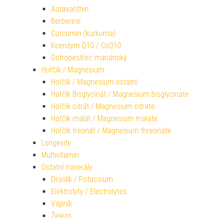
Astaxanthin
Berberine
Curcumin (kurkuma)
Koenzym Q10 / CoQ10
Ostropestřec mariánský
Hořčík / Magnesium
Hořčík / Magnesium ostatní
Hořčík Bisglycinát / Magnesium bisglycinate
Hořčík citrát / Magnesium citrate
Hořčík malát / Magnesium malate
Hořčík treonát / Magnesium threonate
Longevity
Multivitamin
Ostatní minerály
Draslík / Potassium
Elektrolyty / Electrolytes
Vápník
Železo