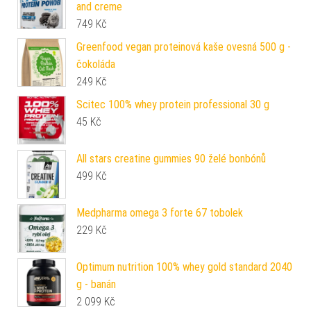
and creme
749
Kč
Greenfood vegan proteinová kaše ovesná 500 g -
čokoláda
249
Kč
Scitec 100% whey protein professional 30 g
45
Kč
All stars creatine gummies 90 želé bonbónů
499
Kč
Medpharma omega 3 forte 67 tobolek
229
Kč
Optimum nutrition 100% whey gold standard 2040
g - banán
2 099
Kč