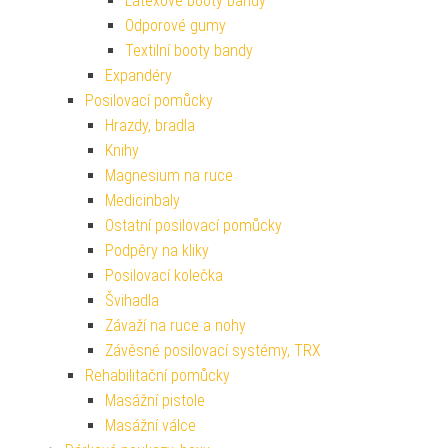
Latexové booty bandy
Odporové gumy
Textilní booty bandy
Expandéry
Posilovací pomůcky
Hrazdy, bradla
Knihy
Magnesium na ruce
Medicinbaly
Ostatní posilovací pomůcky
Podpěry na kliky
Posilovací kolečka
Švihadla
Závaží na ruce a nohy
Závěsné posilovací systémy, TRX
Rehabilitační pomůcky
Masážní pistole
Masážní válce