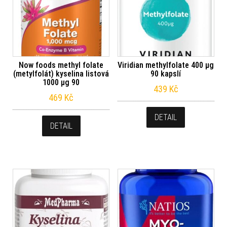
Now foods methyl folate
Viridian methylfolate 400 µg
(metylfolát) kyselina listová
90 kapslí
1000 μg 90
439
Kč
469
Kč
DETAIL
DETAIL