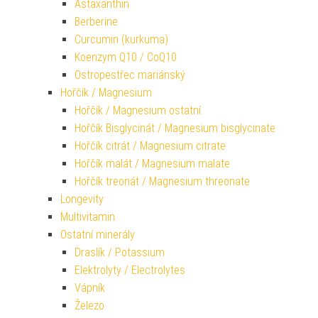
Astaxanthin
Berberine
Curcumin (kurkuma)
Koenzym Q10 / CoQ10
Ostropestřec mariánský
Hořčík / Magnesium
Hořčík / Magnesium ostatní
Hořčík Bisglycinát / Magnesium bisglycinate
Hořčík citrát / Magnesium citrate
Hořčík malát / Magnesium malate
Hořčík treonát / Magnesium threonate
Longevity
Multivitamin
Ostatní minerály
Draslík / Potassium
Elektrolyty / Electrolytes
Vápník
Železo