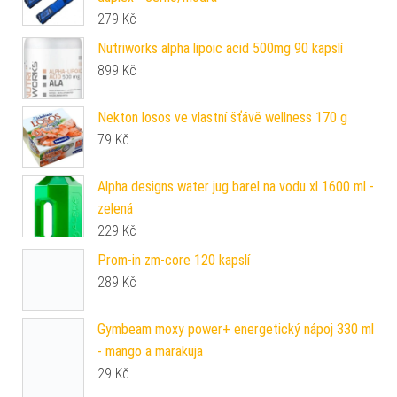
279
Kč
Nutriworks alpha lipoic acid 500mg 90 kapslí
899
Kč
Nekton losos ve vlastní šťávě wellness 170 g
79
Kč
Alpha designs water jug barel na vodu xl 1600 ml -
zelená
229
Kč
Prom-in zm-core 120 kapslí
289
Kč
Gymbeam moxy power+ energetický nápoj 330 ml
- mango a marakuja
29
Kč