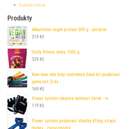
Sušené ovoce
Produkty
Allnutrition vegan protein 500 g - pistácie
319
Kč
Grizly fitness směs 1000 g
329
Kč
Kine-max mini loop resistance band kit posilovací
guma set (5 ks -
169
Kč
Power system rukavice workout černé - m
119
Kč
Power system posilovací trhačky lifting straps
duplex - černo/modrá