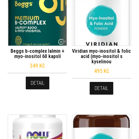
Beggs b-complex lalmin +
Viridian myo-inositol & folic
myo-inositol 60 kapslí
acid (myo-inositol s
kyselinou
349
Kč
495
Kč
DETAIL
DETAIL