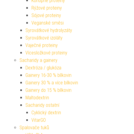
Konopné proteiny
Rýžové proteiny
Sójové proteiny
Veganské směsi
Syrovátkové hydrolyzáty
Syrovátkové izoláty
Vaječné proteiny
Vícesložkové proteiny
Sacharidy a gainery
Dextróza / glukóza
Gainery 16-30 % bílkovin
Gainery 30 % a více bílkovin
Gainery do 15 % bílkovin
Maltodextrin
Sacharidy ostatní
Cyklický dextrin
VitarGO
Spalovače tuků