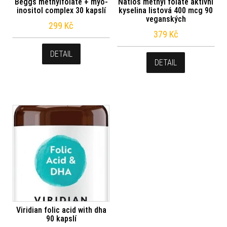
Beggs methylfolate + myo-
Natios methyl folate aktivní
inositol complex 30 kapslí
kyselina listová 400 mcg 90
veganských
299
Kč
379
Kč
DETAIL
DETAIL
Viridian folic acid with dha
90 kapslí