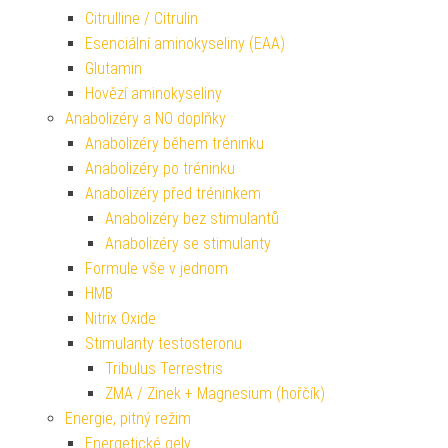
Citrulline / Citrulin
Esenciální aminokyseliny (EAA)
Glutamin
Hovězí aminokyseliny
Anabolizéry a NO doplňky
Anabolizéry během tréninku
Anabolizéry po tréninku
Anabolizéry před tréninkem
Anabolizéry bez stimulantů
Anabolizéry se stimulanty
Formule vše v jednom
HMB
Nitrix Oxide
Stimulanty testosteronu
Tribulus Terrestris
ZMA / Zinek + Magnesium (hořčík)
Energie, pitný režim
Energetické gely