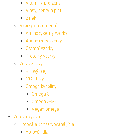
Vitamíny pro ženy
Vlasy, nehty a pleť
Zinek
Vzorky suplementů
Aminokyseliny vzorky
Anabolizéry vzorky
Ostatní vzorky
Proteiny vzorky
Zdravé tuky
Krilový olej
MCT tuky
Omega kyseliny
Omega 3
Omega 3-6-9
Vegan omega
Zdravá výživa
Hotová a konzervovaná jídla
Hotová jídla