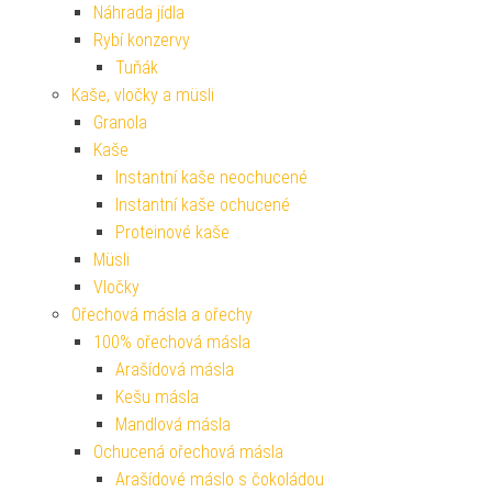
Náhrada jídla
Rybí konzervy
Tuňák
Kaše, vločky a müsli
Granola
Kaše
Instantní kaše neochucené
Instantní kaše ochucené
Proteinové kaše
Müsli
Vločky
Ořechová másla a ořechy
100% ořechová másla
Arašídová másla
Kešu másla
Mandlová másla
Ochucená ořechová másla
Arašídové máslo s čokoládou