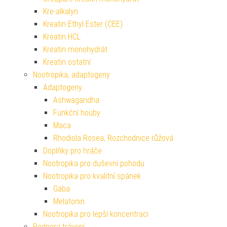
Kre-alkalyn
Kreatin Ethyl Ester (CEE)
Kreatin HCL
Kreatin monohydrát
Kreatin ostatní
Nootropika, adaptogeny
Adaptogeny
Ashwagandha
Funkční houby
Maca
Rhodiola Rosea, Rozchodnice růžová
Doplňky pro hráče
Nootropika pro duševní pohodu
Nootropika pro kvalitní spánek
Gaba
Melatonin
Nootropika pro lepší koncentraci
Podpora trávení