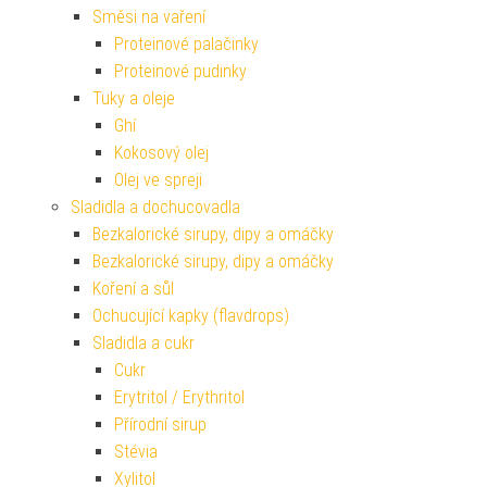
Směsi na vaření
Proteinové palačinky
Proteinové pudinky
Tuky a oleje
Ghí
Kokosový olej
Olej ve spreji
Sladidla a dochucovadla
Bezkalorické sirupy, dipy a omáčky
Bezkalorické sirupy, dipy a omáčky
Koření a sůl
Ochucující kapky (flavdrops)
Sladidla a cukr
Cukr
Erytritol / Erythritol
Přírodní sirup
Stévia
Xylitol