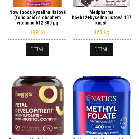
Now foods kyselina listová
Medpharma
(folic acid) s obsahem
b6+b12+kyselina listová 107
vitamínu b12 800 μg
kapslí
199
Kč
169
Kč
DETAIL
DETAIL