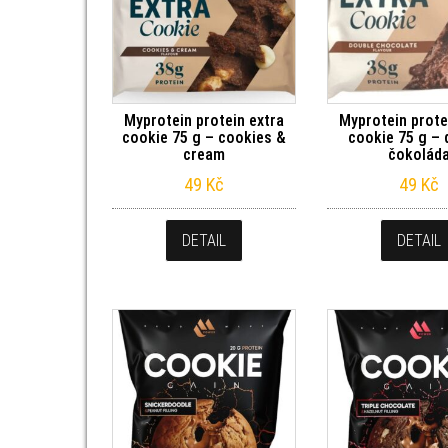
Myprotein protein extra
Myprotein prote
cookie 75 g – cookies &
cookie 75 g – 
cream
čokolád
49
Kč
49
Kč
DETAIL
DETAIL