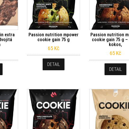
in extra
Passion nutrition mpower
Passion nutrition 
dvojitá
cookie gain 75 g
cookie gain 75 g –
a
kokos,
65
Kč
65
Kč
DETAIL
DETAIL