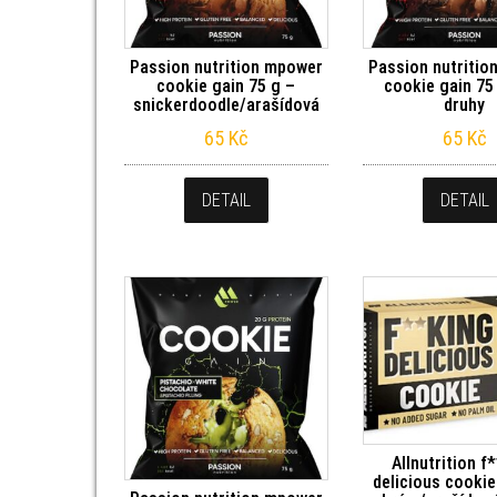
Passion nutrition mpower
Passion nutritio
cookie gain 75 g –
cookie gain 75 
snickerdoodle/arašídová
druhy
65
Kč
65
Kč
DETAIL
DETAIL
Allnutrition f
delicious cookie