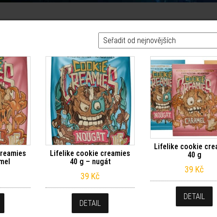
ějších
Lifelike cookie cr
creamies
Lifelike cookie creamies
40 g
mel
40 g – nugát
39
Kč
39
Kč
DETAIL
DETAIL