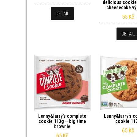
delicious cookie
cheesecake vý
DETAIL
55
Kč
DETAIL
Lenny&larry’s complete
Lenny&larry’s c
cookie 113g – big time
cookie 11
brownie
65
Kč
65
Kč