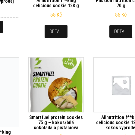
Allnutrition f**king
Passion nutrition 
ýprodej
delicious cookie 128 g
70 g
55
Kč
55
Kč
DETAIL
DETAIL
Smartfuel protein cookies
Allnutrition f**k
75 g – kokos/bílá
delicious cookie 1
čokoláda a pistáciová
kokos výprode
**king