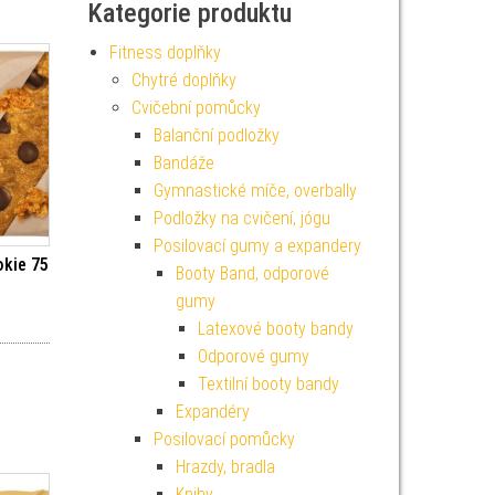
Kategorie produktu
Fitness doplňky
Chytré doplňky
Cvičební pomůcky
Balanční podložky
Bandáže
Gymnastické míče, overbally
Podložky na cvičení, jógu
Posilovací gumy a expandery
okie 75
Booty Band, odporové
gumy
Latexové booty bandy
Odporové gumy
Textilní booty bandy
Expandéry
Posilovací pomůcky
Hrazdy, bradla
Knihy