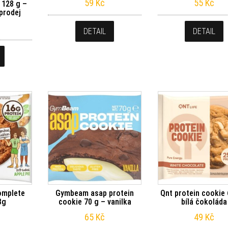
59
Kč
55
Kč
 128 g –
prodej
DETAIL
DETAIL
omplete
Gymbeam asap protein
Qnt protein cookie 
3g
cookie 70 g – vanilka
bílá čokoláda
65
Kč
49
Kč