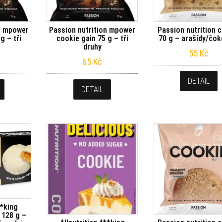
n mpower
Passion nutrition mpower
Passion nutrition 
g – tři
cookie gain 75 g – tři
70 g – arašídy/čok
druhy
55
Kč
65
Kč
DETAIL
DETAIL
**king
 128 g –