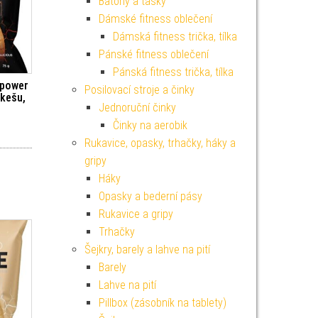
Batohy a tašky
Dámské fitness oblečení
Dámská fitness trička, tílka
Pánské fitness oblečení
Pánská fitness trička, tílka
mpower
Posilovací stroje a činky
 kešu,
Jednoruční činky
Činky na aerobik
Rukavice, opasky, trhačky, háky a
gripy
Háky
Opasky a bederní pásy
Rukavice a gripy
Trhačky
Šejkry, barely a lahve na pití
Barely
Lahve na pití
Pillbox (zásobník na tablety)