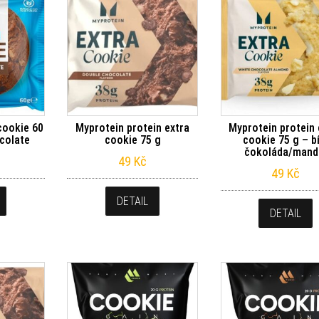
cookie 60
Myprotein protein extra
Myprotein protein 
colate
cookie 75 g
cookie 75 g – b
čokoláda/mand
49
Kč
49
Kč
DETAIL
DETAIL