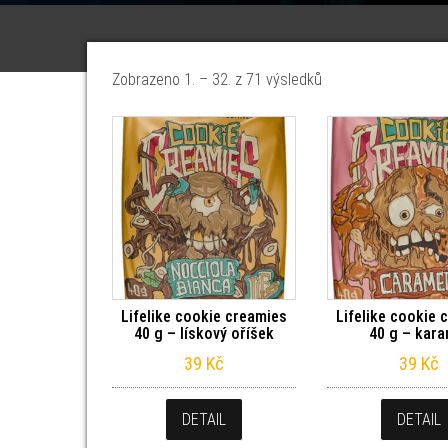
Seřazeno od nejnov
Zobrazeno 1. – 32. z 71 výsledků
Lifelike cookie creamies
Lifelike cookie 
40 g – lískový oříšek
40 g – kara
39
Kč
39
Kč
DETAIL
DETAIL