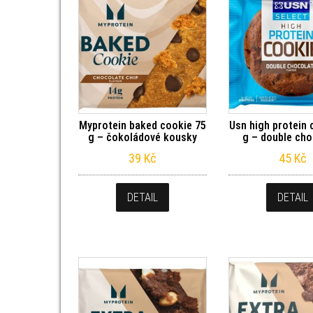
Myprotein baked cookie 75
Usn high protein 
g – čokoládové kousky
g – double cho
39
Kč
45
Kč
DETAIL
DETAIL