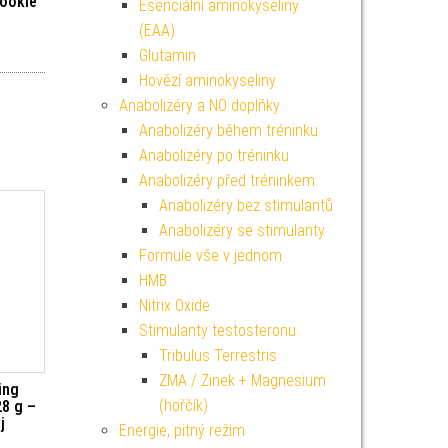
cookie
Esenciální aminokyseliny
(EAA)
Glutamin
Hovězí aminokyseliny
Anabolizéry a NO doplňky
Anabolizéry během tréninku
Anabolizéry po tréninku
Anabolizéry před tréninkem
Anabolizéry bez stimulantů
Anabolizéry se stimulanty
Formule vše v jednom
HMB
Nitrix Oxide
Stimulanty testosteronu
Tribulus Terrestris
ZMA / Zinek + Magnesium
ing
(hořčík)
28 g –
j
Energie, pitný režim