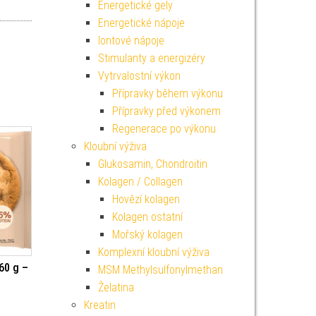
Energetické gely
Energetické nápoje
Iontové nápoje
Stimulanty a energizéry
Vytrvalostní výkon
Přípravky během výkonu
Přípravky před výkonem
Regenerace po výkonu
Kloubní výživa
Glukosamin, Chondroitin
Kolagen / Collagen
Hovězí kolagen
Kolagen ostatní
Mořský kolagen
Komplexní kloubní výživa
60 g –
MSM Methylsulfonylmethan
Želatina
Kreatin