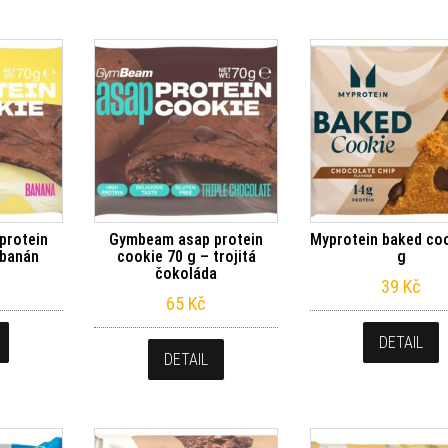
protein
Gymbeam asap protein
Myprotein baked co
 banán
cookie 70 g – trojitá
g
čokoláda
39
Kč
65
Kč
DETAIL
DETAIL