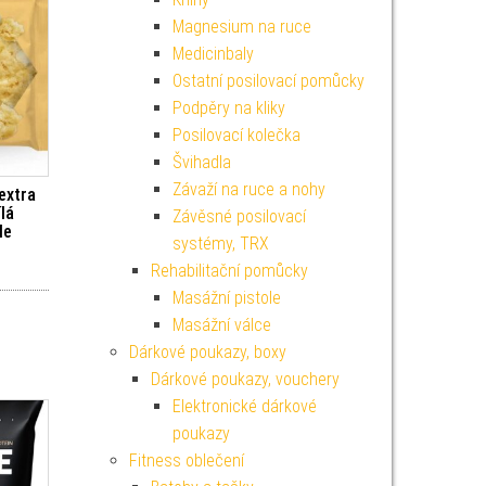
Magnesium na ruce
Medicinbaly
Ostatní posilovací pomůcky
Podpěry na kliky
Posilovací kolečka
Švihadla
Závaží na ruce a nohy
extra
ílá
Závěsné posilovací
le
systémy, TRX
Rehabilitační pomůcky
Masážní pistole
Masážní válce
Dárkové poukazy, boxy
Dárkové poukazy, vouchery
Elektronické dárkové
poukazy
Fitness oblečení