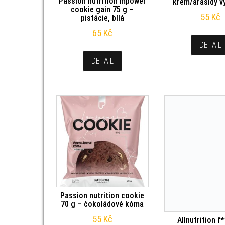
Passion nutrition mpower
krém/arašídy v
cookie gain 75 g –
55
Kč
pistácie, bílá
65
Kč
DETAIL
DETAIL
Passion nutrition cookie
70 g – čokoládové kóma
55
Kč
Allnutrition f