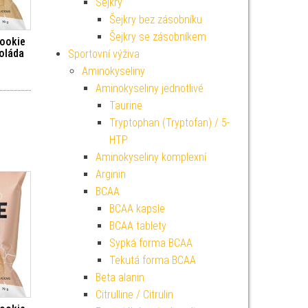
Šejkry
Šejkry bez zásobníku
Šejkry se zásobníkem
cookie
oláda
Sportovní výživa
Aminokyseliny
Aminokyseliny jednotlivé
Taurine
Tryptophan (Tryptofan) / 5-
HTP
Aminokyseliny komplexní
Arginin
BCAA
BCAA kapsle
BCAA tablety
Sypká forma BCAA
Tekutá forma BCAA
Beta alanin
Citrulline / Citrulin