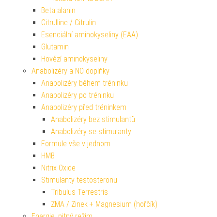
Beta alanin
Citrulline / Citrulin
Esenciální aminokyseliny (EAA)
Glutamin
Hovězí aminokyseliny
Anabolizéry a NO doplňky
Anabolizéry během tréninku
Anabolizéry po tréninku
Anabolizéry před tréninkem
Anabolizéry bez stimulantů
Anabolizéry se stimulanty
Formule vše v jednom
HMB
Nitrix Oxide
Stimulanty testosteronu
Tribulus Terrestris
ZMA / Zinek + Magnesium (hořčík)
Energie, pitný režim