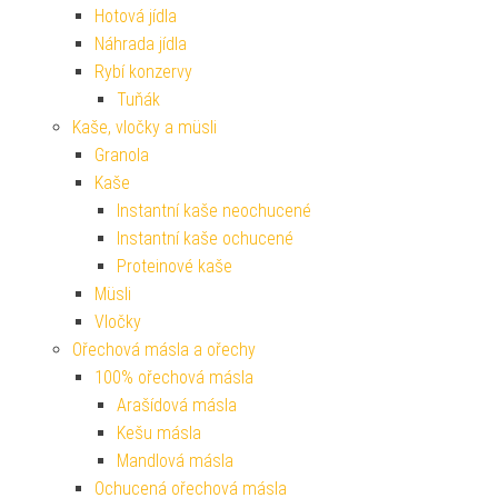
Hotová jídla
Náhrada jídla
Rybí konzervy
Tuňák
Kaše, vločky a müsli
Granola
Kaše
Instantní kaše neochucené
Instantní kaše ochucené
Proteinové kaše
Müsli
Vločky
Ořechová másla a ořechy
100% ořechová másla
Arašídová másla
Kešu másla
Mandlová másla
Ochucená ořechová másla