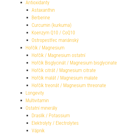
Antioxidanty
Astaxanthin
Berberine
Curcumin (kurkuma)
Koenzym Q10 / CoQ10
Ostropestřec mariánský
Hořčík / Magnesium
Hořčík / Magnesium ostatní
Hořčík Bisglycinát / Magnesium bisglycinate
Hořčík citrát / Magnesium citrate
Hořčík malát / Magnesium malate
Hořčík treonát / Magnesium threonate
Longevity
Multivitamin
Ostatní minerály
Draslík / Potassium
Elektrolyty / Electrolytes
Vápník