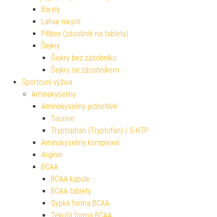
Barely
Lahve na pití
Pillbox (zásobník na tablety)
Šejkry
Šejkry bez zásobníku
Šejkry se zásobníkem
Sportovní výživa
Aminokyseliny
Aminokyseliny jednotlivé
Taurine
Tryptophan (Tryptofan) / 5-HTP
Aminokyseliny komplexní
Arginin
BCAA
BCAA kapsle
BCAA tablety
Sypká forma BCAA
Tekutá forma BCAA