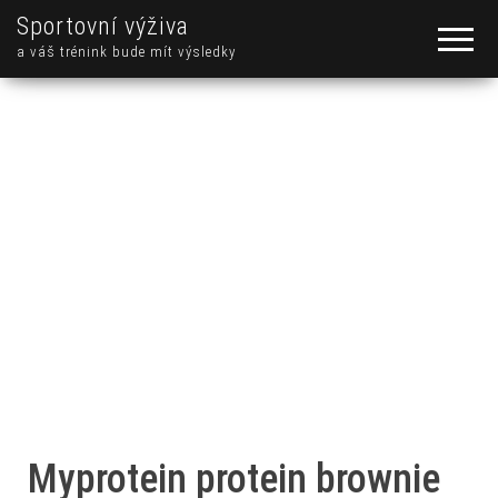
Sportovní výživa
a váš trénink bude mít výsledky
Myprotein protein brownie