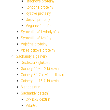
Hrachové proteiny
Konopné proteiny
Rýžové proteiny
Sójové proteiny
Veganské směsi
Syrovátkové hydrolyzáty
Syrovátkové izoláty
Vaječné proteiny
Vícesložkové proteiny
Sacharidy a gainery
Dextróza / glukóza
Gainery 16-30 % bílkovin
Gainery 30 % a více bílkovin
Gainery do 15 % bílkovin
Maltodextrin
Sacharidy ostatní
Cyklický dextrin
VitarGO