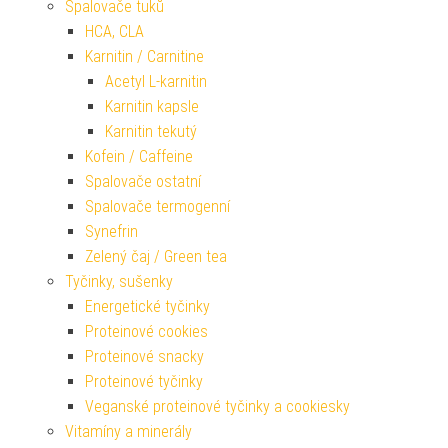
Spalovače tuků
HCA, CLA
Karnitin / Carnitine
Acetyl L-karnitin
Karnitin kapsle
Karnitin tekutý
Kofein / Caffeine
Spalovače ostatní
Spalovače termogenní
Synefrin
Zelený čaj / Green tea
Tyčinky, sušenky
Energetické tyčinky
Proteinové cookies
Proteinové snacky
Proteinové tyčinky
Veganské proteinové tyčinky a cookiesky
Vitamíny a minerály