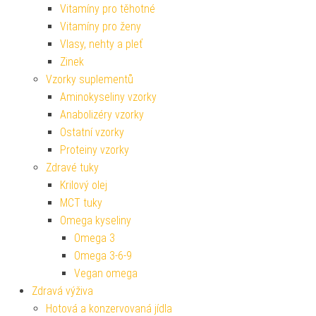
Vitamíny pro těhotné
Vitamíny pro ženy
Vlasy, nehty a pleť
Zinek
Vzorky suplementů
Aminokyseliny vzorky
Anabolizéry vzorky
Ostatní vzorky
Proteiny vzorky
Zdravé tuky
Krilový olej
MCT tuky
Omega kyseliny
Omega 3
Omega 3-6-9
Vegan omega
Zdravá výživa
Hotová a konzervovaná jídla