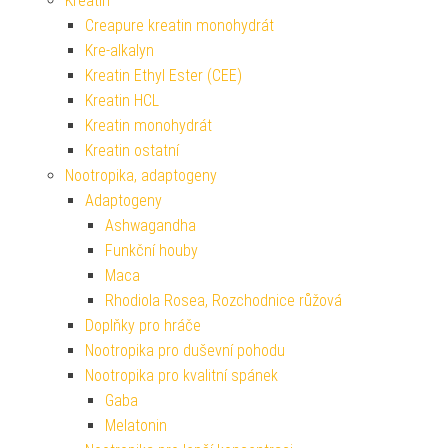
Kreatin
Creapure kreatin monohydrát
Kre-alkalyn
Kreatin Ethyl Ester (CEE)
Kreatin HCL
Kreatin monohydrát
Kreatin ostatní
Nootropika, adaptogeny
Adaptogeny
Ashwagandha
Funkční houby
Maca
Rhodiola Rosea, Rozchodnice růžová
Doplňky pro hráče
Nootropika pro duševní pohodu
Nootropika pro kvalitní spánek
Gaba
Melatonin