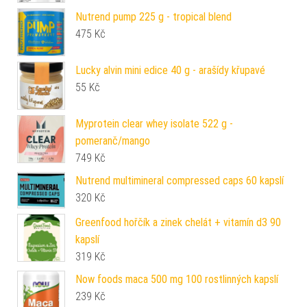
Nutrend pump 225 g - tropical blend
475
Kč
Lucky alvin mini edice 40 g - arašídy křupavé
55
Kč
Myprotein clear whey isolate 522 g -
pomeranč/mango
749
Kč
Nutrend multimineral compressed caps 60 kapslí
320
Kč
Greenfood hořčík a zinek chelát + vitamín d3 90
kapslí
319
Kč
Now foods maca 500 mg 100 rostlinných kapslí
239
Kč