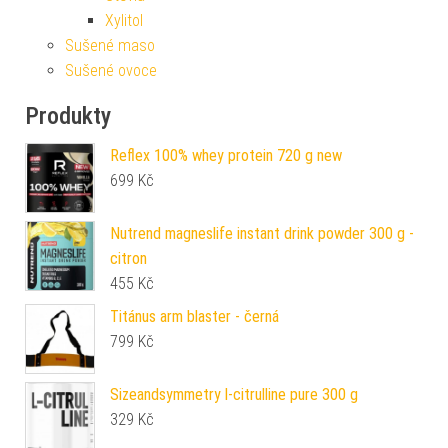
Xylitol
Sušené maso
Sušené ovoce
Produkty
Reflex 100% whey protein 720 g new
699
Kč
Nutrend magneslife instant drink powder 300 g -
citron
455
Kč
Titánus arm blaster - černá
799
Kč
Sizeandsymmetry l-citrulline pure 300 g
329
Kč