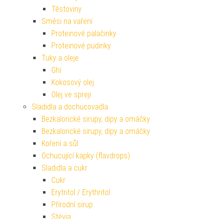
Těstoviny
Směsi na vaření
Proteinové palačinky
Proteinové pudinky
Tuky a oleje
Ghí
Kokosový olej
Olej ve spreji
Sladidla a dochucovadla
Bezkalorické sirupy, dipy a omáčky
Bezkalorické sirupy, dipy a omáčky
Koření a sůl
Ochucující kapky (flavdrops)
Sladidla a cukr
Cukr
Erytritol / Erythritol
Přírodní sirup
Stévia