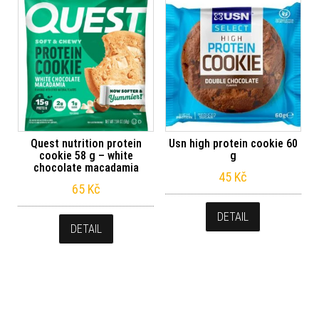
Quest nutrition protein
Usn high protein cookie 60
cookie 58 g – white
g
chocolate macadamia
45
Kč
65
Kč
DETAIL
DETAIL