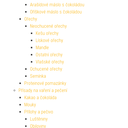
Arašídové máslo s čokoládou
Oříškové máslo s čokoládou
Ořechy
Neochucené ořechy
Kešu ořechy
Lískové ořechy
Mandle
Ostatní ořechy
Vlašské ořechy
Ochucené ořechy
Semínka
Proteinové pomazánky
Přísady na vaření a pečení
Kakao a čokoláda
Mouky
Přílohy a pečivo
Luštěniny
Obiloviny