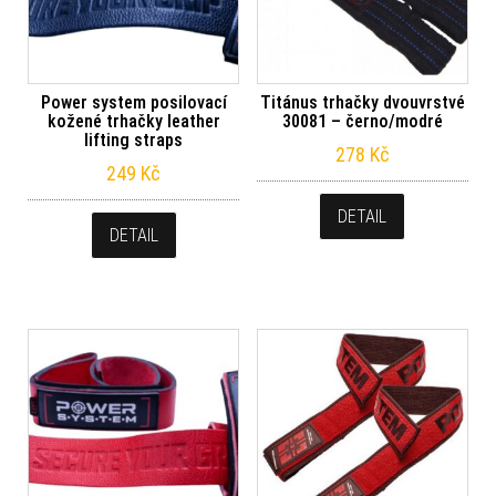
Power system posilovací
Titánus trhačky dvouvrstvé
kožené trhačky leather
30081 – černo/modré
lifting straps
278
Kč
249
Kč
DETAIL
DETAIL