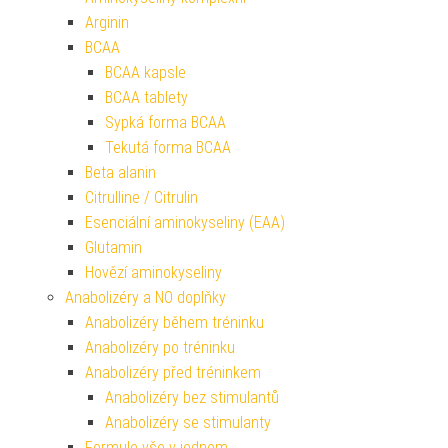
Arginin
BCAA
BCAA kapsle
BCAA tablety
Sypká forma BCAA
Tekutá forma BCAA
Beta alanin
Citrulline / Citrulin
Esenciální aminokyseliny (EAA)
Glutamin
Hovězí aminokyseliny
Anabolizéry a NO doplňky
Anabolizéry během tréninku
Anabolizéry po tréninku
Anabolizéry před tréninkem
Anabolizéry bez stimulantů
Anabolizéry se stimulanty
Formule vše v jednom