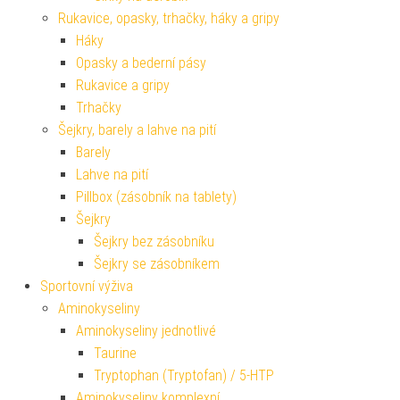
Rukavice, opasky, trhačky, háky a gripy
Háky
Opasky a bederní pásy
Rukavice a gripy
Trhačky
Šejkry, barely a lahve na pití
Barely
Lahve na pití
Pillbox (zásobník na tablety)
Šejkry
Šejkry bez zásobníku
Šejkry se zásobníkem
Sportovní výživa
Aminokyseliny
Aminokyseliny jednotlivé
Taurine
Tryptophan (Tryptofan) / 5-HTP
Aminokyseliny komplexní