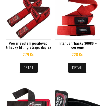
Power system posilovací
Titánus trhačky 30080 –
trhačky lifting straps duplex
červené
279
Kč
220
Kč
DETAIL
DETAIL