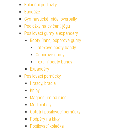
Balanční podložky
Bandáže
Gymnastické míče, overbally
Podložky na cvičení, jógu
Posilovací gumy a expandery
Booty Band, odporové gumy
Latexové booty bandy
Odporové gumy
Textilní booty bandy
Expandéry
Posilovací pomůcky
Hrazdy, bradla
Knihy
Magnesium na ruce
Medicinbaly
Ostatní posilovací pomůcky
Podpěry na kliky
Posilovací kolečka