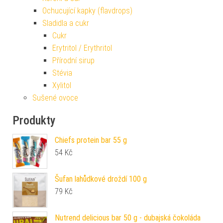
Ochucující kapky (flavdrops)
Sladidla a cukr
Cukr
Erytritol / Erythritol
Přírodní sirup
Stévia
Xylitol
Sušené ovoce
Produkty
Chiefs protein bar 55 g
54
Kč
Šufan lahůdkové droždí 100 g
79
Kč
Nutrend delicious bar 50 g - dubajská čokoláda