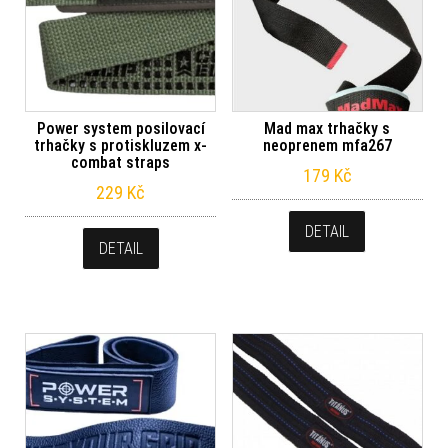
Power system posilovací
Mad max trhačky s
trhačky s protiskluzem x-
neoprenem mfa267
combat straps
179
Kč
229
Kč
DETAIL
DETAIL