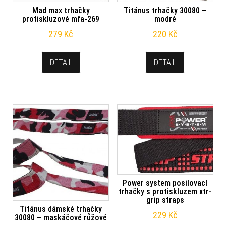
Mad max trhačky
Titánus trhačky 30080 –
protiskluzové mfa-269
modré
279
Kč
220
Kč
DETAIL
DETAIL
Power system posilovací
trhačky s protiskluzem xtr-
grip straps
Titánus dámské trhačky
229
Kč
30080 – maskáčové růžové