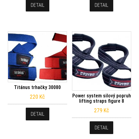
DETAIL
DETAIL
Titánus trhačky 30080
Power system silový popruh
220
Kč
lifting straps figure 8
279
Kč
DETAIL
DETAIL