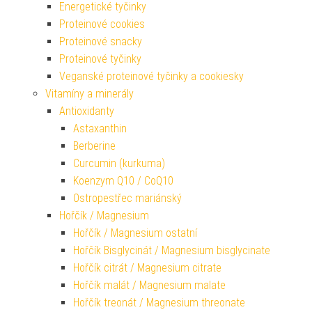
Energetické tyčinky
Proteinové cookies
Proteinové snacky
Proteinové tyčinky
Veganské proteinové tyčinky a cookiesky
Vitamíny a minerály
Antioxidanty
Astaxanthin
Berberine
Curcumin (kurkuma)
Koenzym Q10 / CoQ10
Ostropestřec mariánský
Hořčík / Magnesium
Hořčík / Magnesium ostatní
Hořčík Bisglycinát / Magnesium bisglycinate
Hořčík citrát / Magnesium citrate
Hořčík malát / Magnesium malate
Hořčík treonát / Magnesium threonate