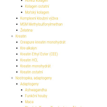
Hovězí kolagen
Kolagen ostatní
Mořský kolagen
Komplexní kloubní výživa
MSM Methylsulfonylmethan
Želatina
Kreatin
Creapure kreatin monohydrát
Kre-alkalyn
Kreatin Ethyl Ester (CEE)
Kreatin HCL
Kreatin monohydrát
Kreatin ostatní
Nootropika, adaptogeny
Adaptogeny
Ashwagandha
Funkční houby
Maca