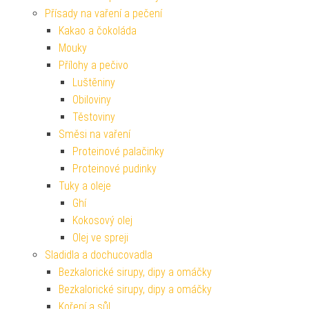
Přísady na vaření a pečení
Kakao a čokoláda
Mouky
Přílohy a pečivo
Luštěniny
Obiloviny
Těstoviny
Směsi na vaření
Proteinové palačinky
Proteinové pudinky
Tuky a oleje
Ghí
Kokosový olej
Olej ve spreji
Sladidla a dochucovadla
Bezkalorické sirupy, dipy a omáčky
Bezkalorické sirupy, dipy a omáčky
Koření a sůl