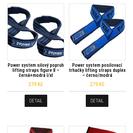
Power system silový popruh
Power system posilovací
lifting straps figure 8 –
trhačky lifting straps duplex
černá+modrá l/xl
– černo/modrá
279
Kč
279
Kč
DETAIL
DETAIL