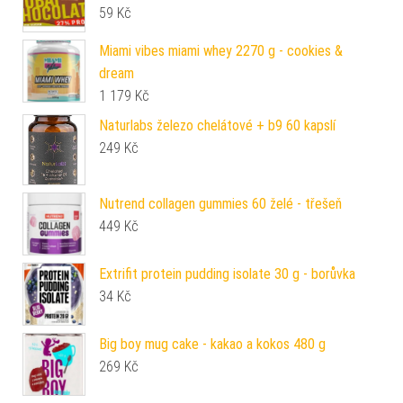
59
Kč
Miami vibes miami whey 2270 g - cookies &
dream
1 179
Kč
Naturlabs železo chelátové + b9 60 kapslí
249
Kč
Nutrend collagen gummies 60 želé - třešeň
449
Kč
Extrifit protein pudding isolate 30 g - borůvka
34
Kč
Big boy mug cake - kakao a kokos 480 g
269
Kč