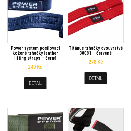
Power system posilovací
Titánus trhačky dvouvrstvé
kožené trhačky leather
30081 – červené
lifting straps – černá
278
Kč
249
Kč
DETAIL
DETAIL