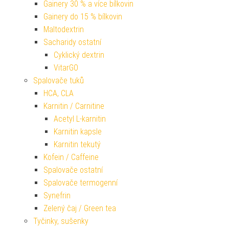
Gainery 30 % a více bílkovin
Gainery do 15 % bílkovin
Maltodextrin
Sacharidy ostatní
Cyklický dextrin
VitarGO
Spalovače tuků
HCA, CLA
Karnitin / Carnitine
Acetyl L-karnitin
Karnitin kapsle
Karnitin tekutý
Kofein / Caffeine
Spalovače ostatní
Spalovače termogenní
Synefrin
Zelený čaj / Green tea
Tyčinky, sušenky