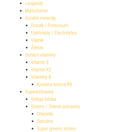
Longevity
Multivitamin
Ostatní minerály
Draslík / Potassium
Elektrolyty / Electrolytes
Vápník
Železo
Ostatní vitamíny
Vitamin E
Vitamin K2
Vitamíny B
Kyselina listová B9
Superpotraviny
Ginkgo biloba
Greens / Zelené potraviny
Chlorella
Spirulina
Super greens směsi