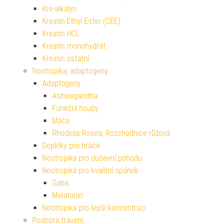
Kre-alkalyn
Kreatin Ethyl Ester (CEE)
Kreatin HCL
Kreatin monohydrát
Kreatin ostatní
Nootropika, adaptogeny
Adaptogeny
Ashwagandha
Funkční houby
Maca
Rhodiola Rosea, Rozchodnice růžová
Doplňky pro hráče
Nootropika pro duševní pohodu
Nootropika pro kvalitní spánek
Gaba
Melatonin
Nootropika pro lepší koncentraci
Podpora trávení