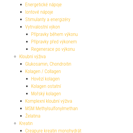
Energetické nápoje
Iontové nápoje
Stimulanty a energizéry
Vytrvalostní výkon
Přípravky během výkonu
Přípravky před výkonem
Regenerace po výkonu
Kloubní výživa
Glukosamin, Chondroitin
Kolagen / Collagen
Hovězí kolagen
Kolagen ostatní
Mořský kolagen
Komplexní kloubní výživa
MSM Methylsulfonylmethan
Želatina
Kreatin
Creapure kreatin monohydrát