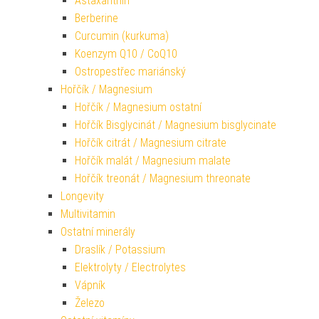
Astaxanthin
Berberine
Curcumin (kurkuma)
Koenzym Q10 / CoQ10
Ostropestřec mariánský
Hořčík / Magnesium
Hořčík / Magnesium ostatní
Hořčík Bisglycinát / Magnesium bisglycinate
Hořčík citrát / Magnesium citrate
Hořčík malát / Magnesium malate
Hořčík treonát / Magnesium threonate
Longevity
Multivitamin
Ostatní minerály
Draslík / Potassium
Elektrolyty / Electrolytes
Vápník
Železo