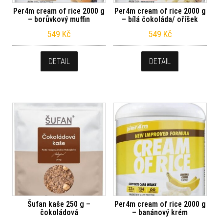
Per4m cream of rice 2000 g
Per4m cream of rice 2000 g
– borůvkový muffin
– bílá čokoláda/ oříšek
549
Kč
549
Kč
DETAIL
DETAIL
Šufan kaše 250 g –
Per4m cream of rice 2000 g
čokoládová
– banánový krém