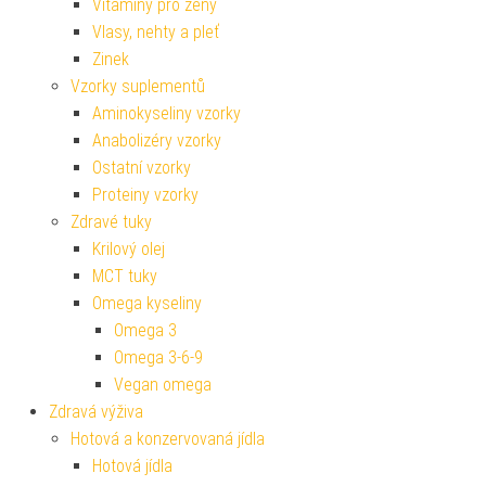
Vitamíny pro ženy
Vlasy, nehty a pleť
Zinek
Vzorky suplementů
Aminokyseliny vzorky
Anabolizéry vzorky
Ostatní vzorky
Proteiny vzorky
Zdravé tuky
Krilový olej
MCT tuky
Omega kyseliny
Omega 3
Omega 3-6-9
Vegan omega
Zdravá výživa
Hotová a konzervovaná jídla
Hotová jídla