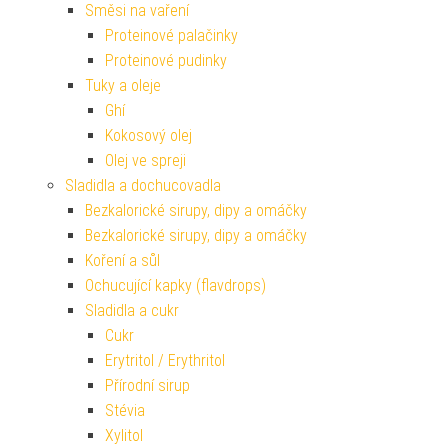
Směsi na vaření
Proteinové palačinky
Proteinové pudinky
Tuky a oleje
Ghí
Kokosový olej
Olej ve spreji
Sladidla a dochucovadla
Bezkalorické sirupy, dipy a omáčky
Bezkalorické sirupy, dipy a omáčky
Koření a sůl
Ochucující kapky (flavdrops)
Sladidla a cukr
Cukr
Erytritol / Erythritol
Přírodní sirup
Stévia
Xylitol