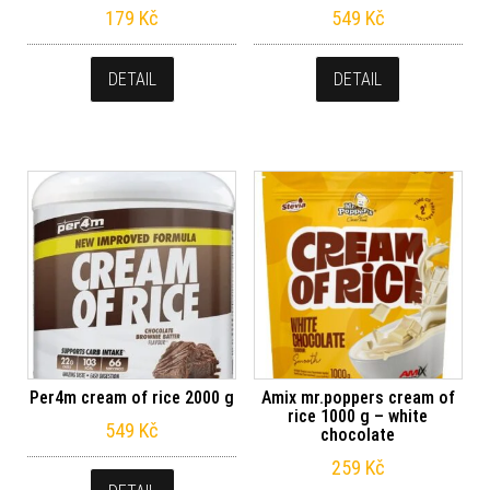
179
Kč
549
Kč
DETAIL
DETAIL
Per4m cream of rice 2000 g
Amix mr.poppers cream of
rice 1000 g – white
549
Kč
chocolate
259
Kč