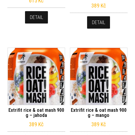
615
Kč
389
Kč
DETAIL
DETAIL
Extrifit rice & oat mash 900
Extrifit rice & oat mash 900
g – jahoda
g – mango
389
Kč
389
Kč