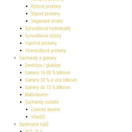
Rýžové proteiny
Sójové proteiny
Veganské směsi
Syrovátkové hydrolyzáty
Syrovátkové izoláty
Vaječné proteiny
Vícesložkové proteiny
Sacharidy a gainery
Dextróza / glukóza
Gainery 16-30 % bílkovin
Gainery 30 % a více bílkovin
Gainery do 15 % bílkovin
Maltodextrin
Sacharidy ostatní
Cyklický dextrin
VitarGO
Spalovače tuků
HCA, CLA