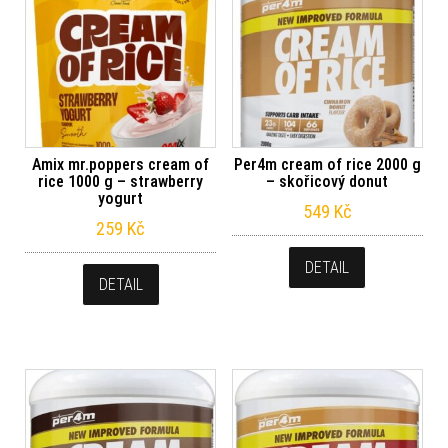
Amix mr.poppers cream of
Per4m cream of rice 2000 g
rice 1000 g – strawberry
– skořicový donut
yogurt
549
Kč
259
Kč
DETAIL
DETAIL