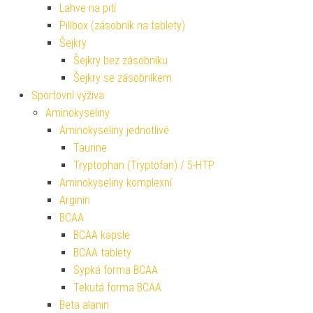
Lahve na pití
Pillbox (zásobník na tablety)
Šejkry
Šejkry bez zásobníku
Šejkry se zásobníkem
Sportovní výživa
Aminokyseliny
Aminokyseliny jednotlivé
Taurine
Tryptophan (Tryptofan) / 5-HTP
Aminokyseliny komplexní
Arginin
BCAA
BCAA kapsle
BCAA tablety
Sypká forma BCAA
Tekutá forma BCAA
Beta alanin