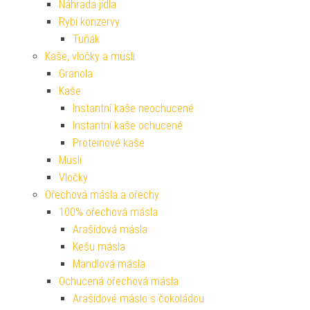
Náhrada jídla
Rybí konzervy
Tuňák
Kaše, vločky a müsli
Granola
Kaše
Instantní kaše neochucené
Instantní kaše ochucené
Proteinové kaše
Müsli
Vločky
Ořechová másla a ořechy
100% ořechová másla
Arašídová másla
Kešu másla
Mandlová másla
Ochucená ořechová másla
Arašídové máslo s čokoládou