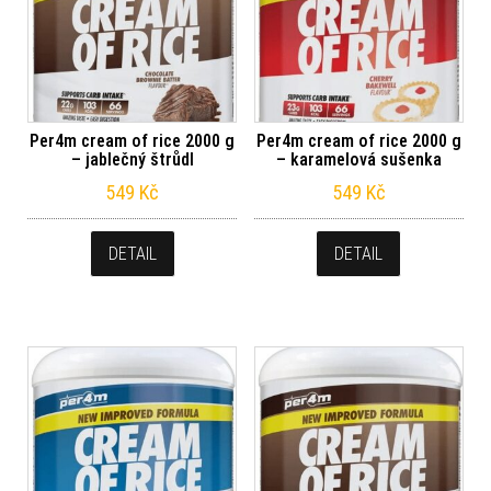
Per4m cream of rice 2000 g
Per4m cream of rice 2000 g
– jablečný štrůdl
– karamelová sušenka
549
Kč
549
Kč
DETAIL
DETAIL