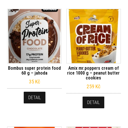
Bombus super protein food
Amix mr.poppers cream of
60 g – jahoda
rice 1000 g – peanut butter
cookies
35
Kč
259
Kč
DETAIL
DETAIL