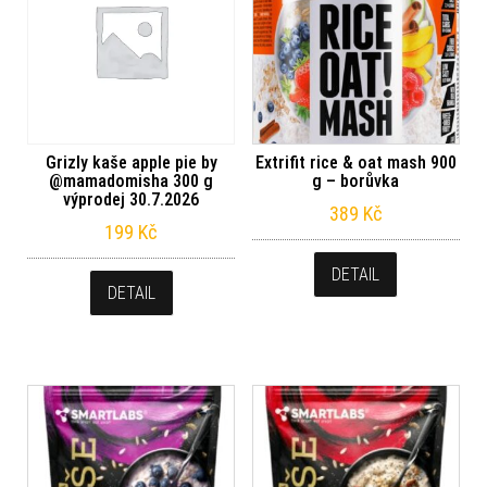
Grizly kaše apple pie by
Extrifit rice & oat mash 900
@mamadomisha 300 g
g – borůvka
výprodej 30.7.2026
389
Kč
199
Kč
DETAIL
DETAIL