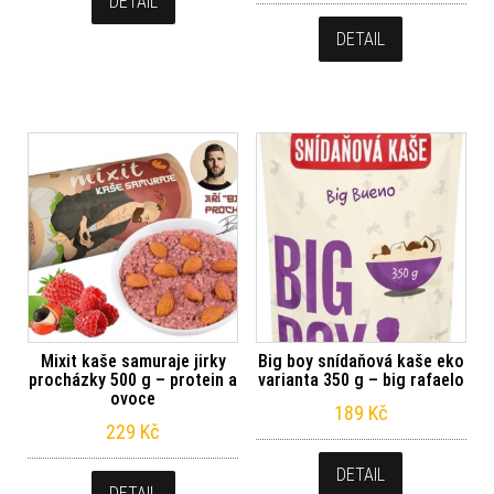
DETAIL
DETAIL
Mixit kaše samuraje jirky
Big boy snídaňová kaše eko
procházky 500 g – protein a
varianta 350 g – big rafaelo
ovoce
189
Kč
229
Kč
DETAIL
DETAIL