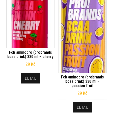
Fcb aminopro (probrands
bcaa drink) 330 ml – cherry
29
Kč
Fcb aminopro (probrands
DETAIL
bcaa drink) 330 ml –
passion fruit
29
Kč
DETAIL