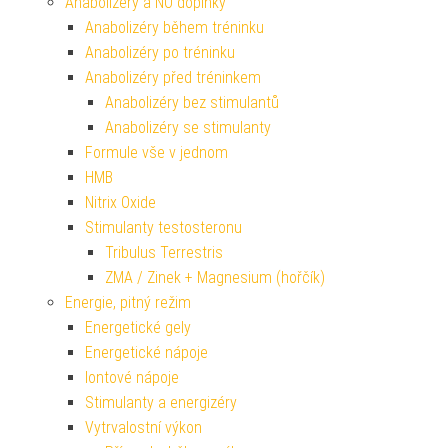
Anabolizéry a NO doplňky
Anabolizéry během tréninku
Anabolizéry po tréninku
Anabolizéry před tréninkem
Anabolizéry bez stimulantů
Anabolizéry se stimulanty
Formule vše v jednom
HMB
Nitrix Oxide
Stimulanty testosteronu
Tribulus Terrestris
ZMA / Zinek + Magnesium (hořčík)
Energie, pitný režim
Energetické gely
Energetické nápoje
Iontové nápoje
Stimulanty a energizéry
Vytrvalostní výkon