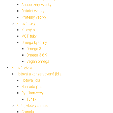
Anabolizéry vzorky
Ostatní vzorky
Proteiny vzorky
Zdravé tuky
Krilový olej
MCT tuky
Omega kyseliny
Omega 3
Omega 3-6-9
Vegan omega
Zdravá výživa
Hotová a konzervovaná jídla
Hotová jídla
Náhrada jídla
Rybí konzervy
Tuňák
Kaše, vločky a müsli
Granola