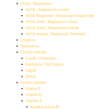
Hořčík / Magnesium
Hořčík / Magnesium ostatní
Hořčík Bisglycinát / Magnesium bisglycinate
Hořčík citrát / Magnesium citrate
Hořčík malát / Magnesium malate
Hořčík treonát / Magnesium threonate
Longevity
Multivitamin
Ostatní minerály
Draslík / Potassium
Elektrolyty / Electrolytes
Vápník
Železo
Ostatní vitamíny
Vitamin E
Vitamin K2
Vitamíny B
Kyselina listová B9