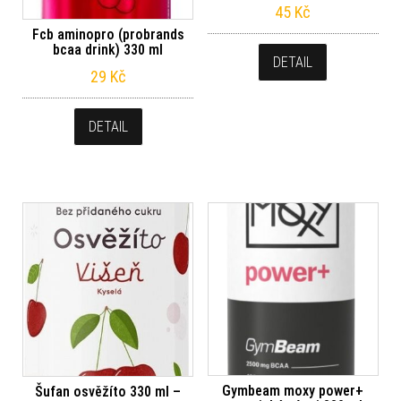
45
Kč
Fcb aminopro (probrands
bcaa drink) 330 ml
DETAIL
29
Kč
DETAIL
Gymbeam moxy power+
Šufan osvěžíto 330 ml –