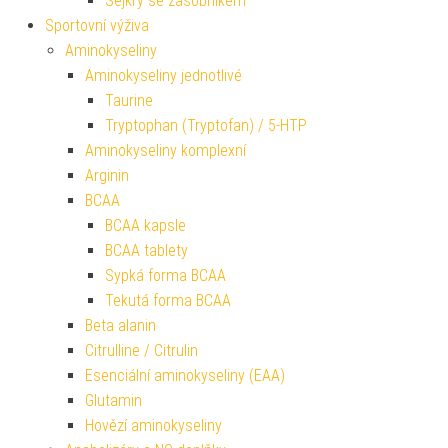
Šejkry se zásobníkem
Sportovní výživa
Aminokyseliny
Aminokyseliny jednotlivé
Taurine
Tryptophan (Tryptofan) / 5-HTP
Aminokyseliny komplexní
Arginin
BCAA
BCAA kapsle
BCAA tablety
Sypká forma BCAA
Tekutá forma BCAA
Beta alanin
Citrulline / Citrulin
Esenciální aminokyseliny (EAA)
Glutamin
Hovězí aminokyseliny