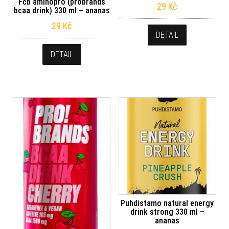
Fcb aminopro (probrands
29
Kč
bcaa drink) 330 ml – ananas
29
Kč
DETAIL
DETAIL
Puhdistamo natural energy
drink strong 330 ml –
ananas