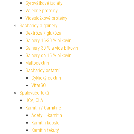
Syrovátkové izoláty
Vaječné proteiny
Vícesložkové proteiny
Sacharidy a gainery
Dextróza / glukóza
Gainery 16-30 % bílkovin
Gainery 30 % a více bílkovin
Gainery do 15 % bílkovin
Maltodextrin
Sacharidy ostatní
Cyklický dextrin
VitarGO
Spalovače tuků
HCA, CLA
Karnitin / Carnitine
Acetyl L-karnitin
Karnitin kapsle
Karnitin tekutý