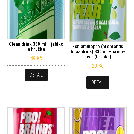
Clean drink 330 ml – jablko
Fcb aminopro (probrands
a hruška
bcaa drink) 330 ml – crispy
pear (hruška)
49
Kč
29
Kč
DETAIL
DETAIL