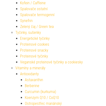
Kofein / Caffeine
Spalovače ostatní
Spalovače termogenní
Synefrin
Zelený čaj / Green tea
Tyčinky, sušenky
Energetické tyčinky
Proteinové cookies
Proteinové snacky
Proteinové tyčinky
Veganské proteinové tyčinky a cookiesky
Vitamíny a minerály
Antioxidanty
Astaxanthin
Berberine
Curcumin (kurkuma)
Koenzym Q10 / CoQ10
Ostropestřec mariánský