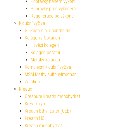
Přípravky během výkonu
Přípravky před výkonem
Regenerace po výkonu
Kloubní výživa
Glukosamin, Chondroitin
Kolagen / Collagen
Hovězí kolagen
Kolagen ostatní
Mořský kolagen
Komplexní kloubní výživa
MSM Methylsulfonylmethan
Želatina
Kreatin
Creapure kreatin monohydrát
Kre-alkalyn
Kreatin Ethyl Ester (CEE)
Kreatin HCL
Kreatin monohydrát