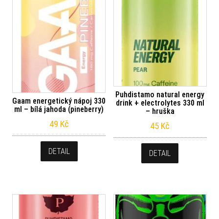
Puhdistamo natural energy
Gaam energetický nápoj 330
drink + electrolytes 330 ml
ml – bílá jahoda (pineberry)
– hruška
49
Kč
45
Kč
DETAIL
DETAIL