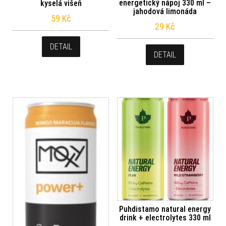
energetický nápoj 330 ml –
kyselá višeň
jahodová limonáda
59
Kč
29
Kč
DETAIL
DETAIL
Puhdistamo natural energy
drink + electrolytes 330 ml