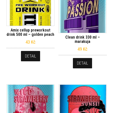
Amix cellup preworkout
drink 500 ml – golden peach
Clean drink 330 ml –
marakuja
43
Kč
49
Kč
DETAIL
DETAIL