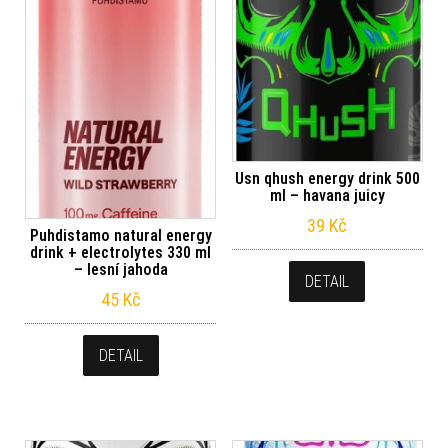
Usn qhush energy drink 500
ml – havana juicy
39
Kč
Puhdistamo natural energy
drink + electrolytes 330 ml
– lesní jahoda
DETAIL
45
Kč
DETAIL