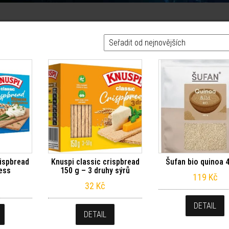
rispbread
Knuspi classic crispbread
Šufan bio quinoa 
ness
150 g – 3 druhy sýrů
119
Kč
32
Kč
DETAIL
DETAIL