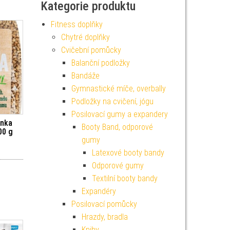
Kategorie produktu
Fitness doplňky
Chytré doplňky
Cvičební pomůcky
Balanční podložky
Bandáže
Gymnastické míče, overbally
Podložky na cvičení, jógu
Posilovací gumy a expandery
anka
Booty Band, odporové
00 g
gumy
Latexové booty bandy
Odporové gumy
Textilní booty bandy
Expandéry
Posilovací pomůcky
Hrazdy, bradla
Knihy