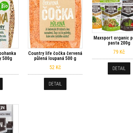
Maxsport organic p
pasta 200g
79
Kč
 pohanka
Country life čočka červená
y 500g
půlená loupaná 500 g
52
Kč
DETAIL
DETAIL