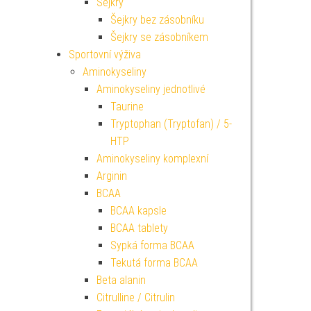
Šejkry
Šejkry bez zásobníku
Šejkry se zásobníkem
Sportovní výživa
Aminokyseliny
Aminokyseliny jednotlivé
Taurine
Tryptophan (Tryptofan) / 5-
HTP
Aminokyseliny komplexní
Arginin
BCAA
BCAA kapsle
BCAA tablety
Sypká forma BCAA
Tekutá forma BCAA
Beta alanin
Citrulline / Citrulin