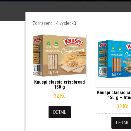
Seřazeno od nejnovějších
Zobrazeno 14 výsledků
Knuspi classic crispbread
150 g
Knuspi classic c
32
Kč
150 g – fit
32
Kč
DETAIL
DETAIL