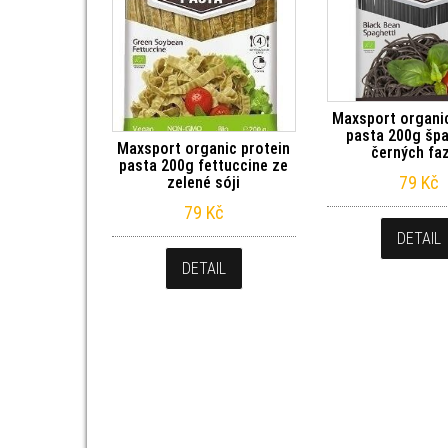
Maxsport organic
pasta 200g špa
Maxsport organic protein
černých faz
pasta 200g fettuccine ze
79
Kč
zelené sóji
79
Kč
DETAIL
DETAIL