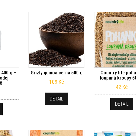
 400 g –
Grizly quinoa černá 500 g
Country life poh
odej
loupaná kroupy 5
109
Kč
6
42
Kč
DETAIL
DETAIL