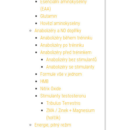
Esenciální aminokyseliny
(EAA)
Glutamin
Hovězí aminokyseliny
Anabolizéry a NO doplňky
Anabolizéry během tréninku
Anabolizéry po tréninku
Anabolizéry před tréninkem
Anabolizéry bez stimulantů
Anabolizéry se stimulanty
Formule vše v jednom
HMB
Nitrix Oxide
Stimulanty testosteronu
Tribulus Terrestris
ZMA / Zinek + Magnesium
(hořčík)
Energie, pitný režim