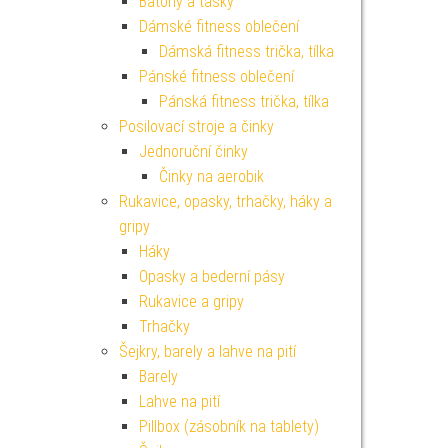
Batohy a tašky
Dámské fitness oblečení
Dámská fitness trička, tílka
Pánské fitness oblečení
Pánská fitness trička, tílka
Posilovací stroje a činky
Jednoruční činky
Činky na aerobik
Rukavice, opasky, trhačky, háky a
gripy
Háky
Opasky a bederní pásy
Rukavice a gripy
Trhačky
Šejkry, barely a lahve na pití
Barely
Lahve na pití
Pillbox (zásobník na tablety)