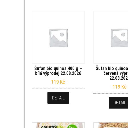
Šufan bio quinoa 400 g –
Šufan bio quinoa
bílá výprodej 22.08.2026
červená výpr
22.08.202
119
Kč
119
Kč
DETAIL
DETAIL