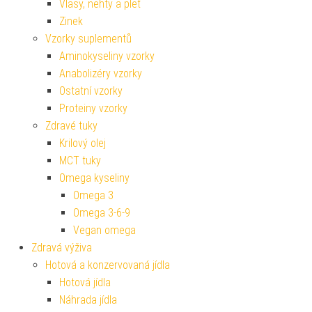
Vlasy, nehty a pleť
Zinek
Vzorky suplementů
Aminokyseliny vzorky
Anabolizéry vzorky
Ostatní vzorky
Proteiny vzorky
Zdravé tuky
Krilový olej
MCT tuky
Omega kyseliny
Omega 3
Omega 3-6-9
Vegan omega
Zdravá výživa
Hotová a konzervovaná jídla
Hotová jídla
Náhrada jídla