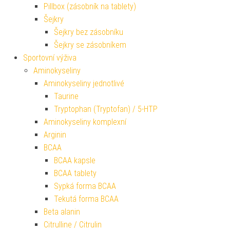
Pillbox (zásobník na tablety)
Šejkry
Šejkry bez zásobníku
Šejkry se zásobníkem
Sportovní výživa
Aminokyseliny
Aminokyseliny jednotlivé
Taurine
Tryptophan (Tryptofan) / 5-HTP
Aminokyseliny komplexní
Arginin
BCAA
BCAA kapsle
BCAA tablety
Sypká forma BCAA
Tekutá forma BCAA
Beta alanin
Citrulline / Citrulin