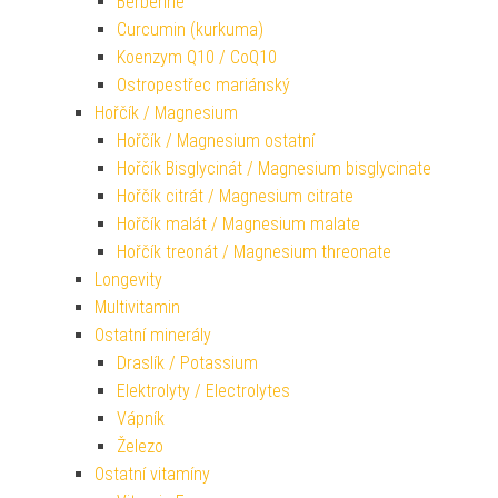
Berberine
Curcumin (kurkuma)
Koenzym Q10 / CoQ10
Ostropestřec mariánský
Hořčík / Magnesium
Hořčík / Magnesium ostatní
Hořčík Bisglycinát / Magnesium bisglycinate
Hořčík citrát / Magnesium citrate
Hořčík malát / Magnesium malate
Hořčík treonát / Magnesium threonate
Longevity
Multivitamin
Ostatní minerály
Draslík / Potassium
Elektrolyty / Electrolytes
Vápník
Železo
Ostatní vitamíny