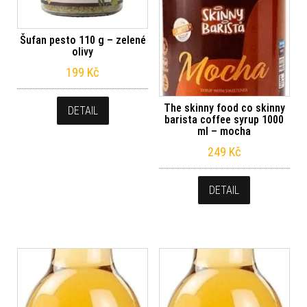
Šufan pesto 110 g – zelené
olivy
199
Kč
The skinny food co skinny
DETAIL
barista coffee syrup 1000
ml – mocha
249
Kč
DETAIL