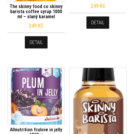
249
Kč
The skinny food co skinny
barista coffee syrup 1000
ml – slaný karamel
DETAIL
249
Kč
DETAIL
Allnutrition frulove in jelly