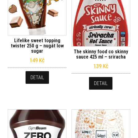
Lifelike sweet topping
twister 250 g – nugát low
sugar
The skinny food co skinny
sauce 425 ml – sriracha
149
Kč
139
Kč
DETAIL
DETAIL