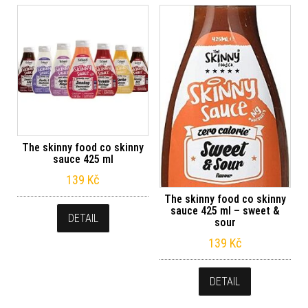
The skinny food co skinny
sauce 425 ml
139
Kč
The skinny food co skinny
sauce 425 ml – sweet &
DETAIL
sour
139
Kč
DETAIL