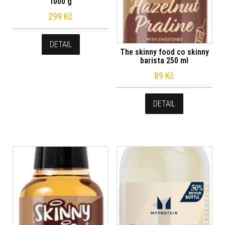
1000 g
299
Kč
DETAIL
The skinny food co skinny
barista 250 ml
89
Kč
DETAIL