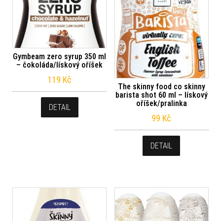
Gymbeam zero syrup 350 ml
– čokoláda/lískový oříšek
119
Kč
The skinny food co skinny
barista shot 60 ml – lískový
oříšek/pralinka
DETAIL
99
Kč
DETAIL