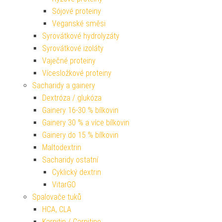
Sójové proteiny
Veganské směsi
Syrovátkové hydrolyzáty
Syrovátkové izoláty
Vaječné proteiny
Vícesložkové proteiny
Sacharidy a gainery
Dextróza / glukóza
Gainery 16-30 % bílkovin
Gainery 30 % a více bílkovin
Gainery do 15 % bílkovin
Maltodextrin
Sacharidy ostatní
Cyklický dextrin
VitarGO
Spalovače tuků
HCA, CLA
Karnitin / Carnitine