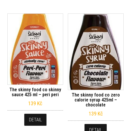
The skinny food co skinny
sauce 425 ml – peri peri
The skinny food co zero
calorie syrup 425ml –
139
Kč
chocolate
139
Kč
DETAIL
DETAIL