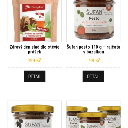
Zdravý den sladidlo stévie
Šufan pesto 110 g – rajčata
prášek
s bazalkou
399
Kč
199
Kč
DETAIL
DETAIL