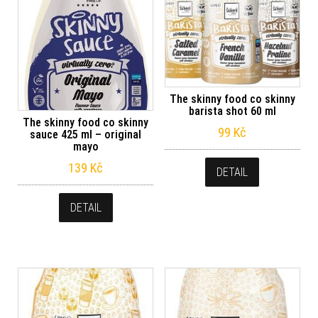
The skinny food co skinny
barista shot 60 ml
The skinny food co skinny
99
Kč
sauce 425 ml – original
mayo
139
Kč
DETAIL
DETAIL