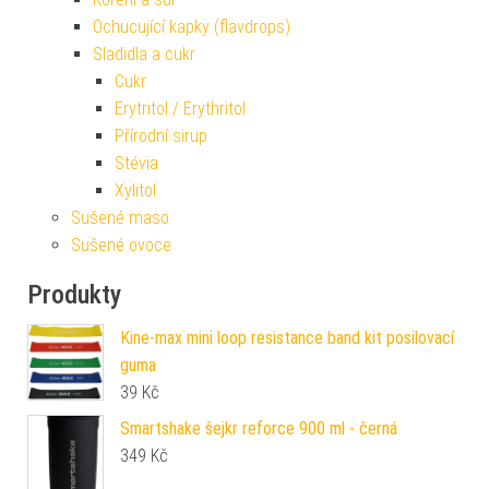
Ochucující kapky (flavdrops)
Sladidla a cukr
Cukr
Erytritol / Erythritol
Přírodní sirup
Stévia
Xylitol
Sušené maso
Sušené ovoce
Produkty
Kine-max mini loop resistance band kit posilovací
guma
39
Kč
Smartshake šejkr reforce 900 ml - černá
349
Kč