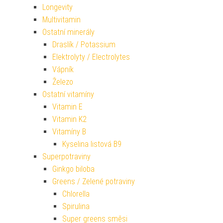
Longevity
Multivitamin
Ostatní minerály
Draslík / Potassium
Elektrolyty / Electrolytes
Vápník
Železo
Ostatní vitamíny
Vitamin E
Vitamin K2
Vitamíny B
Kyselina listová B9
Superpotraviny
Ginkgo biloba
Greens / Zelené potraviny
Chlorella
Spirulina
Super greens směsi