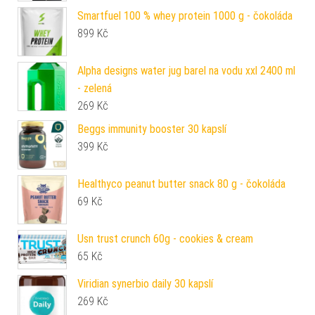
Smartfuel 100 % whey protein 1000 g - čokoláda
899
Kč
Alpha designs water jug barel na vodu xxl 2400 ml
- zelená
269
Kč
Beggs immunity booster 30 kapslí
399
Kč
Healthyco peanut butter snack 80 g - čokoláda
69
Kč
Usn trust crunch 60g - cookies & cream
65
Kč
Viridian synerbio daily 30 kapslí
269
Kč