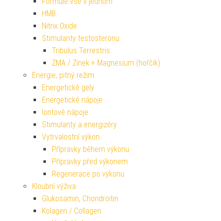
Formule vše v jednom
HMB
Nitrix Oxide
Stimulanty testosteronu
Tribulus Terrestris
ZMA / Zinek + Magnesium (hořčík)
Energie, pitný režim
Energetické gely
Energetické nápoje
Iontové nápoje
Stimulanty a energizéry
Vytrvalostní výkon
Přípravky během výkonu
Přípravky před výkonem
Regenerace po výkonu
Kloubní výživa
Glukosamin, Chondroitin
Kolagen / Collagen