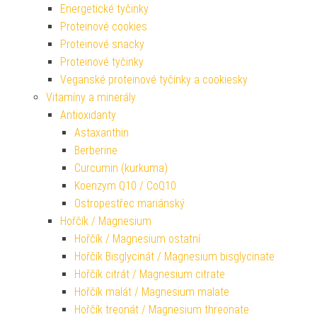
Energetické tyčinky
Proteinové cookies
Proteinové snacky
Proteinové tyčinky
Veganské proteinové tyčinky a cookiesky
Vitamíny a minerály
Antioxidanty
Astaxanthin
Berberine
Curcumin (kurkuma)
Koenzym Q10 / CoQ10
Ostropestřec mariánský
Hořčík / Magnesium
Hořčík / Magnesium ostatní
Hořčík Bisglycinát / Magnesium bisglycinate
Hořčík citrát / Magnesium citrate
Hořčík malát / Magnesium malate
Hořčík treonát / Magnesium threonate