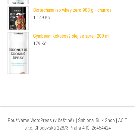
Biotechusa iso whey zero 908 g - churros
1 149
Kč
Gymbeam kokosový olej ve spreji 200 ml
179
Kč
Používáme WordPress (v češtině).
|
Šablona: Bulk Shop
| ACIT
s.r.o. Chodovská 228/3 Praha 4 IČ: 26454424