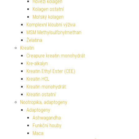
Hovězí kolagen
Kolagen ostatní
Mořský kolagen
Komplexní kloubní výživa
MSM Methylsulfonylmethan
Želatina
Kreatin
Creapure kreatin monohydrát
Kre-alkalyn
Kreatin Ethyl Ester (CEE)
Kreatin HCL
Kreatin monohydrát
Kreatin ostatní
Nootropika, adaptogeny
Adaptogeny
Ashwagandha
Funkční houby
Maca