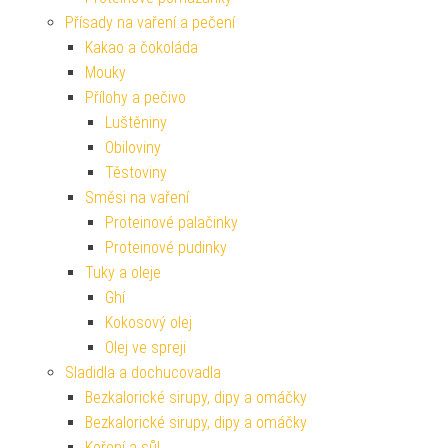
Přísady na vaření a pečení
Kakao a čokoláda
Mouky
Přílohy a pečivo
Luštěniny
Obiloviny
Těstoviny
Směsi na vaření
Proteinové palačinky
Proteinové pudinky
Tuky a oleje
Ghí
Kokosový olej
Olej ve spreji
Sladidla a dochucovadla
Bezkalorické sirupy, dipy a omáčky
Bezkalorické sirupy, dipy a omáčky
Koření a sůl