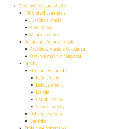
Ořechová másla a ořechy
100% ořechová másla
Arašídová másla
Kešu másla
Mandlová másla
Ochucená ořechová másla
Arašídové máslo s čokoládou
Oříškové máslo s čokoládou
Ořechy
Neochucené ořechy
Kešu ořechy
Lískové ořechy
Mandle
Ostatní ořechy
Vlašské ořechy
Ochucené ořechy
Semínka
Proteinové pomazánky