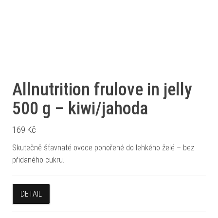
Allnutrition frulove in jelly
500 g – kiwi/jahoda
169
Kč
Skutečně šťavnaté ovoce ponořené do lehkého želé – bez
přidaného cukru.
DETAIL