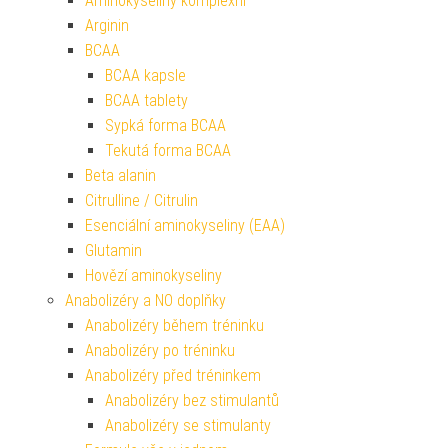
Aminokyseliny komplexní
Arginin
BCAA
BCAA kapsle
BCAA tablety
Sypká forma BCAA
Tekutá forma BCAA
Beta alanin
Citrulline / Citrulin
Esenciální aminokyseliny (EAA)
Glutamin
Hovězí aminokyseliny
Anabolizéry a NO doplňky
Anabolizéry během tréninku
Anabolizéry po tréninku
Anabolizéry před tréninkem
Anabolizéry bez stimulantů
Anabolizéry se stimulanty