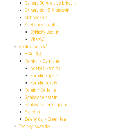
Gainery 30 % a více bílkovin
Gainery do 15 % bílkovin
Maltodextrin
Sacharidy ostatní
Cyklický dextrin
VitarGO
Spalovače tuků
HCA, CLA
Karnitin / Carnitine
Acetyl L-karnitin
Karnitin kapsle
Karnitin tekutý
Kofein / Caffeine
Spalovače ostatní
Spalovače termogenní
Synefrin
Zelený čaj / Green tea
Tyčinky, sušenky