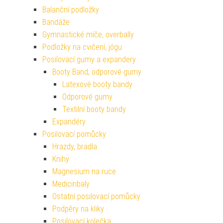
Balanční podložky
Bandáže
Gymnastické míče, overbally
Podložky na cvičení, jógu
Posilovací gumy a expandery
Booty Band, odporové gumy
Latexové booty bandy
Odporové gumy
Textilní booty bandy
Expandéry
Posilovací pomůcky
Hrazdy, bradla
Knihy
Magnesium na ruce
Medicinbaly
Ostatní posilovací pomůcky
Podpěry na kliky
Posilovací kolečka