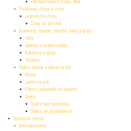
Pánská fitness trička, tílka
Posilovací stroje a činky
Jednoruční činky
Činky na aerobik
Rukavice, opasky, trhačky, háky a gripy
Háky
Opasky a bederní pásy
Rukavice a gripy
Trhačky
Šejkry, barely a lahve na pití
Barely
Lahve na pití
Pillbox (zásobník na tablety)
Šejkry
Šejkry bez zásobníku
Šejkry se zásobníkem
Sportovní výživa
Aminokyseliny