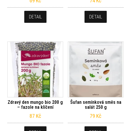
69
Kč
74
Kč
DETAIL
DETAIL
Zdravý den mungo bio 200 g
Šufan semínková směs na
– fazole na klíčení
salát 250 g
87
Kč
79
Kč