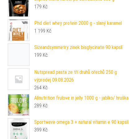
179
Kč
Phd diet whey protein 2000 g - slaný karamel
1 199
Kč
Sizeandsymmetry zinek bisglycinate 90 kapslí
199
Kč
Nutspread pasta ze tří druhů ořechů 250 g
výprodej 09.08.2026
264
Kč
Allnutrition frulove in jelly 1000 g - jablko/ hruška
289
Kč
Sportwave omega 3 + natural vitamin e 90 kapslí
399
Kč