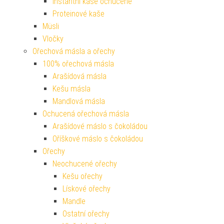
Instantní kaše ochucené
Proteinové kaše
Müsli
Vločky
Ořechová másla a ořechy
100% ořechová másla
Arašídová másla
Kešu másla
Mandlová másla
Ochucená ořechová másla
Arašídové máslo s čokoládou
Oříškové máslo s čokoládou
Ořechy
Neochucené ořechy
Kešu ořechy
Lískové ořechy
Mandle
Ostatní ořechy