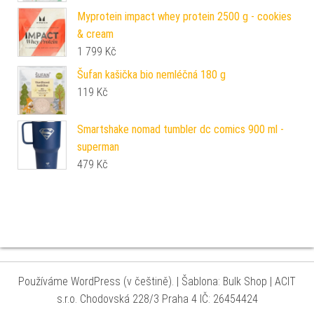
Myprotein impact whey protein 2500 g - cookies
& cream
1 799
Kč
Šufan kašička bio nemléčná 180 g
119
Kč
Smartshake nomad tumbler dc comics 900 ml -
superman
479
Kč
Používáme WordPress (v češtině).
|
Šablona: Bulk Shop
| ACIT
s.r.o. Chodovská 228/3 Praha 4 IČ: 26454424