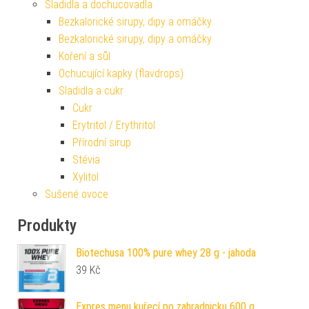
Sladidla a dochucovadla
Bezkalorické sirupy, dipy a omáčky
Bezkalorické sirupy, dipy a omáčky
Koření a sůl
Ochucující kapky (flavdrops)
Sladidla a cukr
Cukr
Erytritol / Erythritol
Přírodní sirup
Stévia
Xylitol
Sušené ovoce
Produkty
Biotechusa 100% pure whey 28 g - jahoda
39
Kč
Expres menu kuřecí po zahradnicku 600 g