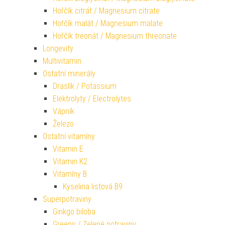
Hořčík citrát / Magnesium citrate
Hořčík malát / Magnesium malate
Hořčík treonát / Magnesium threonate
Longevity
Multivitamin
Ostatní minerály
Draslík / Potassium
Elektrolyty / Electrolytes
Vápník
Železo
Ostatní vitamíny
Vitamin E
Vitamin K2
Vitamíny B
Kyselina listová B9
Superpotraviny
Ginkgo biloba
Greens / Zelené potraviny