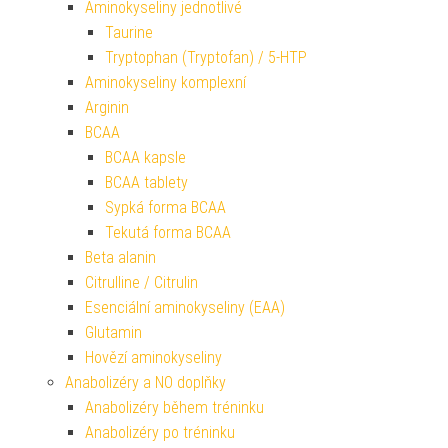
Aminokyseliny jednotlivé
Taurine
Tryptophan (Tryptofan) / 5-HTP
Aminokyseliny komplexní
Arginin
BCAA
BCAA kapsle
BCAA tablety
Sypká forma BCAA
Tekutá forma BCAA
Beta alanin
Citrulline / Citrulin
Esenciální aminokyseliny (EAA)
Glutamin
Hovězí aminokyseliny
Anabolizéry a NO doplňky
Anabolizéry během tréninku
Anabolizéry po tréninku