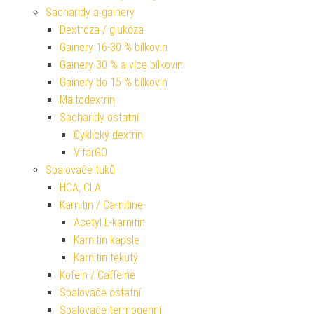
Sacharidy a gainery
Dextróza / glukóza
Gainery 16-30 % bílkovin
Gainery 30 % a více bílkovin
Gainery do 15 % bílkovin
Maltodextrin
Sacharidy ostatní
Cyklický dextrin
VitarGO
Spalovače tuků
HCA, CLA
Karnitin / Carnitine
Acetyl L-karnitin
Karnitin kapsle
Karnitin tekutý
Kofein / Caffeine
Spalovače ostatní
Spalovače termogenní