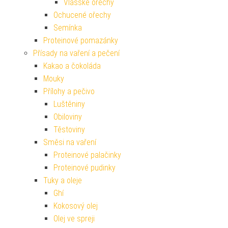
Vlašské ořechy
Ochucené ořechy
Semínka
Proteinové pomazánky
Přísady na vaření a pečení
Kakao a čokoláda
Mouky
Přílohy a pečivo
Luštěniny
Obiloviny
Těstoviny
Směsi na vaření
Proteinové palačinky
Proteinové pudinky
Tuky a oleje
Ghí
Kokosový olej
Olej ve spreji