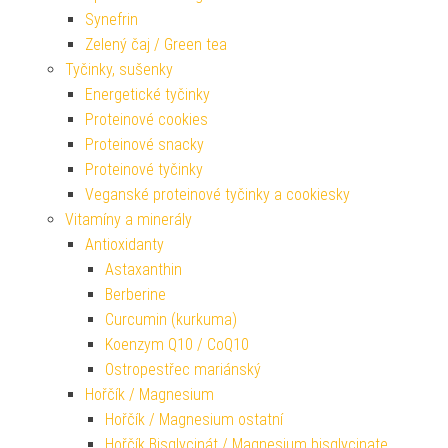
Synefrin
Zelený čaj / Green tea
Tyčinky, sušenky
Energetické tyčinky
Proteinové cookies
Proteinové snacky
Proteinové tyčinky
Veganské proteinové tyčinky a cookiesky
Vitamíny a minerály
Antioxidanty
Astaxanthin
Berberine
Curcumin (kurkuma)
Koenzym Q10 / CoQ10
Ostropestřec mariánský
Hořčík / Magnesium
Hořčík / Magnesium ostatní
Hořčík Bisglycinát / Magnesium bisglycinate