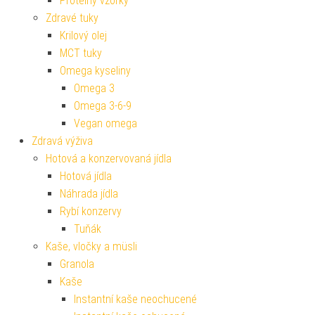
Proteiny vzorky
Zdravé tuky
Krilový olej
MCT tuky
Omega kyseliny
Omega 3
Omega 3-6-9
Vegan omega
Zdravá výživa
Hotová a konzervovaná jídla
Hotová jídla
Náhrada jídla
Rybí konzervy
Tuňák
Kaše, vločky a müsli
Granola
Kaše
Instantní kaše neochucené