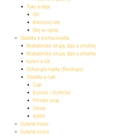
Tuky a oleje
Ghí
Kokosový olej
Olej ve spreji
Sladidla a dochucovadla
Bezkalorické sirupy, dipy a omáčky
Bezkalorické sirupy, dipy a omáčky
Koření a sůl
Ochucující kapky (flavdrops)
Sladidla a cukr
Cukr
Erytritol / Erythritol
Přírodní sirup
Stévia
Xylitol
Sušené maso
Sušené ovoce