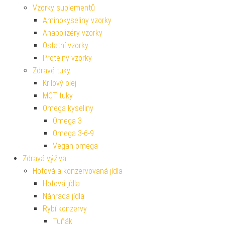
Vzorky suplementů
Aminokyseliny vzorky
Anabolizéry vzorky
Ostatní vzorky
Proteiny vzorky
Zdravé tuky
Krilový olej
MCT tuky
Omega kyseliny
Omega 3
Omega 3-6-9
Vegan omega
Zdravá výživa
Hotová a konzervovaná jídla
Hotová jídla
Náhrada jídla
Rybí konzervy
Tuňák