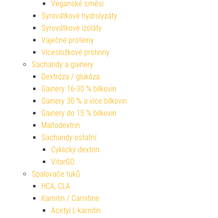
Veganské směsi
Syrovátkové hydrolyzáty
Syrovátkové izoláty
Vaječné proteiny
Vícesložkové proteiny
Sacharidy a gainery
Dextróza / glukóza
Gainery 16-30 % bílkovin
Gainery 30 % a více bílkovin
Gainery do 15 % bílkovin
Maltodextrin
Sacharidy ostatní
Cyklický dextrin
VitarGO
Spalovače tuků
HCA, CLA
Karnitin / Carnitine
Acetyl L-karnitin