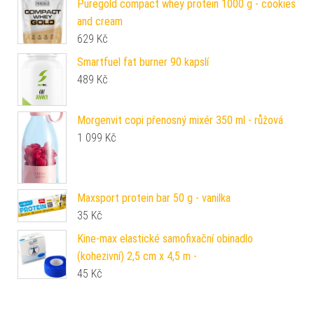
Puregold compact whey protein 1000 g - cookies
and cream
629
Kč
Smartfuel fat burner 90 kapslí
489
Kč
Morgenvit copi přenosný mixér 350 ml - růžová
1 099
Kč
Maxsport protein bar 50 g - vanilka
35
Kč
Kine-max elastické samofixační obinadlo
(kohezivní) 2,5 cm x 4,5 m -
45
Kč