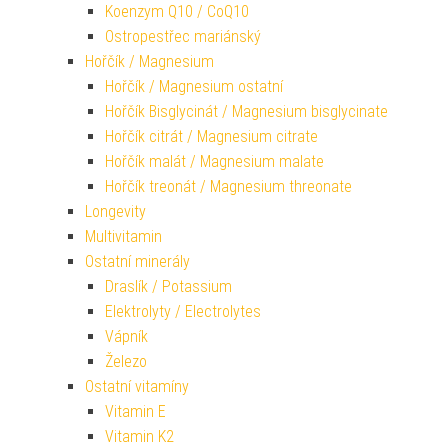
Koenzym Q10 / CoQ10
Ostropestřec mariánský
Hořčík / Magnesium
Hořčík / Magnesium ostatní
Hořčík Bisglycinát / Magnesium bisglycinate
Hořčík citrát / Magnesium citrate
Hořčík malát / Magnesium malate
Hořčík treonát / Magnesium threonate
Longevity
Multivitamin
Ostatní minerály
Draslík / Potassium
Elektrolyty / Electrolytes
Vápník
Železo
Ostatní vitamíny
Vitamin E
Vitamin K2