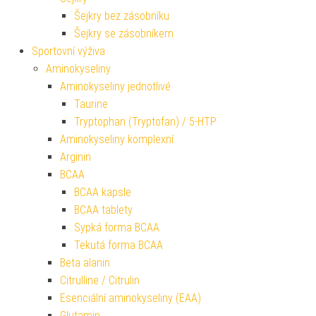
Šejkry bez zásobníku
Šejkry se zásobníkem
Sportovní výživa
Aminokyseliny
Aminokyseliny jednotlivé
Taurine
Tryptophan (Tryptofan) / 5-HTP
Aminokyseliny komplexní
Arginin
BCAA
BCAA kapsle
BCAA tablety
Sypká forma BCAA
Tekutá forma BCAA
Beta alanin
Citrulline / Citrulin
Esenciální aminokyseliny (EAA)
Glutamin