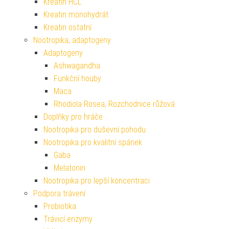
Kreatin HCL
Kreatin monohydrát
Kreatin ostatní
Nootropika, adaptogeny
Adaptogeny
Ashwagandha
Funkční houby
Maca
Rhodiola Rosea, Rozchodnice růžová
Doplňky pro hráče
Nootropika pro duševní pohodu
Nootropika pro kvalitní spánek
Gaba
Melatonin
Nootropika pro lepší koncentraci
Podpora trávení
Probiotika
Trávicí enzymy