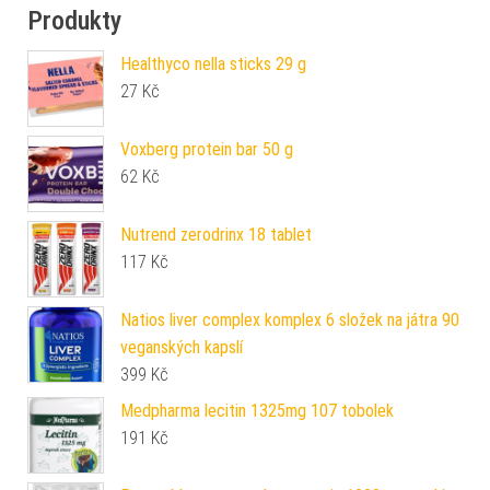
Produkty
Healthyco nella sticks 29 g
27
Kč
Voxberg protein bar 50 g
62
Kč
Nutrend zerodrinx 18 tablet
117
Kč
Natios liver complex komplex 6 složek na játra 90
veganských kapslí
399
Kč
Medpharma lecitin 1325mg 107 tobolek
191
Kč