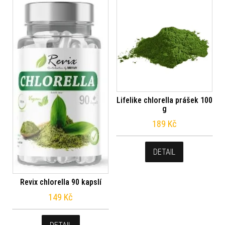
Lifelike chlorella prášek 100
g
189
Kč
DETAIL
Revix chlorella 90 kapslí
149
Kč