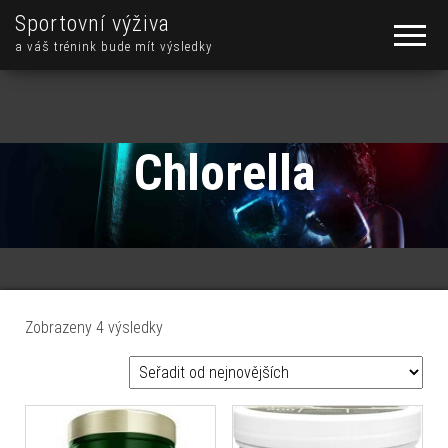
Sportovní výživa
a váš trénink bude mít výsledky
Chlorella
Seřazeno od nejnovějších
Zobrazeny 4 výsledky