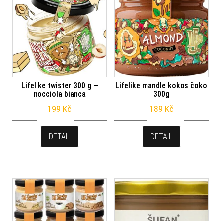
Lifelike twister 300 g –
Lifelike mandle kokos čoko
nocciola bianca
300g
199
Kč
189
Kč
DETAIL
DETAIL