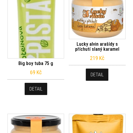
Lucky alvin arašídy s
příchutí slaný karamel
219
Kč
Big boy tuba 75 g
69
Kč
DETAIL
DETAIL