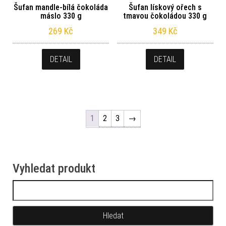
Šufan mandle-bílá čokoláda
Šufan lískový ořech s
máslo 330 g
tmavou čokoládou 330 g
269
Kč
349
Kč
DETAIL
DETAIL
1
2
3
→
Vyhledat produkt
Vyhledávání