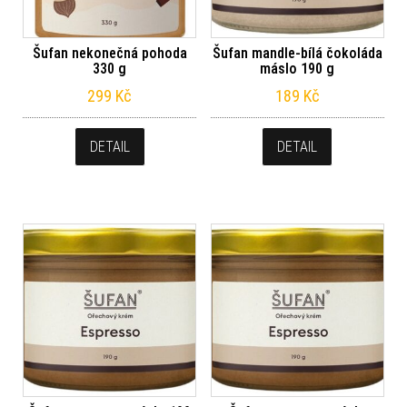
Šufan nekonečná pohoda
Šufan mandle-bílá čokoláda
330 g
máslo 190 g
299
Kč
189
Kč
DETAIL
DETAIL