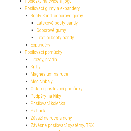
Podložky na cvičení, jógu
Posilovací gumy a expandery
Booty Band, odporové gumy
Latexové booty bandy
Odporové gumy
Textilní booty bandy
Expandéry
Posilovací pomůcky
Hrazdy, bradla
Knihy
Magnesium na ruce
Medicinbaly
Ostatní posilovací pomůcky
Podpěry na kliky
Posilovací kolečka
Švihadla
Závaží na ruce a nohy
Závěsné posilovací systémy, TRX