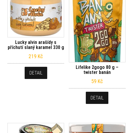
Lucky alvin arašídy s
příchutí slaný karamel 330 g
219
Kč
Lifelike 2gogo 80 g –
twister banán
DETAIL
59
Kč
DETAIL