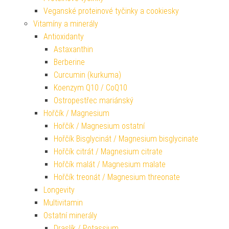
Veganské proteinové tyčinky a cookiesky
Vitamíny a minerály
Antioxidanty
Astaxanthin
Berberine
Curcumin (kurkuma)
Koenzym Q10 / CoQ10
Ostropestřec mariánský
Hořčík / Magnesium
Hořčík / Magnesium ostatní
Hořčík Bisglycinát / Magnesium bisglycinate
Hořčík citrát / Magnesium citrate
Hořčík malát / Magnesium malate
Hořčík treonát / Magnesium threonate
Longevity
Multivitamin
Ostatní minerály
Draslík / Potassium