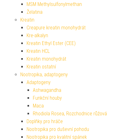
MSM Methylsulfonylmethan
Želatina
Kreatin
Creapure kreatin monohydrát
Kre-alkalyn
Kreatin Ethyl Ester (CEE)
Kreatin HCL
Kreatin monohydrát
Kreatin ostatní
Nootropika, adaptogeny
Adaptogeny
Ashwagandha
Funkční houby
Maca
Rhodiola Rosea, Rozchodnice růžová
Doplňky pro hráče
Nootropika pro duševní pohodu
Nootropika pro kvalitní spánek