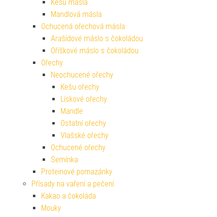
Kešu másla
Mandlová másla
Ochucená ořechová másla
Arašídové máslo s čokoládou
Oříškové máslo s čokoládou
Ořechy
Neochucené ořechy
Kešu ořechy
Lískové ořechy
Mandle
Ostatní ořechy
Vlašské ořechy
Ochucené ořechy
Semínka
Proteinové pomazánky
Přísady na vaření a pečení
Kakao a čokoláda
Mouky