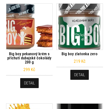
Big boy pekanový krém s
Big boy zlatonka zero
příchutí dubajské čokolády
219
Kč
200 g
299
Kč
DETAIL
DETAIL