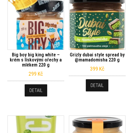
Big boy big king white –
Grizly dubai style spread by
krém s lískovými ořechy a
@mamadomisha 220 g
mlékem 220 g
399
Kč
299
Kč
DETAIL
DETAIL