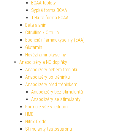
BCAA tablety
Sypká forma BCAA
Tekutá forma BCAA
Beta alanin
Citrulline / Citrulin
Esenciální aminokyseliny (EAA)
Glutamin
Hovězí aminokyseliny
Anabolizéry a NO doplňky
Anabolizéry během tréninku
Anabolizéry po tréninku
Anabolizéry před tréninkem
Anabolizéry bez stimulantů
Anabolizéry se stimulanty
Formule vše v jednom
HMB
Nitrix Oxide
Stimulanty testosteronu