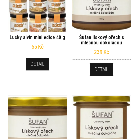
Lucky alvin mini edice 40 g
Šufan lískový ořech s
mléčnou čokoládou
55
Kč
239
Kč
DETAIL
DETAIL