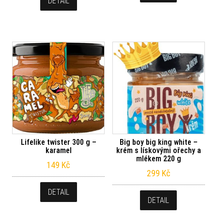
DETAIL
Lifelike twister 300 g –
Big boy big king white –
karamel
krém s lískovými ořechy a
mlékem 220 g
149
Kč
299
Kč
DETAIL
DETAIL