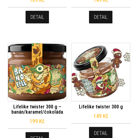
DETAIL
DETAIL
Lifelike twister 300 g –
Lifelike twister 300 g
banán/karamel/čokoláda
149
Kč
199
Kč
DETAIL