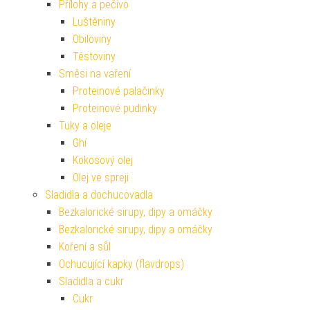
Přílohy a pečivo
Luštěniny
Obiloviny
Těstoviny
Směsi na vaření
Proteinové palačinky
Proteinové pudinky
Tuky a oleje
Ghí
Kokosový olej
Olej ve spreji
Sladidla a dochucovadla
Bezkalorické sirupy, dipy a omáčky
Bezkalorické sirupy, dipy a omáčky
Koření a sůl
Ochucující kapky (flavdrops)
Sladidla a cukr
Cukr