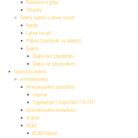
Rukavice a gripy
Trhačky
Šejkry, barely a lahve na pití
Barely
Lahve na pití
Pillbox (zásobník na tablety)
Šejkry
Šejkry bez zásobníku
Šejkry se zásobníkem
Sportovní výživa
Aminokyseliny
Aminokyseliny jednotlivé
Taurine
Tryptophan (Tryptofan) / 5-HTP
Aminokyseliny komplexní
Arginin
BCAA
BCAA kapsle