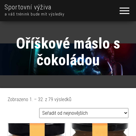
Sportovní výživa
a váš trénink bude mít výsledky
Oříškové máslo s
čokoládou
Seřazeno od nejnovějších
Zobrazeno 1. – 32. z 79 výsledků