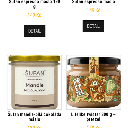
Šufan espresso máslo 190
Šufan espresso máslo
g
149
Kč
149
Kč
DETAIL
DETAIL
Šufan mandle-bílá čokoláda
Lifelike twister 300 g –
máslo
pretzel
189
Kč
149
Kč