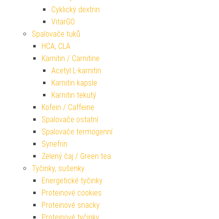
Cyklický dextrin
VitarGO
Spalovače tuků
HCA, CLA
Karnitin / Carnitine
Acetyl L-karnitin
Karnitin kapsle
Karnitin tekutý
Kofein / Caffeine
Spalovače ostatní
Spalovače termogenní
Synefrin
Zelený čaj / Green tea
Tyčinky, sušenky
Energetické tyčinky
Proteinové cookies
Proteinové snacky
Proteinové tyčinky