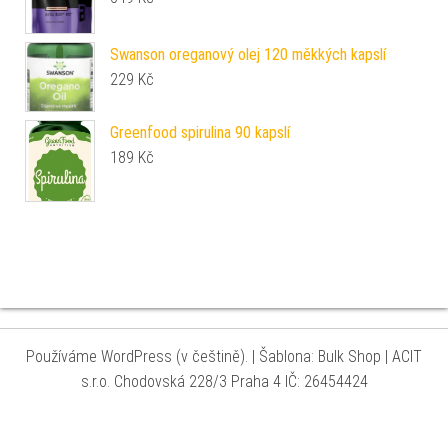
Swanson oreganový olej 120 měkkých kapslí
229
Kč
Greenfood spirulina 90 kapslí
189
Kč
Používáme WordPress (v češtině).
|
Šablona: Bulk Shop
| ACIT
s.r.o. Chodovská 228/3 Praha 4 IČ: 26454424