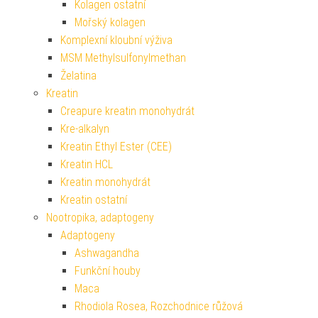
Kolagen ostatní
Mořský kolagen
Komplexní kloubní výživa
MSM Methylsulfonylmethan
Želatina
Kreatin
Creapure kreatin monohydrát
Kre-alkalyn
Kreatin Ethyl Ester (CEE)
Kreatin HCL
Kreatin monohydrát
Kreatin ostatní
Nootropika, adaptogeny
Adaptogeny
Ashwagandha
Funkční houby
Maca
Rhodiola Rosea, Rozchodnice růžová