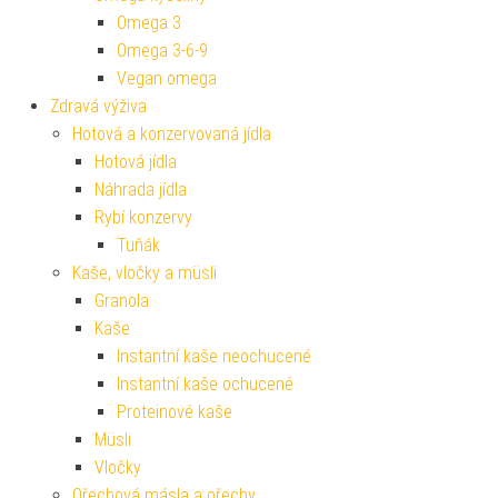
Omega 3
Omega 3-6-9
Vegan omega
Zdravá výživa
Hotová a konzervovaná jídla
Hotová jídla
Náhrada jídla
Rybí konzervy
Tuňák
Kaše, vločky a müsli
Granola
Kaše
Instantní kaše neochucené
Instantní kaše ochucené
Proteinové kaše
Müsli
Vločky
Ořechová másla a ořechy