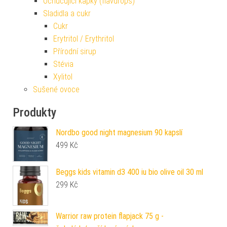
Ochucující kapky (flavdrops)
Sladidla a cukr
Cukr
Erytritol / Erythritol
Přírodní sirup
Stévia
Xylitol
Sušené ovoce
Produkty
Nordbo good night magnesium 90 kapslí
499
Kč
Beggs kids vitamin d3 400 iu bio olive oil 30 ml
299
Kč
Warrior raw protein flapjack 75 g -