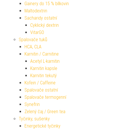
Gainery do 15 % bílkovin
Maltodextrin
Sacharidy ostatní
Cyklický dextrin
VitarGO
Spalovače tuků
HCA, CLA
Karnitin / Carnitine
Acetyl L-karnitin
Karnitin kapsle
Karnitin tekutý
Kofein / Caffeine
Spalovače ostatní
Spalovače termogenní
Synefrin
Zelený čaj / Green tea
Tyčinky, sušenky
Energetické tyčinky