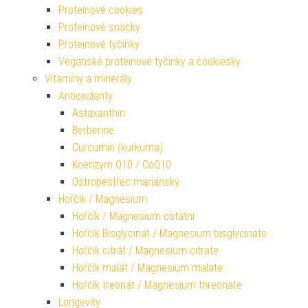
Proteinové cookies
Proteinové snacky
Proteinové tyčinky
Veganské proteinové tyčinky a cookiesky
Vitamíny a minerály
Antioxidanty
Astaxanthin
Berberine
Curcumin (kurkuma)
Koenzym Q10 / CoQ10
Ostropestřec mariánský
Hořčík / Magnesium
Hořčík / Magnesium ostatní
Hořčík Bisglycinát / Magnesium bisglycinate
Hořčík citrát / Magnesium citrate
Hořčík malát / Magnesium malate
Hořčík treonát / Magnesium threonate
Longevity