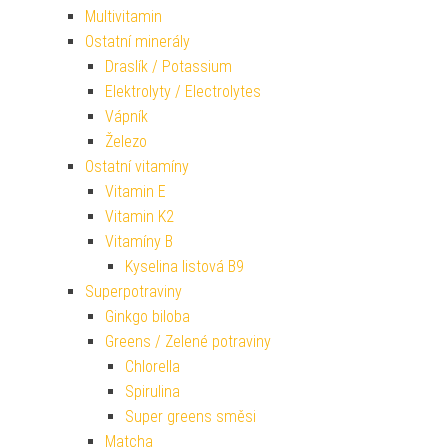
Multivitamin
Ostatní minerály
Draslík / Potassium
Elektrolyty / Electrolytes
Vápník
Železo
Ostatní vitamíny
Vitamin E
Vitamin K2
Vitamíny B
Kyselina listová B9
Superpotraviny
Ginkgo biloba
Greens / Zelené potraviny
Chlorella
Spirulina
Super greens směsi
Matcha