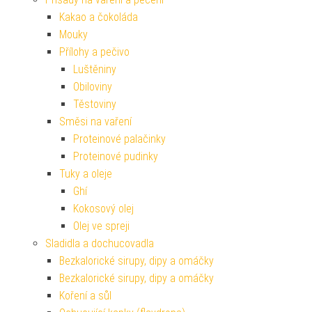
Kakao a čokoláda
Mouky
Přílohy a pečivo
Luštěniny
Obiloviny
Těstoviny
Směsi na vaření
Proteinové palačinky
Proteinové pudinky
Tuky a oleje
Ghí
Kokosový olej
Olej ve spreji
Sladidla a dochucovadla
Bezkalorické sirupy, dipy a omáčky
Bezkalorické sirupy, dipy a omáčky
Koření a sůl