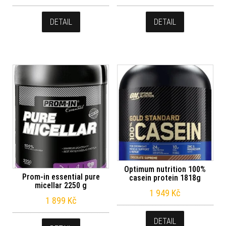
DETAIL
DETAIL
Optimum nutrition 100%
Prom-in essential pure
casein protein 1818g
micellar 2250 g
1 949
Kč
1 899
Kč
DETAIL