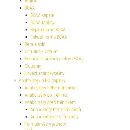
Arginin
BCAA
BCAA kapsle
BCAA tablety
Sypká forma BCAA
Tekutá forma BCAA
Beta alanin
Citrulline / Citrulin
Esenciální aminokyseliny (EAA)
Glutamin
Hovězí aminokyseliny
Anabolizéry a NO doplňky
Anabolizéry během tréninku
Anabolizéry po tréninku
Anabolizéry před tréninkem
Anabolizéry bez stimulantů
Anabolizéry se stimulanty
Formule vše v jednom