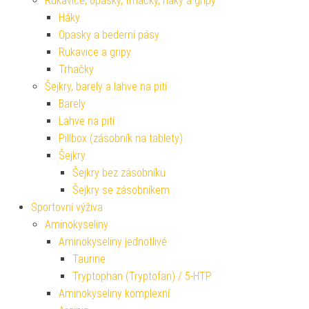
Rukavice, opasky, trhačky, háky a gripy
Háky
Opasky a bederní pásy
Rukavice a gripy
Trhačky
Šejkry, barely a lahve na pití
Barely
Lahve na pití
Pillbox (zásobník na tablety)
Šejkry
Šejkry bez zásobníku
Šejkry se zásobníkem
Sportovní výživa
Aminokyseliny
Aminokyseliny jednotlivé
Taurine
Tryptophan (Tryptofan) / 5-HTP
Aminokyseliny komplexní