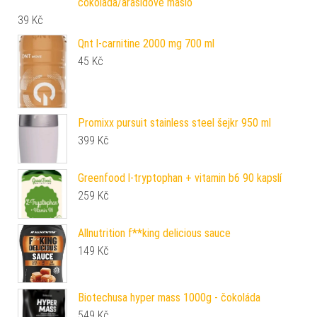
čokoláda/arašídové máslo
39
Kč
Qnt l-carnitine 2000 mg 700 ml
45
Kč
Promixx pursuit stainless steel šejkr 950 ml
399
Kč
Greenfood l-tryptophan + vitamin b6 90 kapslí
259
Kč
Allnutrition f**king delicious sauce
149
Kč
Biotechusa hyper mass 1000g - čokoláda
549
Kč