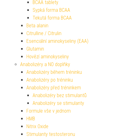
BCAA tablety
Sypká forma BCAA
Tekutá forma BCAA
Beta alanin
Citrulline / Citrulin
Esenciální aminokyseliny (EAA)
Glutamin
Hovězí aminokyseliny
Anabolizéry a NO doplňky
Anabolizéry během tréninku
Anabolizéry po tréninku
Anabolizéry před tréninkem
Anabolizéry bez stimulantů
Anabolizéry se stimulanty
Formule vše v jednom
HMB
Nitrix Oxide
Stimulanty testosteronu