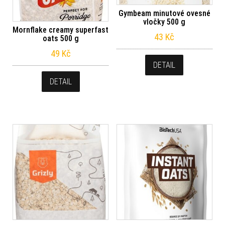
Gymbeam minutové ovesné
vločky 500 g
Mornflake creamy superfast
43
Kč
oats 500 g
49
Kč
DETAIL
DETAIL