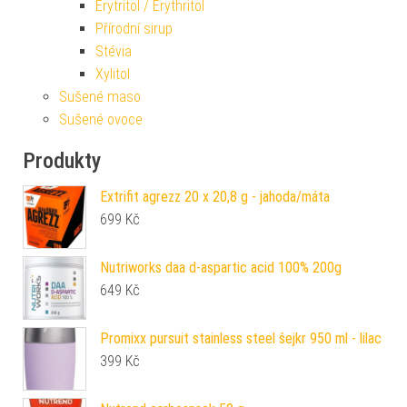
Erytritol / Erythritol
Přírodní sirup
Stévia
Xylitol
Sušené maso
Sušené ovoce
Produkty
Extrifit agrezz 20 x 20,8 g - jahoda/máta
699
Kč
Nutriworks daa d-aspartic acid 100% 200g
649
Kč
Promixx pursuit stainless steel šejkr 950 ml - lilac
399
Kč