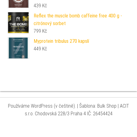
439
Kč
Reflex the muscle bomb caffeine free 400 g -
citrónový sorbet
799
Kč
Myprotein tribulus 270 kapslí
449
Kč
Používáme WordPress (v češtině).
|
Šablona: Bulk Shop
| ACIT
s.r.o. Chodovská 228/3 Praha 4 IČ: 26454424