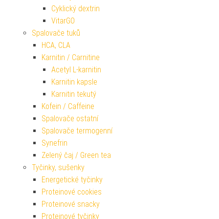
Cyklický dextrin
VitarGO
Spalovače tuků
HCA, CLA
Karnitin / Carnitine
Acetyl L-karnitin
Karnitin kapsle
Karnitin tekutý
Kofein / Caffeine
Spalovače ostatní
Spalovače termogenní
Synefrin
Zelený čaj / Green tea
Tyčinky, sušenky
Energetické tyčinky
Proteinové cookies
Proteinové snacky
Proteinové tyčinky