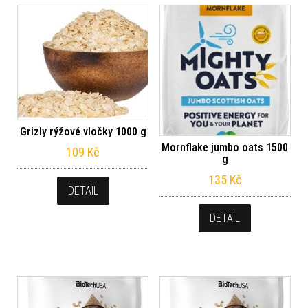
Grizly rýžové vločky 1000 g
Mornflake jumbo oats 1500
109
Kč
g
135
Kč
DETAIL
DETAIL