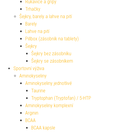
Rukavice a gripy
Trhačky
Šejkry, barely a lahve na pití
Barely
Lahve na pití
Pillbox (zásobník na tablety)
Šejkry
Šejkry bez zásobníku
Šejkry se zásobníkem
Sportovní výživa
Aminokyseliny
Aminokyseliny jednotlivé
Taurine
Tryptophan (Tryptofan) / 5-HTP
Aminokyseliny komplexní
Arginin
BCAA
BCAA kapsle