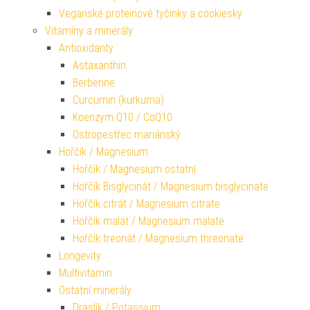
Veganské proteinové tyčinky a cookiesky
Vitamíny a minerály
Antioxidanty
Astaxanthin
Berberine
Curcumin (kurkuma)
Koenzym Q10 / CoQ10
Ostropestřec mariánský
Hořčík / Magnesium
Hořčík / Magnesium ostatní
Hořčík Bisglycinát / Magnesium bisglycinate
Hořčík citrát / Magnesium citrate
Hořčík malát / Magnesium malate
Hořčík treonát / Magnesium threonate
Longevity
Multivitamin
Ostatní minerály
Draslík / Potassium