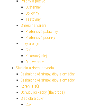
Přílohy a pečivo
Luštěniny
Obiloviny
Těstoviny
Směsi na vaření
Proteinové palačinky
Proteinové pudinky
Tuky a oleje
Ghí
Kokosový olej
Olej ve spreji
Sladidla a dochucovadla
Bezkalorické sirupy, dipy a omáčky
Bezkalorické sirupy, dipy a omáčky
Koření a sůl
Ochucující kapky (flavdrops)
Sladidla a cukr
Cukr