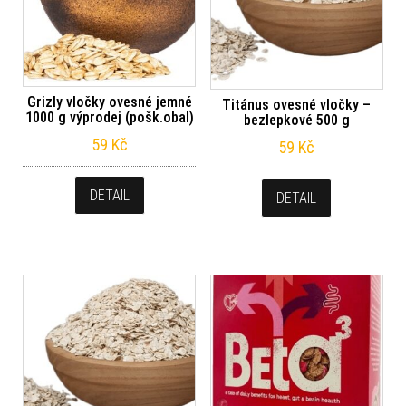
Grizly vločky ovesné jemné
Titánus ovesné vločky –
1000 g výprodej (pošk.obal)
bezlepkové 500 g
59
Kč
59
Kč
DETAIL
DETAIL