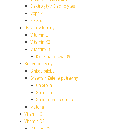
Elektrolyty / Electrolytes
Vápník
Železo
Ostatní vitamíny
Vitamin E
Vitamin K2
Vitamíny B
Kyselina listová B9
Superpotraviny
Ginkgo biloba
Greens / Zelené potraviny
Chlorella
Spirulina
Super greens směsi
Matcha
Vitamin C
Vitamin D3
Vitamin D3