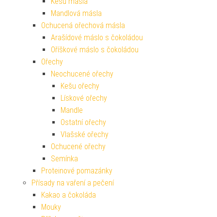
Kešu másla
Mandlová másla
Ochucená ořechová másla
Arašídové máslo s čokoládou
Oříškové máslo s čokoládou
Ořechy
Neochucené ořechy
Kešu ořechy
Lískové ořechy
Mandle
Ostatní ořechy
Vlašské ořechy
Ochucené ořechy
Semínka
Proteinové pomazánky
Přísady na vaření a pečení
Kakao a čokoláda
Mouky