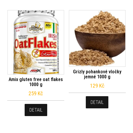
Grizly pohankové vločky
jemné 1000 g
Amix gluten free oat flakes
1000 g
129
Kč
259
Kč
DETAIL
DETAIL