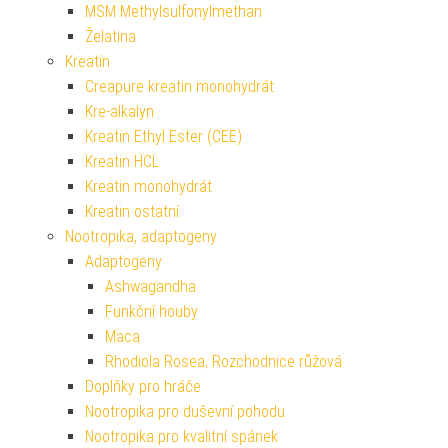
MSM Methylsulfonylmethan
Želatina
Kreatin
Creapure kreatin monohydrát
Kre-alkalyn
Kreatin Ethyl Ester (CEE)
Kreatin HCL
Kreatin monohydrát
Kreatin ostatní
Nootropika, adaptogeny
Adaptogeny
Ashwagandha
Funkční houby
Maca
Rhodiola Rosea, Rozchodnice růžová
Doplňky pro hráče
Nootropika pro duševní pohodu
Nootropika pro kvalitní spánek