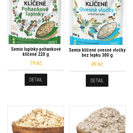
Semix lupínky pohankové
Semix klíčené ovesné vločky
klíčené 220 g
bez lepku 300 g
79
Kč
49
Kč
DETAIL
DETAIL