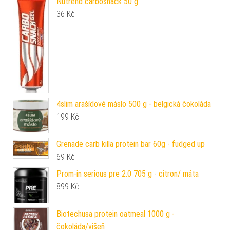
Nutrend carbosnack 50 g
36
Kč
4slim arašídové máslo 500 g - belgická čokoláda
199
Kč
Grenade carb killa protein bar 60g - fudged up
69
Kč
Prom-in serious pre 2.0 705 g - citron/ máta
899
Kč
Biotechusa protein oatmeal 1000 g -
čokoláda/višeň