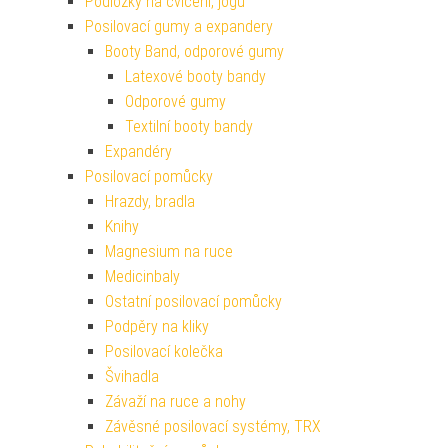
Podložky na cvičení, jógu
Posilovací gumy a expandery
Booty Band, odporové gumy
Latexové booty bandy
Odporové gumy
Textilní booty bandy
Expandéry
Posilovací pomůcky
Hrazdy, bradla
Knihy
Magnesium na ruce
Medicinbaly
Ostatní posilovací pomůcky
Podpěry na kliky
Posilovací kolečka
Švihadla
Závaží na ruce a nohy
Závěsné posilovací systémy, TRX