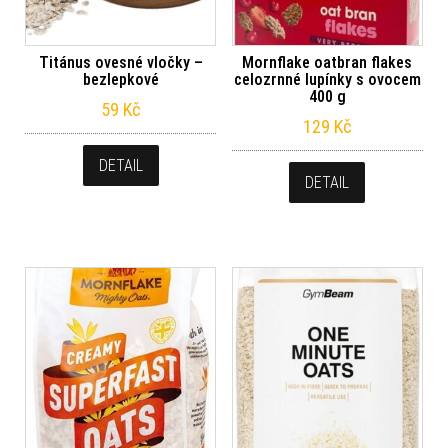
Titánus ovesné vločky –
Mornflake oatbran flakes
bezlepkové
celozrnné lupínky s ovocem
400 g
59
Kč
129
Kč
DETAIL
DETAIL