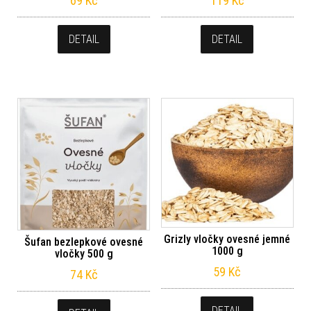
69
Kč
119
Kč
DETAIL
DETAIL
Grizly vločky ovesné jemné
Šufan bezlepkové ovesné
1000 g
vločky 500 g
59
Kč
74
Kč
DETAIL