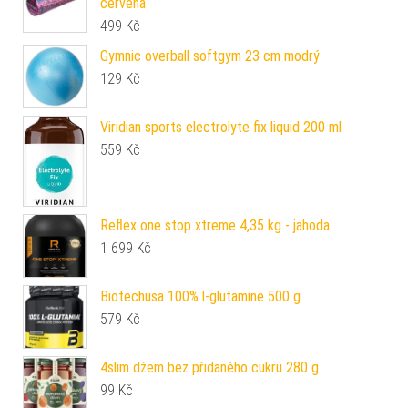
červená
499
Kč
Gymnic overball softgym 23 cm modrý
129
Kč
Viridian sports electrolyte fix liquid 200 ml
559
Kč
Reflex one stop xtreme 4,35 kg - jahoda
1 699
Kč
Biotechusa 100% l-glutamine 500 g
579
Kč
4slim džem bez přidaného cukru 280 g
99
Kč