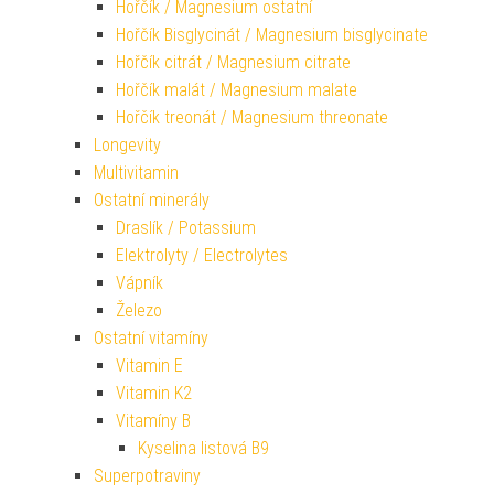
Hořčík / Magnesium ostatní
Hořčík Bisglycinát / Magnesium bisglycinate
Hořčík citrát / Magnesium citrate
Hořčík malát / Magnesium malate
Hořčík treonát / Magnesium threonate
Longevity
Multivitamin
Ostatní minerály
Draslík / Potassium
Elektrolyty / Electrolytes
Vápník
Železo
Ostatní vitamíny
Vitamin E
Vitamin K2
Vitamíny B
Kyselina listová B9
Superpotraviny