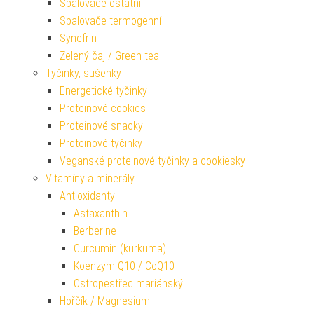
Spalovače ostatní
Spalovače termogenní
Synefrin
Zelený čaj / Green tea
Tyčinky, sušenky
Energetické tyčinky
Proteinové cookies
Proteinové snacky
Proteinové tyčinky
Veganské proteinové tyčinky a cookiesky
Vitamíny a minerály
Antioxidanty
Astaxanthin
Berberine
Curcumin (kurkuma)
Koenzym Q10 / CoQ10
Ostropestřec mariánský
Hořčík / Magnesium