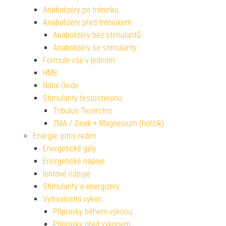
Anabolizéry po tréninku
Anabolizéry před tréninkem
Anabolizéry bez stimulantů
Anabolizéry se stimulanty
Formule vše v jednom
HMB
Nitrix Oxide
Stimulanty testosteronu
Tribulus Terrestris
ZMA / Zinek + Magnesium (hořčík)
Energie, pitný režim
Energetické gely
Energetické nápoje
Iontové nápoje
Stimulanty a energizéry
Vytrvalostní výkon
Přípravky během výkonu
Přípravky před výkonem