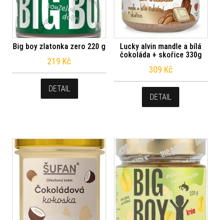
Big boy zlatonka zero 220 g
Lucky alvin mandle a bílá
čokoláda + skořice 330g
219
Kč
309
Kč
DETAIL
DETAIL