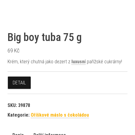
Big boy tuba 75 g
69
Kč
Krém, který chutná jako dezert z
luxusní
pařížské cukrárny!
DETAIL
SKU:
39878
Kategorie:
Oříškové máslo s čokoládou