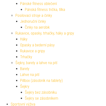
Pánské fitness oblečení
Pánská fitness trička, tílka
Posilovací stroje a činky
Jednoruční činky
Činky na aerobik
Rukavice, opasky, trhačky, háky a gripy
Háky
Opasky a bederní pásy
Rukavice a gripy
Trhačky
Šejkry, barely a lahve na pití
Barely
Lahve na pití
Pillbox (zásobník na tablety)
Šejkry
Šejkry bez zásobníku
Šejkry se zásobníkem
Sportovní výživa