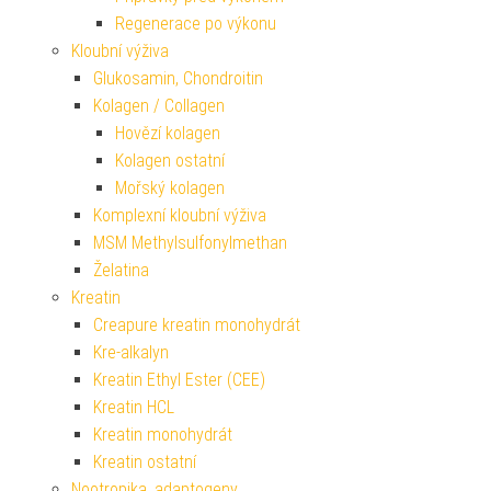
Regenerace po výkonu
Kloubní výživa
Glukosamin, Chondroitin
Kolagen / Collagen
Hovězí kolagen
Kolagen ostatní
Mořský kolagen
Komplexní kloubní výživa
MSM Methylsulfonylmethan
Želatina
Kreatin
Creapure kreatin monohydrát
Kre-alkalyn
Kreatin Ethyl Ester (CEE)
Kreatin HCL
Kreatin monohydrát
Kreatin ostatní
Nootropika, adaptogeny