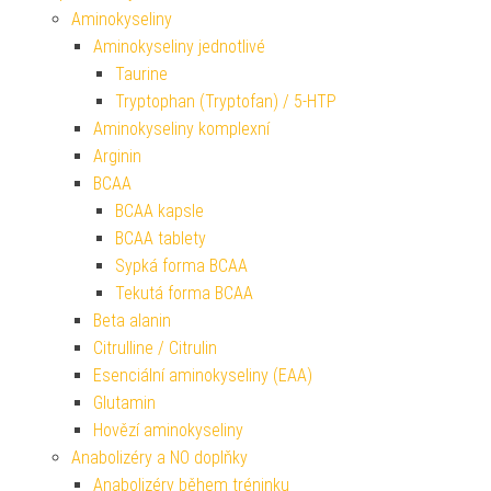
Aminokyseliny
Aminokyseliny jednotlivé
Taurine
Tryptophan (Tryptofan) / 5-HTP
Aminokyseliny komplexní
Arginin
BCAA
BCAA kapsle
BCAA tablety
Sypká forma BCAA
Tekutá forma BCAA
Beta alanin
Citrulline / Citrulin
Esenciální aminokyseliny (EAA)
Glutamin
Hovězí aminokyseliny
Anabolizéry a NO doplňky
Anabolizéry během tréninku