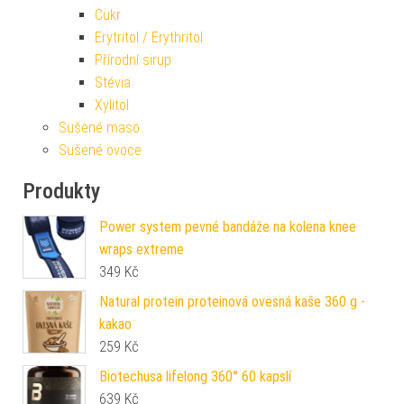
Cukr
Erytritol / Erythritol
Přírodní sirup
Stévia
Xylitol
Sušené maso
Sušené ovoce
Produkty
Power system pevné bandáže na kolena knee
wraps extreme
349
Kč
Natural protein proteinová ovesná kaše 360 g -
kakao
259
Kč
Biotechusa lifelong 360° 60 kapslí
639
Kč