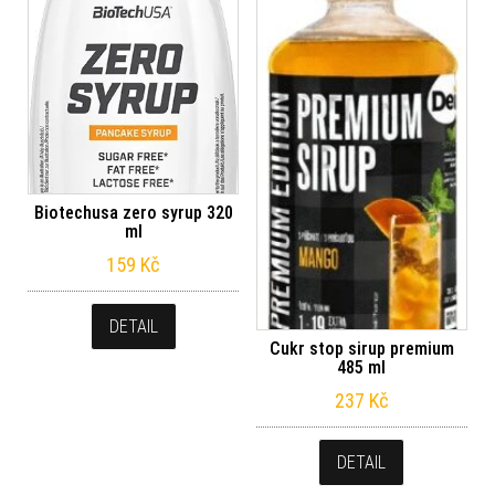
Biotechusa zero syrup 320
ml
159
Kč
DETAIL
Cukr stop sirup premium
485 ml
237
Kč
DETAIL