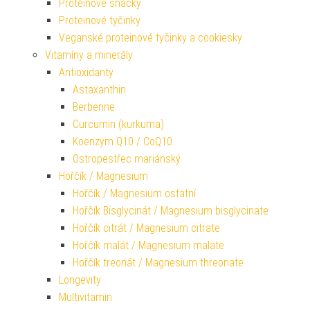
Proteinové snacky
Proteinové tyčinky
Veganské proteinové tyčinky a cookiesky
Vitamíny a minerály
Antioxidanty
Astaxanthin
Berberine
Curcumin (kurkuma)
Koenzym Q10 / CoQ10
Ostropestřec mariánský
Hořčík / Magnesium
Hořčík / Magnesium ostatní
Hořčík Bisglycinát / Magnesium bisglycinate
Hořčík citrát / Magnesium citrate
Hořčík malát / Magnesium malate
Hořčík treonát / Magnesium threonate
Longevity
Multivitamin