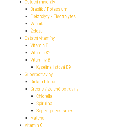
Ostatní minerály
Draslík / Potassium
Elektrolyty / Electrolytes
Vápník
Železo
Ostatní vitamíny
Vitamin E
Vitamin K2
Vitamíny B
Kyselina listová B9
Superpotraviny
Ginkgo biloba
Greens / Zelené potraviny
Chlorella
Spirulina
Super greens směsi
Matcha
Vitamin C