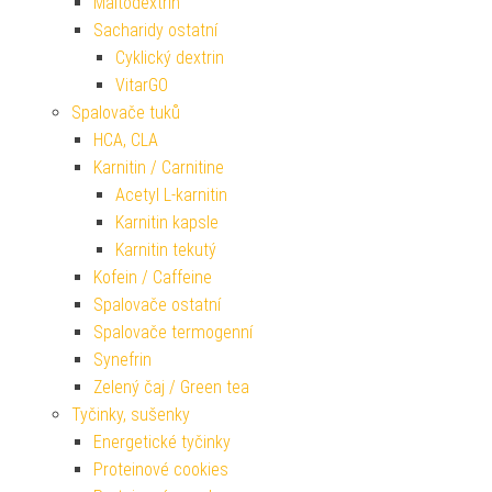
Maltodextrin
Sacharidy ostatní
Cyklický dextrin
VitarGO
Spalovače tuků
HCA, CLA
Karnitin / Carnitine
Acetyl L-karnitin
Karnitin kapsle
Karnitin tekutý
Kofein / Caffeine
Spalovače ostatní
Spalovače termogenní
Synefrin
Zelený čaj / Green tea
Tyčinky, sušenky
Energetické tyčinky
Proteinové cookies