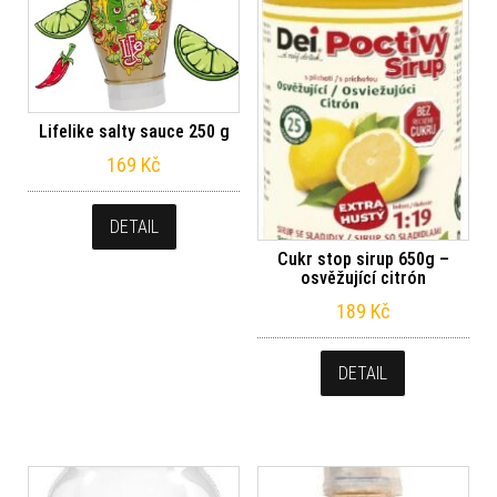
Lifelike salty sauce 250 g
169
Kč
DETAIL
Cukr stop sirup 650g –
osvěžující citrón
189
Kč
DETAIL