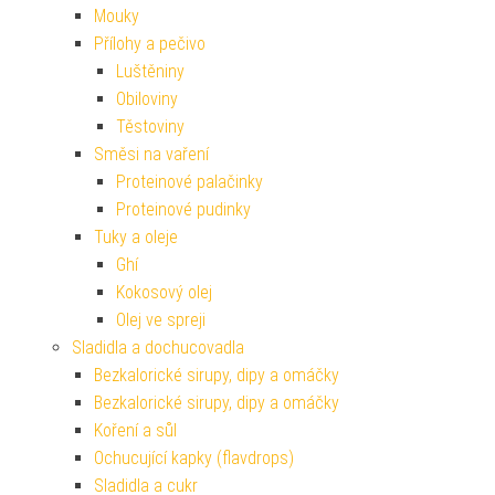
Mouky
Přílohy a pečivo
Luštěniny
Obiloviny
Těstoviny
Směsi na vaření
Proteinové palačinky
Proteinové pudinky
Tuky a oleje
Ghí
Kokosový olej
Olej ve spreji
Sladidla a dochucovadla
Bezkalorické sirupy, dipy a omáčky
Bezkalorické sirupy, dipy a omáčky
Koření a sůl
Ochucující kapky (flavdrops)
Sladidla a cukr