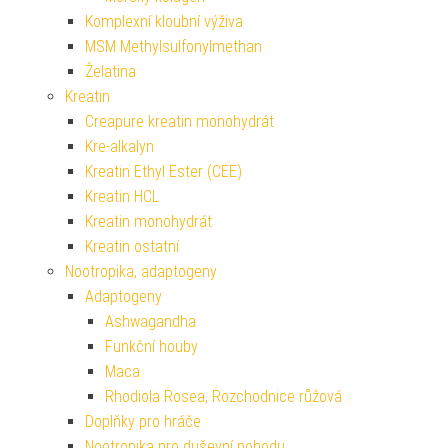
Komplexní kloubní výživa
MSM Methylsulfonylmethan
Želatina
Kreatin
Creapure kreatin monohydrát
Kre-alkalyn
Kreatin Ethyl Ester (CEE)
Kreatin HCL
Kreatin monohydrát
Kreatin ostatní
Nootropika, adaptogeny
Adaptogeny
Ashwagandha
Funkční houby
Maca
Rhodiola Rosea, Rozchodnice růžová
Doplňky pro hráče
Nootropika pro duševní pohodu