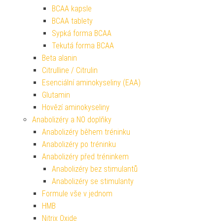
BCAA kapsle
BCAA tablety
Sypká forma BCAA
Tekutá forma BCAA
Beta alanin
Citrulline / Citrulin
Esenciální aminokyseliny (EAA)
Glutamin
Hovězí aminokyseliny
Anabolizéry a NO doplňky
Anabolizéry během tréninku
Anabolizéry po tréninku
Anabolizéry před tréninkem
Anabolizéry bez stimulantů
Anabolizéry se stimulanty
Formule vše v jednom
HMB
Nitrix Oxide