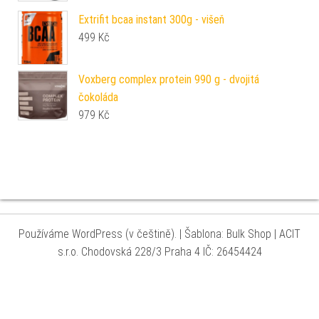
Extrifit bcaa instant 300g - višeň
499
Kč
Voxberg complex protein 990 g - dvojitá
čokoláda
979
Kč
Používáme WordPress (v češtině).
|
Šablona: Bulk Shop
| ACIT
s.r.o. Chodovská 228/3 Praha 4 IČ: 26454424