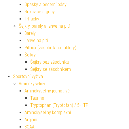
Opasky a bederní pásy
Rukavice a gripy
Trhačky
Šejkry, barely a lahve na pití
Barely
Lahve na pití
Pillbox (zásobník na tablety)
Šejkry
Šejkry bez zásobníku
Šejkry se zásobníkem
Sportovní výživa
Aminokyseliny
Aminokyseliny jednotlivé
Taurine
Tryptophan (Tryptofan) / 5-HTP
Aminokyseliny komplexní
Arginin
BCAA