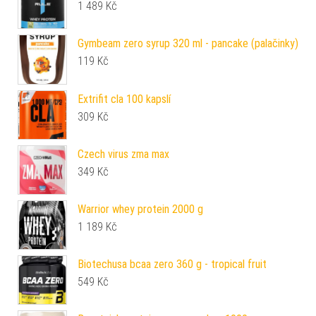
1 489
Kč
Gymbeam zero syrup 320 ml - pancake (palačinky)
119
Kč
Extrifit cla 100 kapslí
309
Kč
Czech virus zma max
349
Kč
Warrior whey protein 2000 g
1 189
Kč
Biotechusa bcaa zero 360 g - tropical fruit
549
Kč