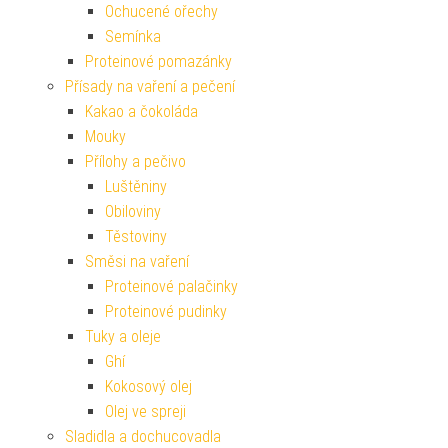
Ochucené ořechy
Semínka
Proteinové pomazánky
Přísady na vaření a pečení
Kakao a čokoláda
Mouky
Přílohy a pečivo
Luštěniny
Obiloviny
Těstoviny
Směsi na vaření
Proteinové palačinky
Proteinové pudinky
Tuky a oleje
Ghí
Kokosový olej
Olej ve spreji
Sladidla a dochucovadla