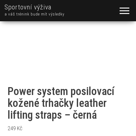
Sportovní výživa
a váš trénink bude mít výsledky
Power system posilovací
kožené trhačky leather
lifting straps – černá
249
Kč