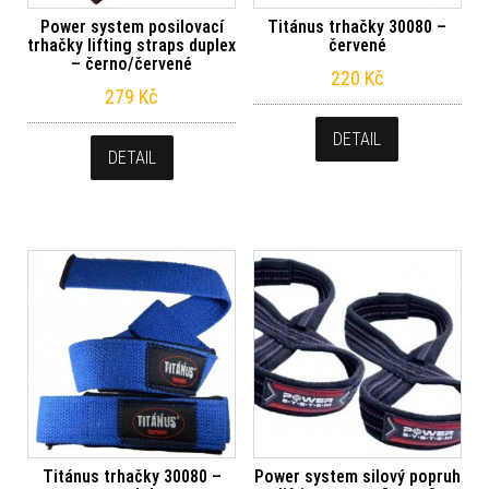
Power system posilovací
Titánus trhačky 30080 –
trhačky lifting straps duplex
červené
– černo/červené
220
Kč
279
Kč
DETAIL
DETAIL
Titánus trhačky 30080 –
Power system silový popruh