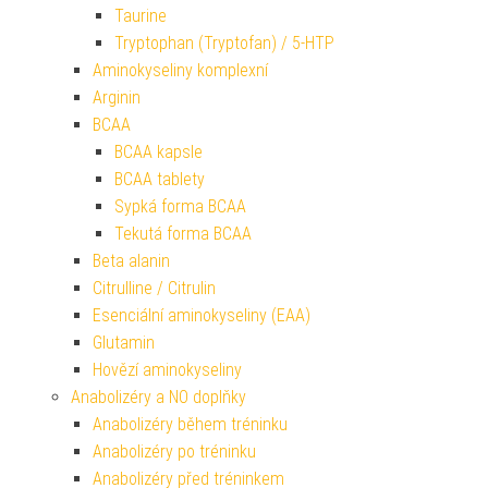
Taurine
Tryptophan (Tryptofan) / 5-HTP
Aminokyseliny komplexní
Arginin
BCAA
BCAA kapsle
BCAA tablety
Sypká forma BCAA
Tekutá forma BCAA
Beta alanin
Citrulline / Citrulin
Esenciální aminokyseliny (EAA)
Glutamin
Hovězí aminokyseliny
Anabolizéry a NO doplňky
Anabolizéry během tréninku
Anabolizéry po tréninku
Anabolizéry před tréninkem