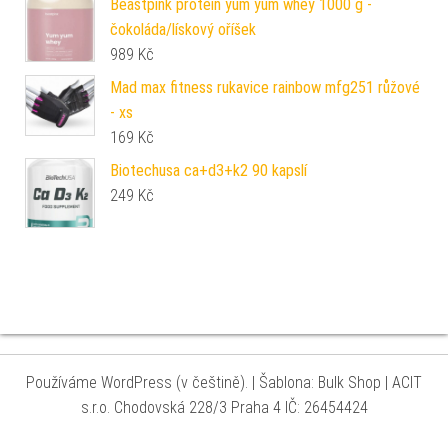
Beastpink protein yum yum whey 1000 g -
čokoláda/lískový oříšek
989
Kč
Mad max fitness rukavice rainbow mfg251 růžové
- xs
169
Kč
Biotechusa ca+d3+k2 90 kapslí
249
Kč
Používáme WordPress (v češtině).
|
Šablona: Bulk Shop
| ACIT
s.r.o. Chodovská 228/3 Praha 4 IČ: 26454424