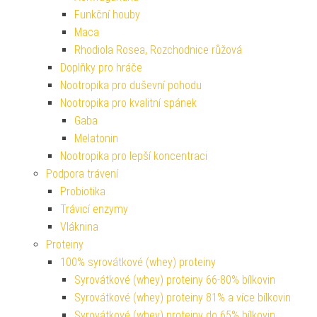
Funkční houby
Maca
Rhodiola Rosea, Rozchodnice růžová
Doplňky pro hráče
Nootropika pro duševní pohodu
Nootropika pro kvalitní spánek
Gaba
Melatonin
Nootropika pro lepší koncentraci
Podpora trávení
Probiotika
Trávicí enzymy
Vláknina
Proteiny
100% syrovátkové (whey) proteiny
Syrovátkové (whey) proteiny 66-80% bílkovin
Syrovátkové (whey) proteiny 81% a více bílkovin
Syrovátkové (whey) proteiny do 65% bílkovin