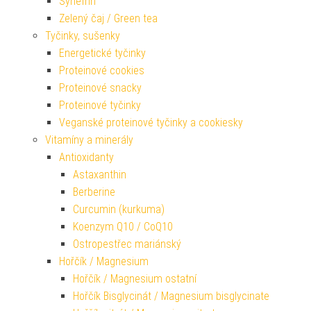
Synefrin
Zelený čaj / Green tea
Tyčinky, sušenky
Energetické tyčinky
Proteinové cookies
Proteinové snacky
Proteinové tyčinky
Veganské proteinové tyčinky a cookiesky
Vitamíny a minerály
Antioxidanty
Astaxanthin
Berberine
Curcumin (kurkuma)
Koenzym Q10 / CoQ10
Ostropestřec mariánský
Hořčík / Magnesium
Hořčík / Magnesium ostatní
Hořčík Bisglycinát / Magnesium bisglycinate