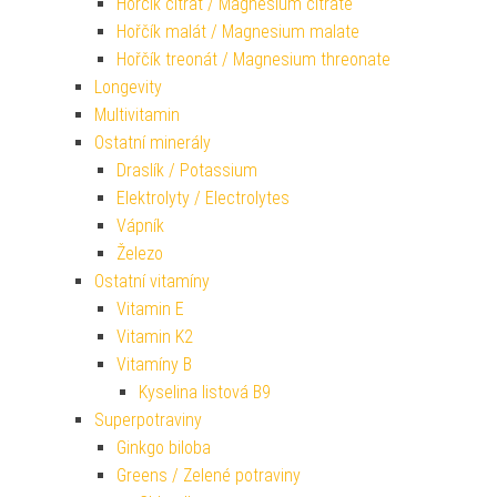
Hořčík citrát / Magnesium citrate
Hořčík malát / Magnesium malate
Hořčík treonát / Magnesium threonate
Longevity
Multivitamin
Ostatní minerály
Draslík / Potassium
Elektrolyty / Electrolytes
Vápník
Železo
Ostatní vitamíny
Vitamin E
Vitamin K2
Vitamíny B
Kyselina listová B9
Superpotraviny
Ginkgo biloba
Greens / Zelené potraviny