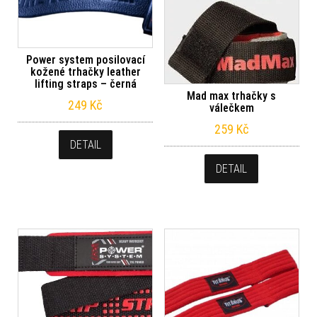
Power system posilovací
kožené trhačky leather
lifting straps – černá
Mad max trhačky s
249
Kč
válečkem
259
Kč
DETAIL
DETAIL