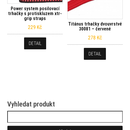
Power system posilovací
trhačky s protiskluzem xtr-
grip straps
Titánus trhačky dvouvrstvé
229
Kč
30081 – červené
278
Kč
DETAIL
DETAIL
Vyhledat produkt
Vyhledávání