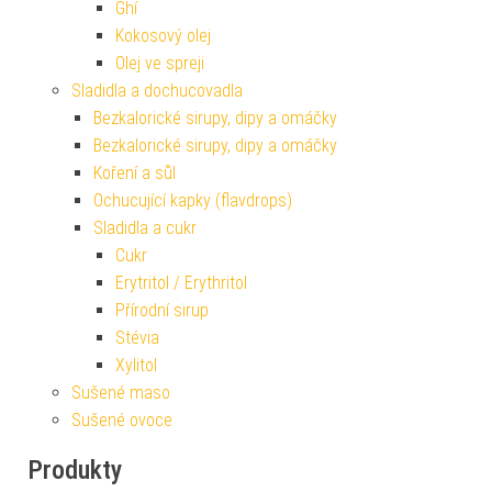
Ghí
Kokosový olej
Olej ve spreji
Sladidla a dochucovadla
Bezkalorické sirupy, dipy a omáčky
Bezkalorické sirupy, dipy a omáčky
Koření a sůl
Ochucující kapky (flavdrops)
Sladidla a cukr
Cukr
Erytritol / Erythritol
Přírodní sirup
Stévia
Xylitol
Sušené maso
Sušené ovoce
Produkty