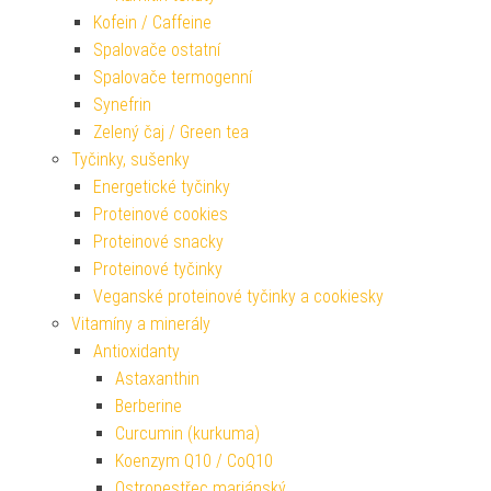
Kofein / Caffeine
Spalovače ostatní
Spalovače termogenní
Synefrin
Zelený čaj / Green tea
Tyčinky, sušenky
Energetické tyčinky
Proteinové cookies
Proteinové snacky
Proteinové tyčinky
Veganské proteinové tyčinky a cookiesky
Vitamíny a minerály
Antioxidanty
Astaxanthin
Berberine
Curcumin (kurkuma)
Koenzym Q10 / CoQ10
Ostropestřec mariánský