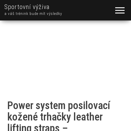
Sportovní výživa
a váš trénink bude mít výsledky
Power system posilovací
kožené trhačky leather
lifting straps –