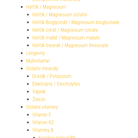
Hořčík / Magnesium
Hořčík / Magnesium ostatní
Hořčík Bisglycinát / Magnesium bisglycinate
Hořčík citrát / Magnesium citrate
Hořčík malát / Magnesium malate
Hořčík treonát / Magnesium threonate
Longevity
Multivitamin
Ostatní minerály
Draslík / Potassium
Elektrolyty / Electrolytes
Vápník
Železo
Ostatní vitamíny
Vitamin E
Vitamin K2
Vitamíny B
Kyselina listová B9