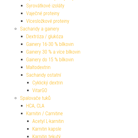
Syrovátkové izoláty
Vaječné proteiny
Vícesložkové proteiny
Sacharidy a gainery
Dextróza / glukóza
Gainery 16-30 % bílkovin
Gainery 30 % a více bílkovin
Gainery do 15 % bílkovin
Maltodextrin
Sacharidy ostatní
Cyklický dextrin
VitarGO
Spalovače tuků
HCA, CLA
Karnitin / Carnitine
Acetyl L-karnitin
Karnitin kapsle
Karnitin tekutý