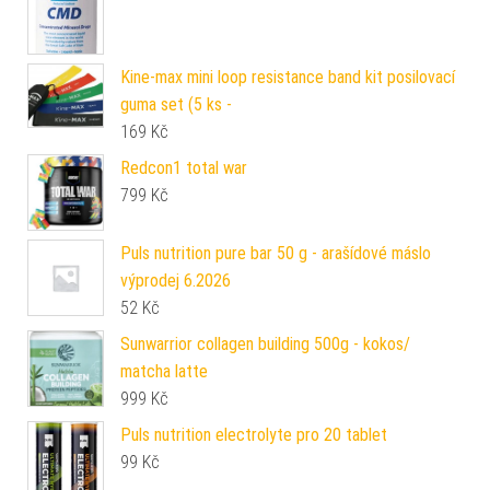
Kine-max mini loop resistance band kit posilovací
guma set (5 ks -
169
Kč
Redcon1 total war
799
Kč
Puls nutrition pure bar 50 g - arašídové máslo
výprodej 6.2026
52
Kč
Sunwarrior collagen building 500g - kokos/
matcha latte
999
Kč
Puls nutrition electrolyte pro 20 tablet
99
Kč