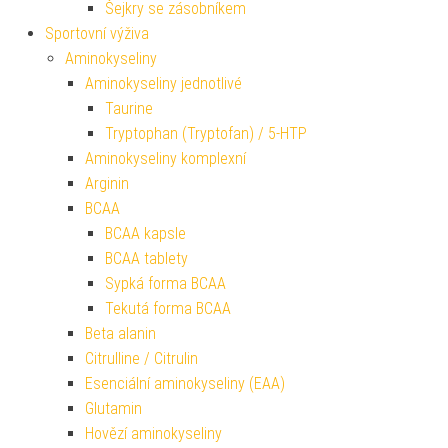
Šejkry se zásobníkem
Sportovní výživa
Aminokyseliny
Aminokyseliny jednotlivé
Taurine
Tryptophan (Tryptofan) / 5-HTP
Aminokyseliny komplexní
Arginin
BCAA
BCAA kapsle
BCAA tablety
Sypká forma BCAA
Tekutá forma BCAA
Beta alanin
Citrulline / Citrulin
Esenciální aminokyseliny (EAA)
Glutamin
Hovězí aminokyseliny