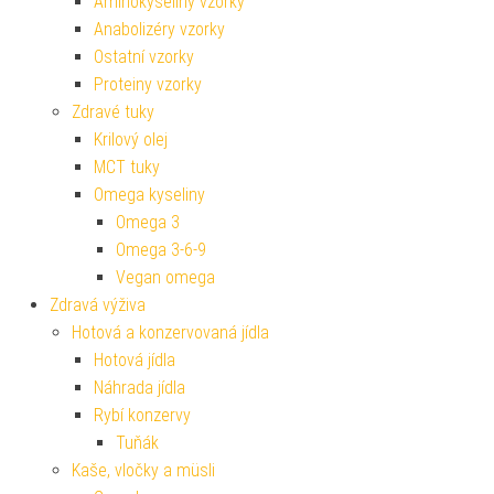
Aminokyseliny vzorky
Anabolizéry vzorky
Ostatní vzorky
Proteiny vzorky
Zdravé tuky
Krilový olej
MCT tuky
Omega kyseliny
Omega 3
Omega 3-6-9
Vegan omega
Zdravá výživa
Hotová a konzervovaná jídla
Hotová jídla
Náhrada jídla
Rybí konzervy
Tuňák
Kaše, vločky a müsli