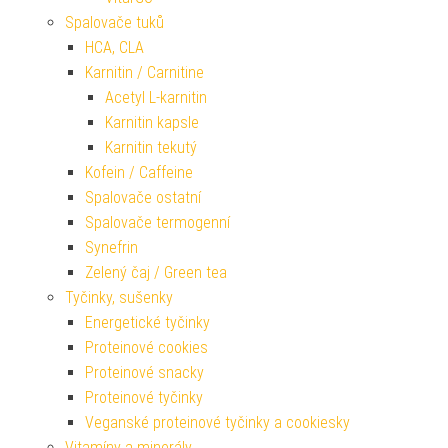
Spalovače tuků
HCA, CLA
Karnitin / Carnitine
Acetyl L-karnitin
Karnitin kapsle
Karnitin tekutý
Kofein / Caffeine
Spalovače ostatní
Spalovače termogenní
Synefrin
Zelený čaj / Green tea
Tyčinky, sušenky
Energetické tyčinky
Proteinové cookies
Proteinové snacky
Proteinové tyčinky
Veganské proteinové tyčinky a cookiesky
Vitamíny a minerály