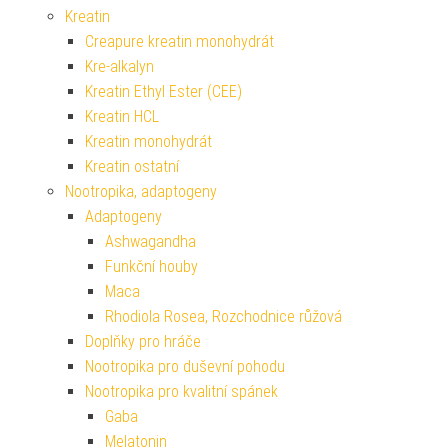
Kreatin
Creapure kreatin monohydrát
Kre-alkalyn
Kreatin Ethyl Ester (CEE)
Kreatin HCL
Kreatin monohydrát
Kreatin ostatní
Nootropika, adaptogeny
Adaptogeny
Ashwagandha
Funkční houby
Maca
Rhodiola Rosea, Rozchodnice růžová
Doplňky pro hráče
Nootropika pro duševní pohodu
Nootropika pro kvalitní spánek
Gaba
Melatonin