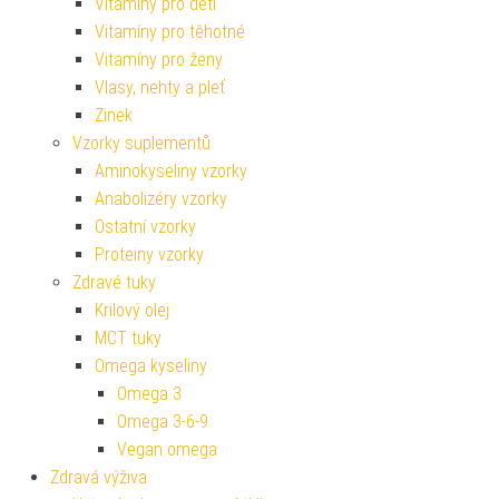
Vitamíny pro děti
Vitamíny pro těhotné
Vitamíny pro ženy
Vlasy, nehty a pleť
Zinek
Vzorky suplementů
Aminokyseliny vzorky
Anabolizéry vzorky
Ostatní vzorky
Proteiny vzorky
Zdravé tuky
Krilový olej
MCT tuky
Omega kyseliny
Omega 3
Omega 3-6-9
Vegan omega
Zdravá výživa