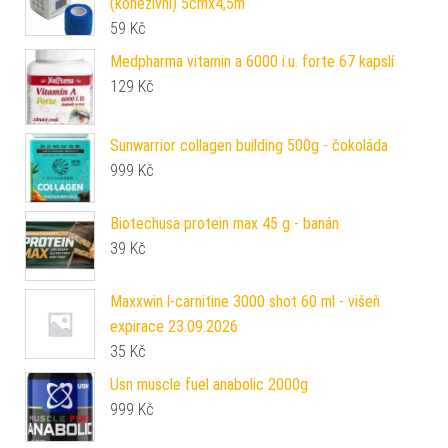
(kohezivní) 5cmx4,5m
59
Kč
Medpharma vitamin a 6000 i.u. forte 67 kapslí
129
Kč
Sunwarrior collagen building 500g - čokoláda
999
Kč
Biotechusa protein max 45 g - banán
39
Kč
Maxxwin l-carnitine 3000 shot 60 ml - višeň
expirace 23.09.2026
35
Kč
Usn muscle fuel anabolic 2000g
999
Kč