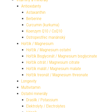
Antioxidanty
Astaxanthin
Berberine
Curcumin (kurkuma)
Koenzym Q10 / CoQ10
Ostropestřec mariánský
Hořčík / Magnesium
Hořčík / Magnesium ostatní
Hořčík Bisglycinát / Magnesium bisglycinate
Hořčík citrát / Magnesium citrate
Hořčík malát / Magnesium malate
Hořčík treonát / Magnesium threonate
Longevity
Multivitamin
Ostatní minerály
Draslík / Potassium
Elektrolyty / Electrolytes