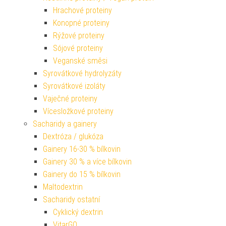
Hrachové proteiny
Konopné proteiny
Rýžové proteiny
Sójové proteiny
Veganské směsi
Syrovátkové hydrolyzáty
Syrovátkové izoláty
Vaječné proteiny
Vícesložkové proteiny
Sacharidy a gainery
Dextróza / glukóza
Gainery 16-30 % bílkovin
Gainery 30 % a více bílkovin
Gainery do 15 % bílkovin
Maltodextrin
Sacharidy ostatní
Cyklický dextrin
VitarGO