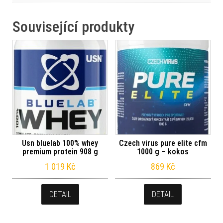
Související produkty
Usn bluelab 100% whey
Czech virus pure elite cfm
premium protein 908 g
1000 g – kokos
1 019
Kč
869
Kč
DETAIL
DETAIL