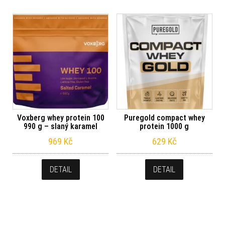
Voxberg whey protein 100
Puregold compact whey
990 g – slaný karamel
protein 1000 g
969
Kč
629
Kč
DETAIL
DETAIL