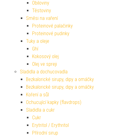
Obiloviny
Těstoviny
Směsi na vaření
Proteinové palačinky
Proteinové pudinky
Tuky a oleje
Ghí
Kokosový olej
Olej ve spreji
Sladidla a dochucovadla
Bezkalorické sirupy, dipy a omáčky
Bezkalorické sirupy, dipy a omáčky
Koření a sůl
Ochucující kapky (flavdrops)
Sladidla a cukr
Cukr
Erytritol / Erythritol
Přírodní sirup