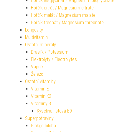
Hořčík Bisglycinát / Magnesium bisglycinate
Hořčík citrát / Magnesium citrate
Hořčík malát / Magnesium malate
Hořčík treonát / Magnesium threonate
Longevity
Multivitamin
Ostatní minerály
Draslík / Potassium
Elektrolyty / Electrolytes
Vápník
Železo
Ostatní vitamíny
Vitamin E
Vitamin K2
Vitamíny B
Kyselina listová B9
Superpotraviny
Ginkgo biloba