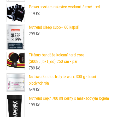
Power system rukavice workout černé - xxl
119
Kč
Nutrend sleep supp+ 60 kapslí
299
Kč
Titánus bandáže kolenní hard core
(30085_bkt_ed) 250 cm - pár
789
Kč
Nutriworks electrolyte worx 300 g - lesní
plody/citrón
649
Kč
Nutrend šejkr 700 ml černý s maskáčovým logem
199
Kč