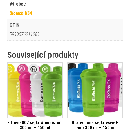
Výrobce
Biotech USA
GTIN
5999076211289
Související produkty
Fitness007 šejkr #musíšfurt
Biotechusa šejkr wave+
300 ml + 150 ml
nano 300 ml + 150 ml