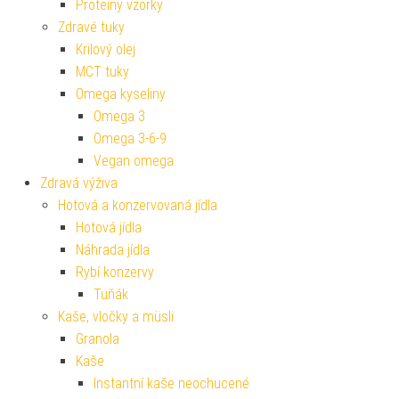
Proteiny vzorky
Zdravé tuky
Krilový olej
MCT tuky
Omega kyseliny
Omega 3
Omega 3-6-9
Vegan omega
Zdravá výživa
Hotová a konzervovaná jídla
Hotová jídla
Náhrada jídla
Rybí konzervy
Tuňák
Kaše, vločky a müsli
Granola
Kaše
Instantní kaše neochucené