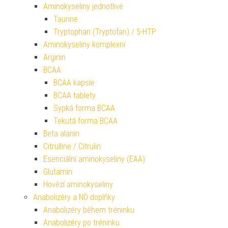
Aminokyseliny jednotlivé
Taurine
Tryptophan (Tryptofan) / 5-HTP
Aminokyseliny komplexní
Arginin
BCAA
BCAA kapsle
BCAA tablety
Sypká forma BCAA
Tekutá forma BCAA
Beta alanin
Citrulline / Citrulin
Esenciální aminokyseliny (EAA)
Glutamin
Hovězí aminokyseliny
Anabolizéry a NO doplňky
Anabolizéry během tréninku
Anabolizéry po tréninku