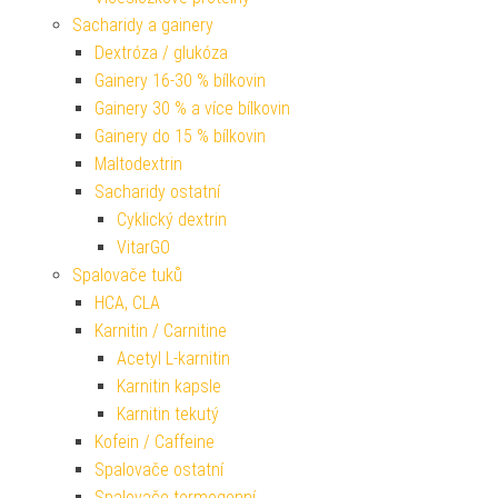
Sacharidy a gainery
Dextróza / glukóza
Gainery 16-30 % bílkovin
Gainery 30 % a více bílkovin
Gainery do 15 % bílkovin
Maltodextrin
Sacharidy ostatní
Cyklický dextrin
VitarGO
Spalovače tuků
HCA, CLA
Karnitin / Carnitine
Acetyl L-karnitin
Karnitin kapsle
Karnitin tekutý
Kofein / Caffeine
Spalovače ostatní
Spalovače termogenní