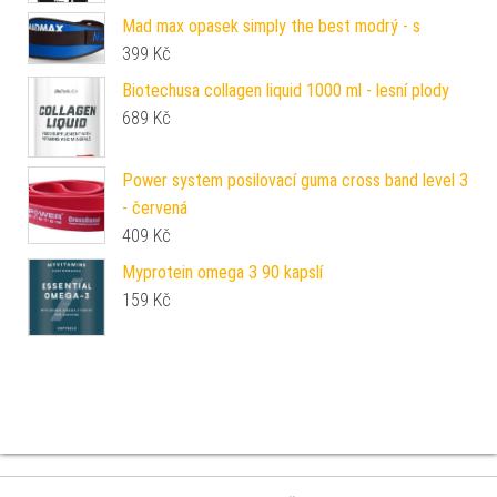
Mad max opasek simply the best modrý - s
399
Kč
Biotechusa collagen liquid 1000 ml - lesní plody
689
Kč
Power system posilovací guma cross band level 3
- červená
409
Kč
Myprotein omega 3 90 kapslí
159
Kč