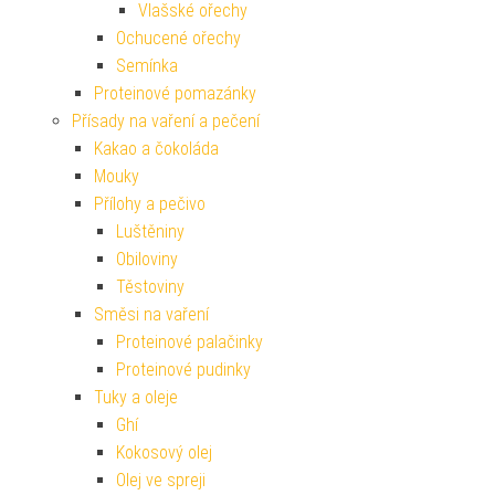
Vlašské ořechy
Ochucené ořechy
Semínka
Proteinové pomazánky
Přísady na vaření a pečení
Kakao a čokoláda
Mouky
Přílohy a pečivo
Luštěniny
Obiloviny
Těstoviny
Směsi na vaření
Proteinové palačinky
Proteinové pudinky
Tuky a oleje
Ghí
Kokosový olej
Olej ve spreji