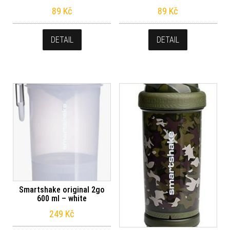
89
Kč
89
Kč
DETAIL
DETAIL
Smartshake original 2go
600 ml – white
249
Kč