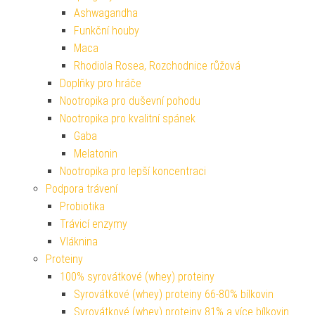
Ashwagandha
Funkční houby
Maca
Rhodiola Rosea, Rozchodnice růžová
Doplňky pro hráče
Nootropika pro duševní pohodu
Nootropika pro kvalitní spánek
Gaba
Melatonin
Nootropika pro lepší koncentraci
Podpora trávení
Probiotika
Trávicí enzymy
Vláknina
Proteiny
100% syrovátkové (whey) proteiny
Syrovátkové (whey) proteiny 66-80% bílkovin
Syrovátkové (whey) proteiny 81% a více bílkovin