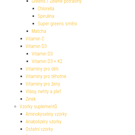
Greens / Zelené potraviny
Chlorella
Spirulina
Super greens směsi
Matcha
Vitamin C
Vitamin D3
Vitamin D3
Vitamin D3 + K2
Vitamíny pro děti
Vitamíny pro těhotné
Vitamíny pro ženy
Vlasy, nehty a pleť
Zinek
Vzorky suplementů
Aminokyseliny vzorky
Anabolizéry vzorky
Ostatní vzorky