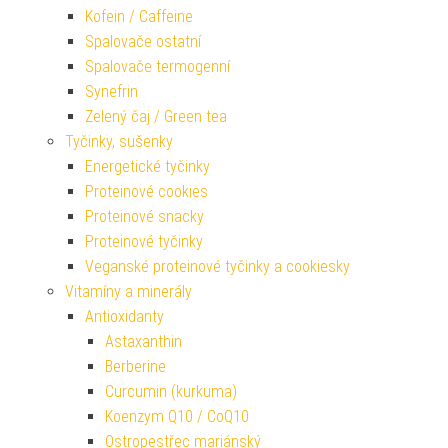
Kofein / Caffeine
Spalovače ostatní
Spalovače termogenní
Synefrin
Zelený čaj / Green tea
Tyčinky, sušenky
Energetické tyčinky
Proteinové cookies
Proteinové snacky
Proteinové tyčinky
Veganské proteinové tyčinky a cookiesky
Vitamíny a minerály
Antioxidanty
Astaxanthin
Berberine
Curcumin (kurkuma)
Koenzym Q10 / CoQ10
Ostropestřec mariánský