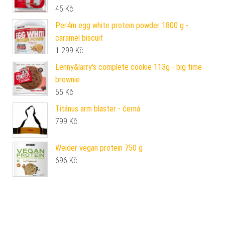
45
Kč
Per4m egg white protein powder 1800 g -
caramel biscuit
1 299
Kč
Lenny&larry's complete cookie 113g - big time
brownie
65
Kč
Titánus arm blaster - černá
799
Kč
Weider vegan protein 750 g
696
Kč