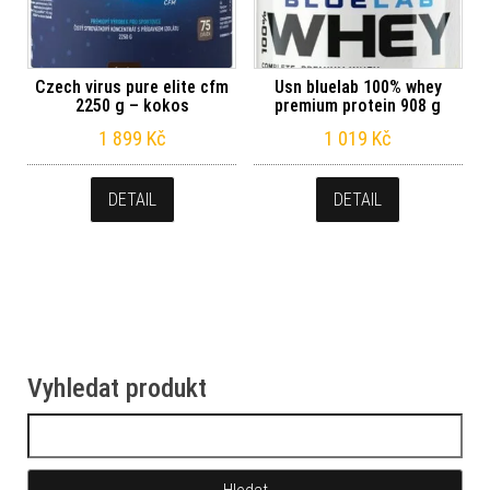
Czech virus pure elite cfm
Usn bluelab 100% whey
2250 g – kokos
premium protein 908 g
1 899
Kč
1 019
Kč
DETAIL
DETAIL
Vyhledat produkt
Vyhledávání