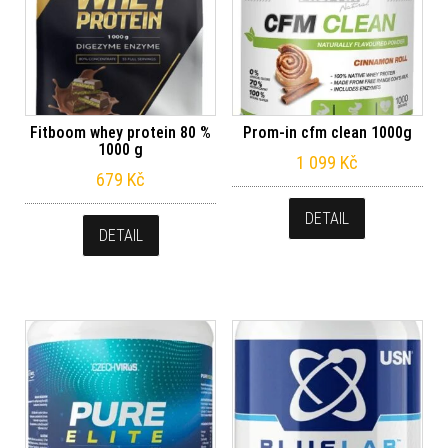
Fitboom whey protein 80 %
Prom-in cfm clean 1000g
1000 g
1 099
Kč
679
Kč
DETAIL
DETAIL