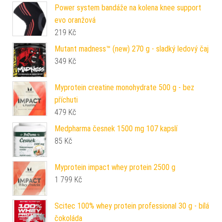
Power system bandáže na kolena knee support
evo oranžová
219
Kč
Mutant madness™ (new) 270 g - sladký ledový čaj
349
Kč
Myprotein creatine monohydrate 500 g - bez
příchuti
479
Kč
Medpharma česnek 1500 mg 107 kapslí
85
Kč
Myprotein impact whey protein 2500 g
1 799
Kč
Scitec 100% whey protein professional 30 g - bílá
čokoláda