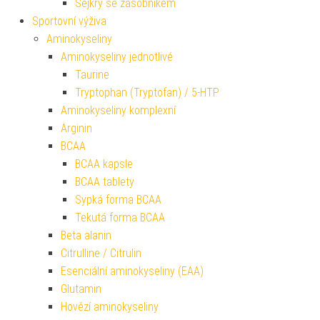
Šejkry se zásobníkem
Sportovní výživa
Aminokyseliny
Aminokyseliny jednotlivé
Taurine
Tryptophan (Tryptofan) / 5-HTP
Aminokyseliny komplexní
Arginin
BCAA
BCAA kapsle
BCAA tablety
Sypká forma BCAA
Tekutá forma BCAA
Beta alanin
Citrulline / Citrulin
Esenciální aminokyseliny (EAA)
Glutamin
Hovězí aminokyseliny