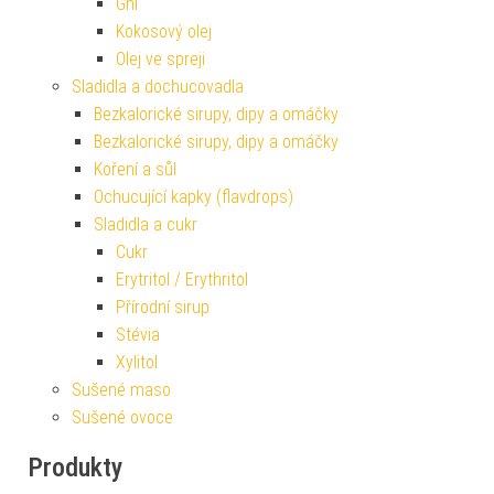
Ghí
Kokosový olej
Olej ve spreji
Sladidla a dochucovadla
Bezkalorické sirupy, dipy a omáčky
Bezkalorické sirupy, dipy a omáčky
Koření a sůl
Ochucující kapky (flavdrops)
Sladidla a cukr
Cukr
Erytritol / Erythritol
Přírodní sirup
Stévia
Xylitol
Sušené maso
Sušené ovoce
Produkty