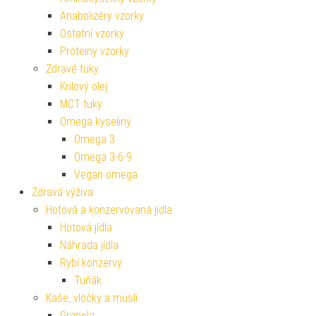
Anabolizéry vzorky
Ostatní vzorky
Proteiny vzorky
Zdravé tuky
Krilový olej
MCT tuky
Omega kyseliny
Omega 3
Omega 3-6-9
Vegan omega
Zdravá výživa
Hotová a konzervovaná jídla
Hotová jídla
Náhrada jídla
Rybí konzervy
Tuňák
Kaše, vločky a müsli
Granola