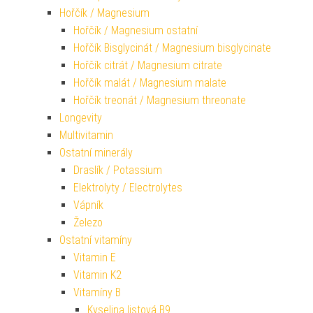
Hořčík / Magnesium
Hořčík / Magnesium ostatní
Hořčík Bisglycinát / Magnesium bisglycinate
Hořčík citrát / Magnesium citrate
Hořčík malát / Magnesium malate
Hořčík treonát / Magnesium threonate
Longevity
Multivitamin
Ostatní minerály
Draslík / Potassium
Elektrolyty / Electrolytes
Vápník
Železo
Ostatní vitamíny
Vitamin E
Vitamin K2
Vitamíny B
Kyselina listová B9