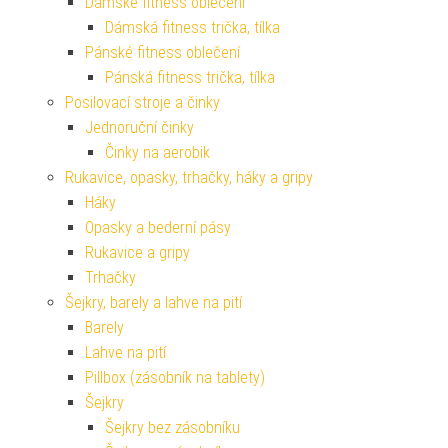
Dámské fitness oblečení
Dámská fitness trička, tílka
Pánské fitness oblečení
Pánská fitness trička, tílka
Posilovací stroje a činky
Jednoruční činky
Činky na aerobik
Rukavice, opasky, trhačky, háky a gripy
Háky
Opasky a bederní pásy
Rukavice a gripy
Trhačky
Šejkry, barely a lahve na pití
Barely
Lahve na pití
Pillbox (zásobník na tablety)
Šejkry
Šejkry bez zásobníku