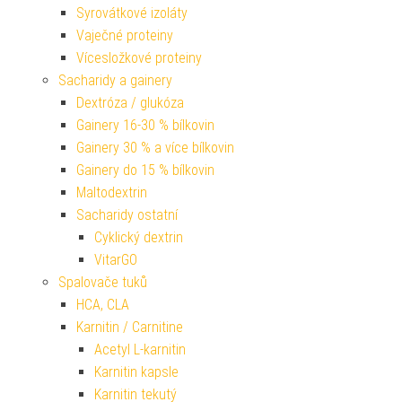
Syrovátkové izoláty
Vaječné proteiny
Vícesložkové proteiny
Sacharidy a gainery
Dextróza / glukóza
Gainery 16-30 % bílkovin
Gainery 30 % a více bílkovin
Gainery do 15 % bílkovin
Maltodextrin
Sacharidy ostatní
Cyklický dextrin
VitarGO
Spalovače tuků
HCA, CLA
Karnitin / Carnitine
Acetyl L-karnitin
Karnitin kapsle
Karnitin tekutý