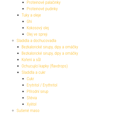
Proteinové palačinky
Proteinové pudinky
Tuky a oleje
Ghí
Kokosový olej
Olej ve spreji
Sladidla a dochucovadla
Bezkalorické sirupy, dipy a omáčky
Bezkalorické sirupy, dipy a omáčky
Koření a sůl
Ochucující kapky (flavdrops)
Sladidla a cukr
Cukr
Erytritol / Erythritol
Přírodní sirup
Stévia
Xylitol
Sušené maso