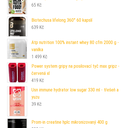
65
Kč
Biotechusa lifelong 360° 60 kapslí
639
Kč
Atp nutrition 100% instant whey 80 cfm 2000 g -
vanilka
1 499
Kč
Power system gripy na posilovací tyč max gripz -
červená xl
419
Kč
Usn immune hydrator low sugar 330 ml - třešeň a
yuzu
39
Kč
Prom-in creatine hplc mikronizovaný 400 g