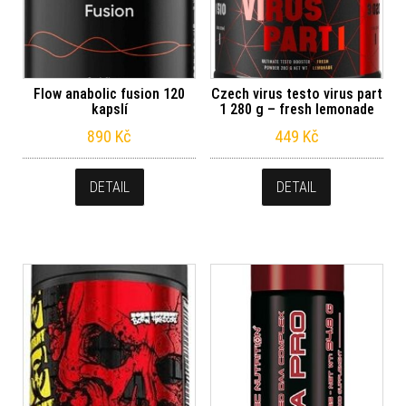
Flow anabolic fusion 120
Czech virus testo virus part
kapslí
1 280 g – fresh lemonade
890
Kč
449
Kč
DETAIL
DETAIL