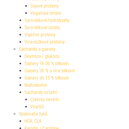
Sójové proteiny
Veganské směsi
Syrovátkové hydrolyzáty
Syrovátkové izoláty
Vaječné proteiny
Vícesložkové proteiny
Sacharidy a gainery
Dextróza / glukóza
Gainery 16-30 % bílkovin
Gainery 30 % a více bílkovin
Gainery do 15 % bílkovin
Maltodextrin
Sacharidy ostatní
Cyklický dextrin
VitarGO
Spalovače tuků
HCA, CLA
Karnitin / Carnitine