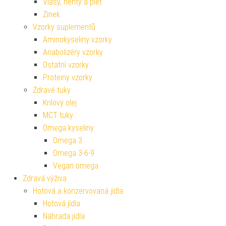
Vlasy, nehty a pleť
Zinek
Vzorky suplementů
Aminokyseliny vzorky
Anabolizéry vzorky
Ostatní vzorky
Proteiny vzorky
Zdravé tuky
Krilový olej
MCT tuky
Omega kyseliny
Omega 3
Omega 3-6-9
Vegan omega
Zdravá výživa
Hotová a konzervovaná jídla
Hotová jídla
Náhrada jídla