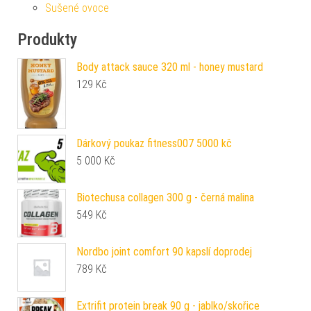
Sušené ovoce
Produkty
Body attack sauce 320 ml - honey mustard
129
Kč
Dárkový poukaz fitness007 5000 kč
5 000
Kč
Biotechusa collagen 300 g - černá malina
549
Kč
Nordbo joint comfort 90 kapslí doprodej
789
Kč
Extrifit protein break 90 g - jablko/skořice