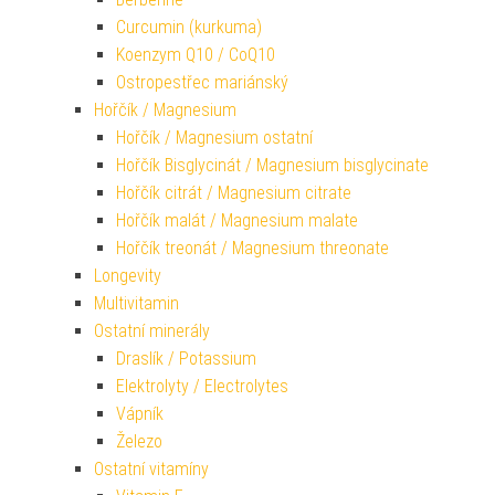
Curcumin (kurkuma)
Koenzym Q10 / CoQ10
Ostropestřec mariánský
Hořčík / Magnesium
Hořčík / Magnesium ostatní
Hořčík Bisglycinát / Magnesium bisglycinate
Hořčík citrát / Magnesium citrate
Hořčík malát / Magnesium malate
Hořčík treonát / Magnesium threonate
Longevity
Multivitamin
Ostatní minerály
Draslík / Potassium
Elektrolyty / Electrolytes
Vápník
Železo
Ostatní vitamíny