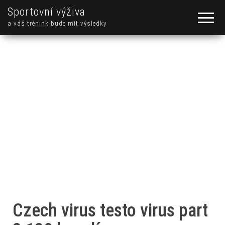
Sportovní výživa
a váš trénink bude mít výsledky
Czech virus testo virus part