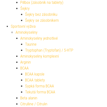
Pillbox (zásobník na tablety)
Šejkry
Šejkry bez zásobníku
Šejkry se zásobníkem
Sportovní výživa
Aminokyseliny
Aminokyseliny jednotlivé
Taurine
Tryptophan (Tryptofan) / 5-HTP
Aminokyseliny komplexní
Arginin
BCAA
BCAA kapsle
BCAA tablety
Sypká forma BCAA
Tekutá forma BCAA
Beta alanin
Citrulline / Citrulin