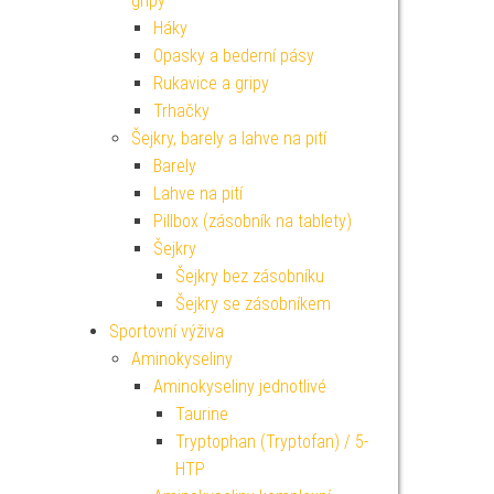
gripy
Háky
Opasky a bederní pásy
Rukavice a gripy
Trhačky
Šejkry, barely a lahve na pití
Barely
Lahve na pití
Pillbox (zásobník na tablety)
Šejkry
Šejkry bez zásobníku
Šejkry se zásobníkem
Sportovní výživa
Aminokyseliny
Aminokyseliny jednotlivé
Taurine
Tryptophan (Tryptofan) / 5-
HTP