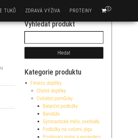
0
E TUKŮ
ZDRAVÁ VÝŽIVA
PROTEINY
Vyhledat produkt
Vyhledávání
 u
Kategorie produktu
Fitness doplňky
Chytré doplňky
Cvičební pomůcky
Balanční podložky
Bandáže
Gymnastické míče, overbally
Podložky na cvičení, jógu
Posilovací gumy a expandery