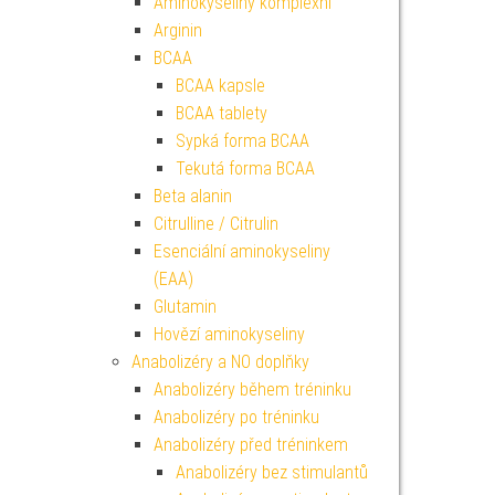
Aminokyseliny komplexní
Arginin
BCAA
BCAA kapsle
BCAA tablety
Sypká forma BCAA
Tekutá forma BCAA
Beta alanin
Citrulline / Citrulin
Esenciální aminokyseliny
(EAA)
Glutamin
Hovězí aminokyseliny
Anabolizéry a NO doplňky
Anabolizéry během tréninku
Anabolizéry po tréninku
Anabolizéry před tréninkem
Anabolizéry bez stimulantů