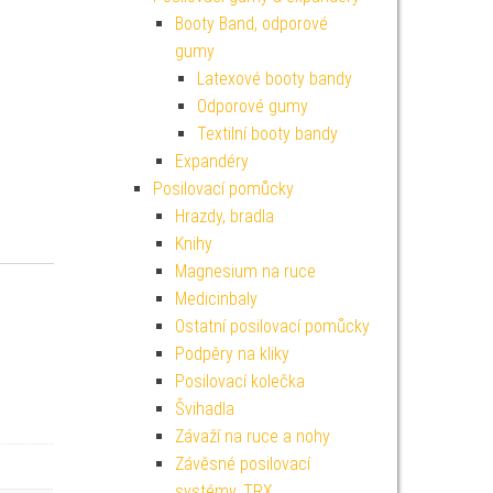
Booty Band, odporové
gumy
Latexové booty bandy
Odporové gumy
Textilní booty bandy
Expandéry
Posilovací pomůcky
Hrazdy, bradla
Knihy
Magnesium na ruce
Medicinbaly
Ostatní posilovací pomůcky
Podpěry na kliky
Posilovací kolečka
Švihadla
Závaží na ruce a nohy
Závěsné posilovací
systémy, TRX