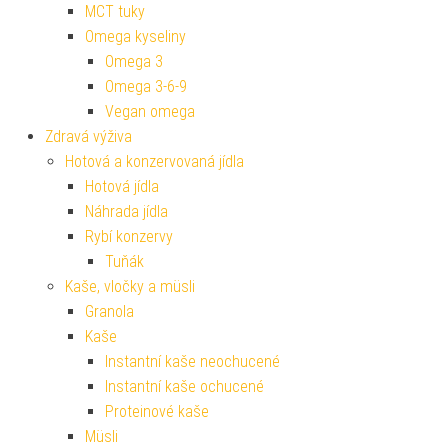
MCT tuky
Omega kyseliny
Omega 3
Omega 3-6-9
Vegan omega
Zdravá výživa
Hotová a konzervovaná jídla
Hotová jídla
Náhrada jídla
Rybí konzervy
Tuňák
Kaše, vločky a müsli
Granola
Kaše
Instantní kaše neochucené
Instantní kaše ochucené
Proteinové kaše
Müsli