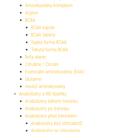
Aminokyseliny komplexní
Arginin
BCAA
BCAA kapsle
BCAA tablety
Sypká forma BCAA
Tekutá forma BCAA
Beta alanin
Citrulline / Citrulin
Esenciální aminokyseliny (EAA)
Glutamin
Hovězí aminokyseliny
Anabolizéry a NO doplňky
Anabolizéry během tréninku
Anabolizéry po tréninku
Anabolizéry před tréninkem
Anabolizéry bez stimulantů
Anabolizéry se stimulanty