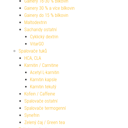
Gainery 16-30 % bílkovin
Gainery 30 % a více bílkovin
Gainery do 15 % bílkovin
Maltodextrin
Sacharidy ostatní
Cyklický dextrin
VitarGO
Spalovače tuků
HCA, CLA
Karnitin / Carnitine
Acetyl L-karnitin
Karnitin kapsle
Karnitin tekutý
Kofein / Caffeine
Spalovače ostatní
Spalovače termogenní
Synefrin
Zelený čaj / Green tea