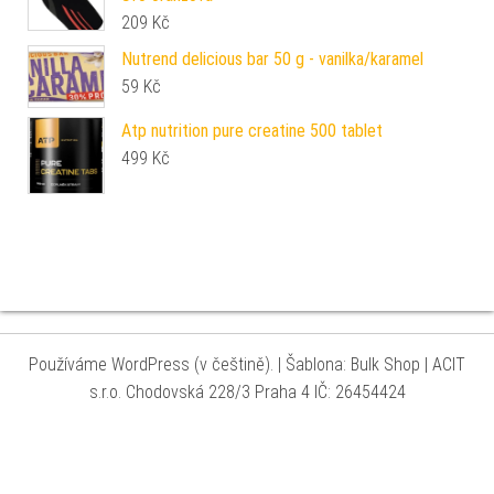
209
Kč
Nutrend delicious bar 50 g - vanilka/karamel
59
Kč
Atp nutrition pure creatine 500 tablet
499
Kč
Používáme WordPress (v češtině).
|
Šablona: Bulk Shop
| ACIT
s.r.o. Chodovská 228/3 Praha 4 IČ: 26454424