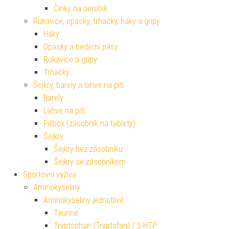
Činky na aerobik
Rukavice, opasky, trhačky, háky a gripy
Háky
Opasky a bederní pásy
Rukavice a gripy
Trhačky
Šejkry, barely a lahve na pití
Barely
Lahve na pití
Pillbox (zásobník na tablety)
Šejkry
Šejkry bez zásobníku
Šejkry se zásobníkem
Sportovní výživa
Aminokyseliny
Aminokyseliny jednotlivé
Taurine
Tryptophan (Tryptofan) / 5-HTP