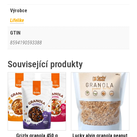
Výrobce
Lifelike
GTIN
8594190593388
Související produkty
Grizly granola 450 g
Lucky alvin granola peanut