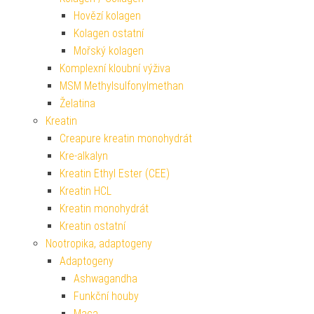
Hovězí kolagen
Kolagen ostatní
Mořský kolagen
Komplexní kloubní výživa
MSM Methylsulfonylmethan
Želatina
Kreatin
Creapure kreatin monohydrát
Kre-alkalyn
Kreatin Ethyl Ester (CEE)
Kreatin HCL
Kreatin monohydrát
Kreatin ostatní
Nootropika, adaptogeny
Adaptogeny
Ashwagandha
Funkční houby
Maca