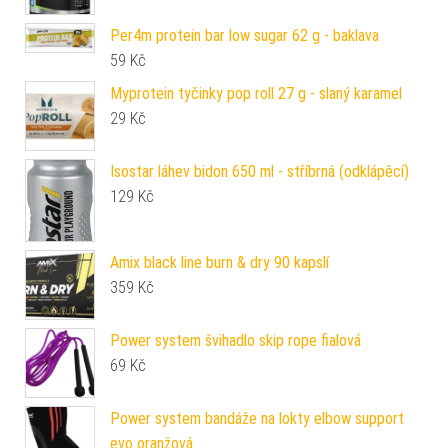
Per4m protein bar low sugar 62 g - baklava
59
Kč
Myprotein tyčinky pop roll 27 g - slaný karamel
29
Kč
Isostar láhev bidon 650 ml - stříbrná (odklápěcí)
129
Kč
Amix black line burn & dry 90 kapslí
359
Kč
Power system švihadlo skip rope fialová
69
Kč
Power system bandáže na lokty elbow support
evo oranžová