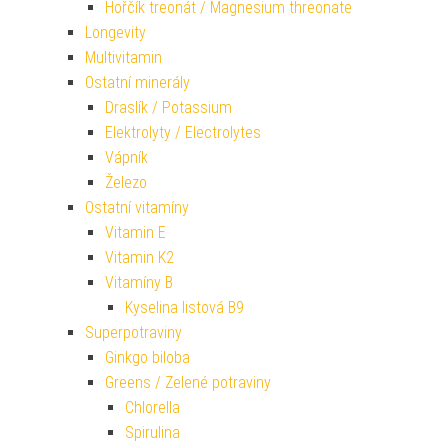
Hořčík treonát / Magnesium threonate
Longevity
Multivitamin
Ostatní minerály
Draslík / Potassium
Elektrolyty / Electrolytes
Vápník
Železo
Ostatní vitamíny
Vitamin E
Vitamin K2
Vitamíny B
Kyselina listová B9
Superpotraviny
Ginkgo biloba
Greens / Zelené potraviny
Chlorella
Spirulina