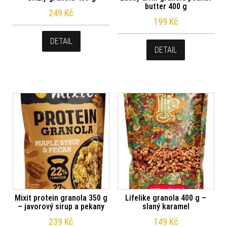
butter 400 g
249
Kč
199
Kč
DETAIL
DETAIL
Mixit protein granola 350 g
Lifelike granola 400 g –
– javorový sirup a pekany
slaný karamel
239
Kč
149
Kč