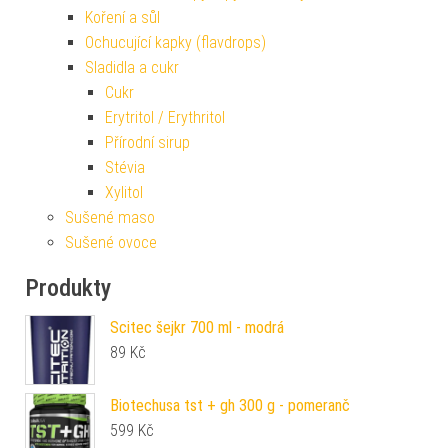
Koření a sůl
Ochucující kapky (flavdrops)
Sladidla a cukr
Cukr
Erytritol / Erythritol
Přírodní sirup
Stévia
Xylitol
Sušené maso
Sušené ovoce
Produkty
Scitec šejkr 700 ml - modrá
89
Kč
Biotechusa tst + gh 300 g - pomeranč
599
Kč