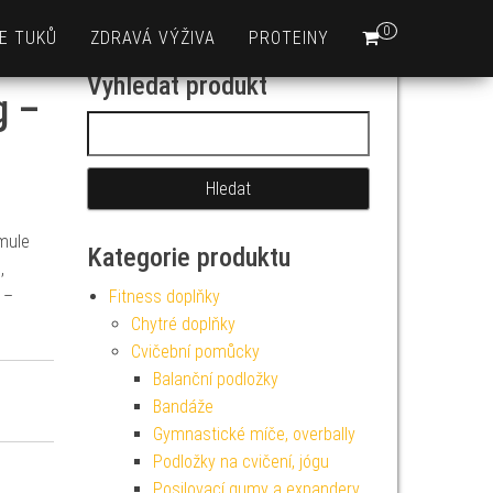
0
E TUKŮ
ZDRAVÁ VÝŽIVA
PROTEINY
Vyhledat produkt
g –
Vyhledávání
mule
Kategorie produktu
,
 –
Fitness doplňky
Chytré doplňky
Cvičební pomůcky
Balanční podložky
Bandáže
Gymnastické míče, overbally
Podložky na cvičení, jógu
Posilovací gumy a expandery