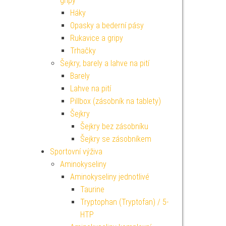
gripy
Háky
Opasky a bederní pásy
Rukavice a gripy
Trhačky
Šejkry, barely a lahve na pití
Barely
Lahve na pití
Pillbox (zásobník na tablety)
Šejkry
Šejkry bez zásobníku
Šejkry se zásobníkem
Sportovní výživa
Aminokyseliny
Aminokyseliny jednotlivé
Taurine
Tryptophan (Tryptofan) / 5-
HTP