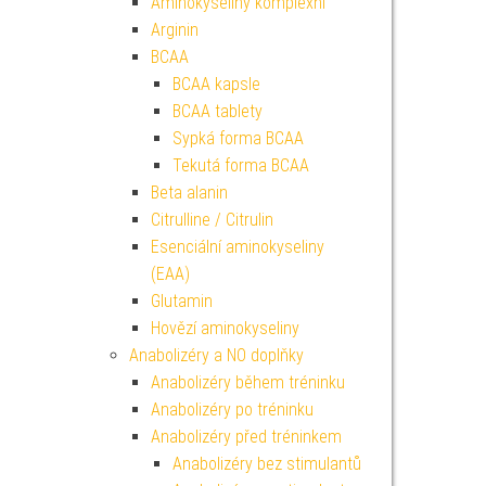
Aminokyseliny komplexní
Arginin
BCAA
BCAA kapsle
BCAA tablety
Sypká forma BCAA
Tekutá forma BCAA
Beta alanin
Citrulline / Citrulin
Esenciální aminokyseliny
(EAA)
Glutamin
Hovězí aminokyseliny
Anabolizéry a NO doplňky
Anabolizéry během tréninku
Anabolizéry po tréninku
Anabolizéry před tréninkem
Anabolizéry bez stimulantů