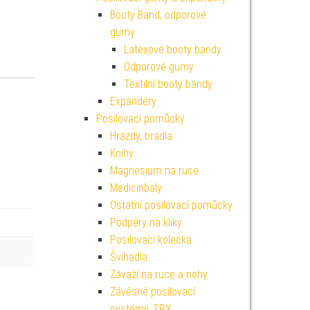
Booty Band, odporové
gumy
Latexové booty bandy
Odporové gumy
Textilní booty bandy
Expandéry
Posilovací pomůcky
Hrazdy, bradla
Knihy
Magnesium na ruce
Medicinbaly
Ostatní posilovací pomůcky
Podpěry na kliky
Posilovací kolečka
Švihadla
Závaží na ruce a nohy
Závěsné posilovací
systémy, TRX