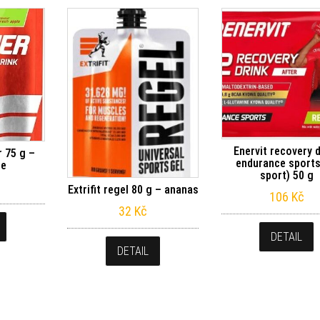
Enervit recovery 
 75 g –
endurance sports
le
sport) 50 g
Extrifit regel 80 g – ananas
106
Kč
32
Kč
DETAIL
DETAIL