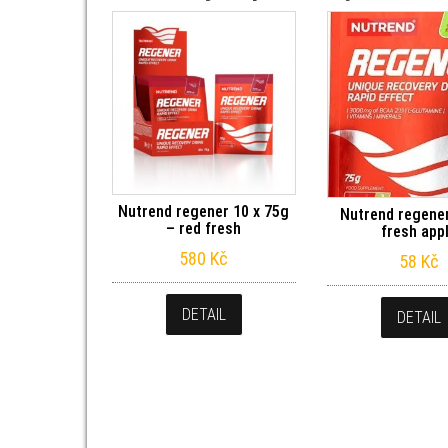
Nutrend regener 10 x 75g
Nutrend regener
– red fresh
fresh app
580
Kč
58
Kč
DETAIL
DETAIL