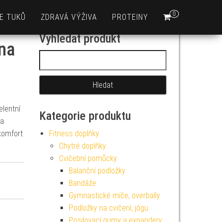
0
E TUKŮ
ZDRAVÁ VÝŽIVA
PROTEINY
Vyhledat produkt
na
Vyhledávání
lentní
Kategorie produktu
 a
 komfort
Fitness doplňky
Chytré doplňky
Cvičební pomůcky
Balanční podložky
Bandáže
Gymnastické míče, overbally
Podložky na cvičení, jógu
Posilovací gumy a expandery