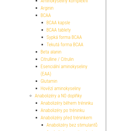
Aminokyseliny komplexní
Arginin
BCAA
BCAA kapsle
BCAA tablety
Sypká forma BCAA
Tekutá forma BCAA
Beta alanin
Citrulline / Citrulin
Esenciální aminokyseliny
(EAA)
Glutamin
Hovězí aminokyseliny
Anabolizéry a NO doplňky
Anabolizéry během tréninku
Anabolizéry po tréninku
Anabolizéry před tréninkem
Anabolizéry bez stimulantů