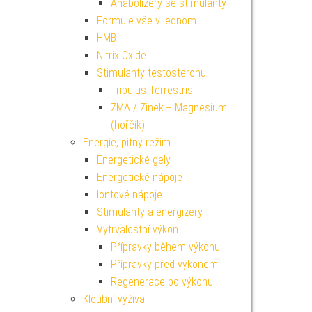
Anabolizéry se stimulanty
Formule vše v jednom
HMB
Nitrix Oxide
Stimulanty testosteronu
Tribulus Terrestris
ZMA / Zinek + Magnesium
(hořčík)
Energie, pitný režim
Energetické gely
Energetické nápoje
Iontové nápoje
Stimulanty a energizéry
Vytrvalostní výkon
Přípravky během výkonu
Přípravky před výkonem
Regenerace po výkonu
Kloubní výživa