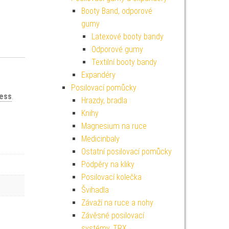
Booty Band, odporové
gumy
Latexové booty bandy
Odporové gumy
Textilní booty bandy
Expandéry
Posilovací pomůcky
ness
.
Hrazdy, bradla
Knihy
Magnesium na ruce
Medicinbaly
Ostatní posilovací pomůcky
Podpěry na kliky
Posilovací kolečka
Švihadla
Závaží na ruce a nohy
Závěsné posilovací
systémy, TRX