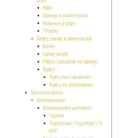
gripy
Háky
Opasky a bederní pásy
Rukavice a gripy
Trhačky
Šejkry, barely a lahve na pití
Barely
Lahve na pití
Pillbox (zásobník na tablety)
Šejkry
Šejkry bez zásobníku
Šejkry se zásobníkem
Sportovní výživa
Aminokyseliny
Aminokyseliny jednotlivé
Taurine
Tryptophan (Tryptofan) / 5-
HTP