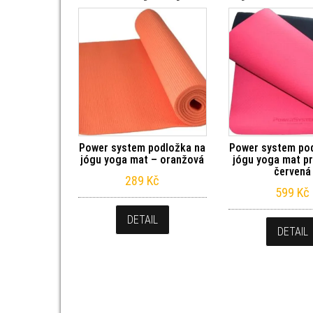
Power system podložka na
Power system po
jógu yoga mat – oranžová
jógu yoga mat p
červená
289
Kč
599
Kč
DETAIL
DETAIL