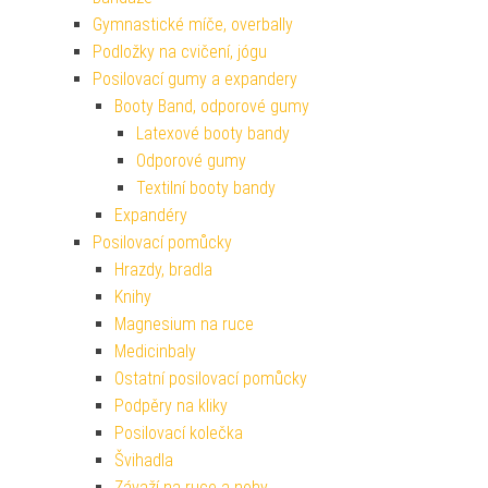
Gymnastické míče, overbally
Podložky na cvičení, jógu
Posilovací gumy a expandery
Booty Band, odporové gumy
Latexové booty bandy
Odporové gumy
Textilní booty bandy
Expandéry
Posilovací pomůcky
Hrazdy, bradla
Knihy
Magnesium na ruce
Medicinbaly
Ostatní posilovací pomůcky
Podpěry na kliky
Posilovací kolečka
Švihadla
Závaží na ruce a nohy