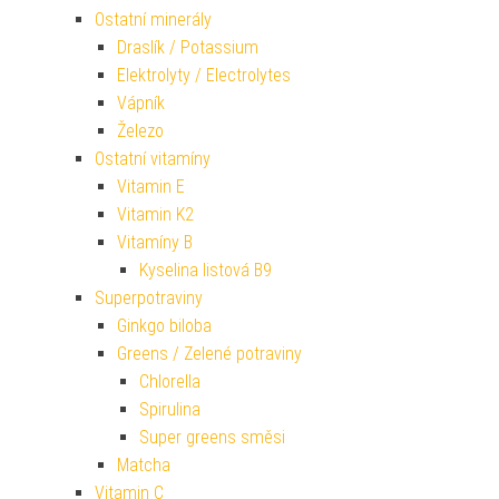
Ostatní minerály
Draslík / Potassium
Elektrolyty / Electrolytes
Vápník
Železo
Ostatní vitamíny
Vitamin E
Vitamin K2
Vitamíny B
Kyselina listová B9
Superpotraviny
Ginkgo biloba
Greens / Zelené potraviny
Chlorella
Spirulina
Super greens směsi
Matcha
Vitamin C