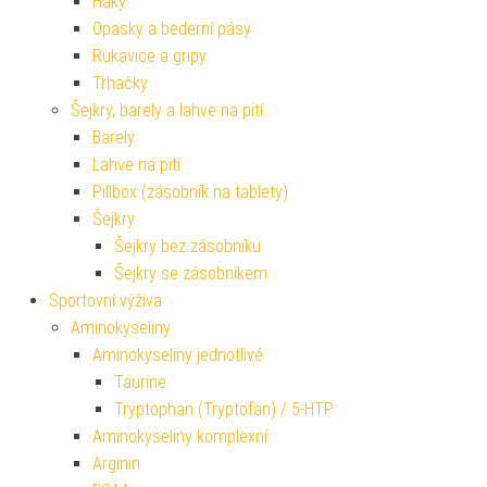
Háky
Opasky a bederní pásy
Rukavice a gripy
Trhačky
Šejkry, barely a lahve na pití
Barely
Lahve na pití
Pillbox (zásobník na tablety)
Šejkry
Šejkry bez zásobníku
Šejkry se zásobníkem
Sportovní výživa
Aminokyseliny
Aminokyseliny jednotlivé
Taurine
Tryptophan (Tryptofan) / 5-HTP
Aminokyseliny komplexní
Arginin