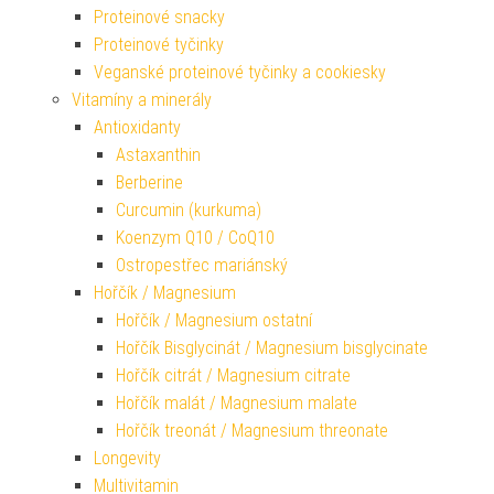
Proteinové snacky
Proteinové tyčinky
Veganské proteinové tyčinky a cookiesky
Vitamíny a minerály
Antioxidanty
Astaxanthin
Berberine
Curcumin (kurkuma)
Koenzym Q10 / CoQ10
Ostropestřec mariánský
Hořčík / Magnesium
Hořčík / Magnesium ostatní
Hořčík Bisglycinát / Magnesium bisglycinate
Hořčík citrát / Magnesium citrate
Hořčík malát / Magnesium malate
Hořčík treonát / Magnesium threonate
Longevity
Multivitamin