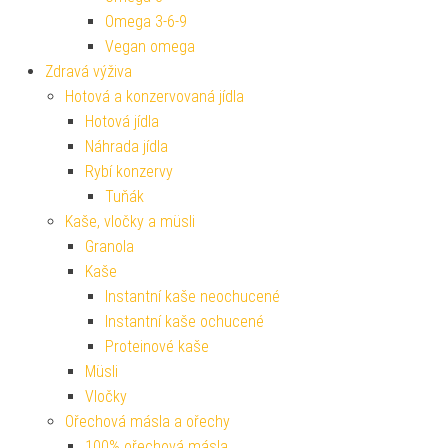
Omega 3-6-9
Vegan omega
Zdravá výživa
Hotová a konzervovaná jídla
Hotová jídla
Náhrada jídla
Rybí konzervy
Tuňák
Kaše, vločky a müsli
Granola
Kaše
Instantní kaše neochucené
Instantní kaše ochucené
Proteinové kaše
Müsli
Vločky
Ořechová másla a ořechy
100% ořechová másla