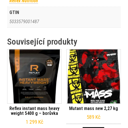
Reflex Nutrition
GTIN
5033579001487
Související produkty
Reflex instant mass heavy
Mutant mass new 2,27 kg
weight 5400 g – borůvka
589
Kč
1 299
Kč