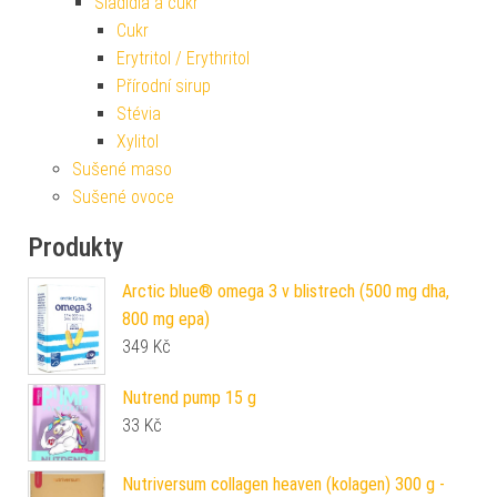
Sladidla a cukr
Cukr
Erytritol / Erythritol
Přírodní sirup
Stévia
Xylitol
Sušené maso
Sušené ovoce
Produkty
Arctic blue® omega 3 v blistrech (500 mg dha,
800 mg epa)
349
Kč
Nutrend pump 15 g
33
Kč
Nutriversum collagen heaven (kolagen) 300 g -