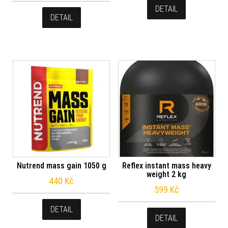
DETAIL
DETAIL
Nutrend mass gain 1050 g
Reflex instant mass heavy
weight 2 kg
440
Kč
599
Kč
DETAIL
DETAIL