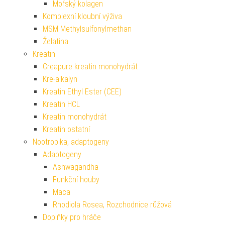
Mořský kolagen
Komplexní kloubní výživa
MSM Methylsulfonylmethan
Želatina
Kreatin
Creapure kreatin monohydrát
Kre-alkalyn
Kreatin Ethyl Ester (CEE)
Kreatin HCL
Kreatin monohydrát
Kreatin ostatní
Nootropika, adaptogeny
Adaptogeny
Ashwagandha
Funkční houby
Maca
Rhodiola Rosea, Rozchodnice růžová
Doplňky pro hráče