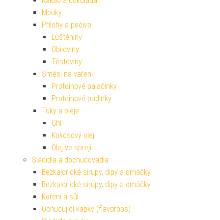
Kakao a čokoláda
Mouky
Přílohy a pečivo
Luštěniny
Obiloviny
Těstoviny
Směsi na vaření
Proteinové palačinky
Proteinové pudinky
Tuky a oleje
Ghí
Kokosový olej
Olej ve spreji
Sladidla a dochucovadla
Bezkalorické sirupy, dipy a omáčky
Bezkalorické sirupy, dipy a omáčky
Koření a sůl
Ochucující kapky (flavdrops)