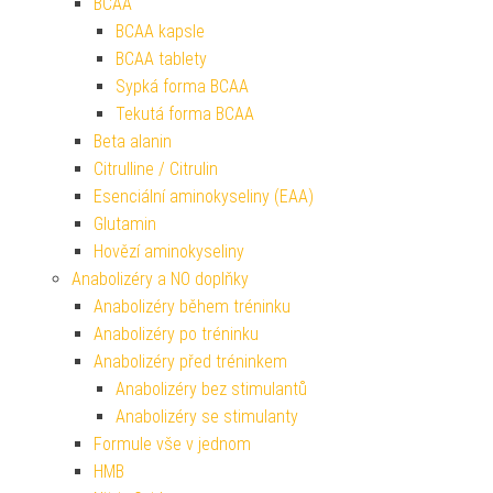
BCAA
BCAA kapsle
BCAA tablety
Sypká forma BCAA
Tekutá forma BCAA
Beta alanin
Citrulline / Citrulin
Esenciální aminokyseliny (EAA)
Glutamin
Hovězí aminokyseliny
Anabolizéry a NO doplňky
Anabolizéry během tréninku
Anabolizéry po tréninku
Anabolizéry před tréninkem
Anabolizéry bez stimulantů
Anabolizéry se stimulanty
Formule vše v jednom
HMB