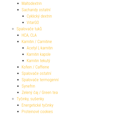
Maltodextrin
Sacharidy ostatní
Cyklický dextrin
VitarGO
Spalovače tuků
HCA, CLA
Karnitin / Carnitine
Acetyl L-karnitin
Karnitin kapsle
Karnitin tekutý
Kofein / Caffeine
Spalovače ostatní
Spalovače termogenní
Synefrin
Zelený čaj / Green tea
Tyčinky, sušenky
Energetické tyčinky
Proteinové cookies