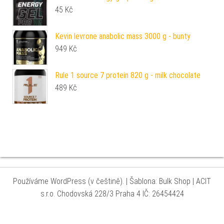
45
Kč
Kevin levrone anabolic mass 3000 g - bunty
949
Kč
Rule 1 source 7 protein 820 g - milk chocolate
489
Kč
Používáme WordPress (v češtině).
|
Šablona: Bulk Shop
| ACIT
s.r.o. Chodovská 228/3 Praha 4 IČ: 26454424