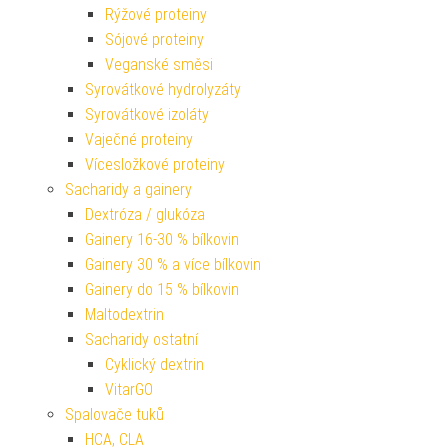
Rýžové proteiny
Sójové proteiny
Veganské směsi
Syrovátkové hydrolyzáty
Syrovátkové izoláty
Vaječné proteiny
Vícesložkové proteiny
Sacharidy a gainery
Dextróza / glukóza
Gainery 16-30 % bílkovin
Gainery 30 % a více bílkovin
Gainery do 15 % bílkovin
Maltodextrin
Sacharidy ostatní
Cyklický dextrin
VitarGO
Spalovače tuků
HCA, CLA