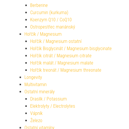
Berberine
Curcumin (kurkuma)
Koenzym Q10 / CoQ10
Ostropestřec mariánský
Hořčík / Magnesium
Hořčík / Magnesium ostatní
Hořčík Bisglycinát / Magnesium bisglycinate
Hořčík citrát / Magnesium citrate
Hořčík malát / Magnesium malate
Hořčík treonát / Magnesium threonate
Longevity
Multivitamin
Ostatní minerály
Draslík / Potassium
Elektrolyty / Electrolytes
Vápník
Železo
Ostatní vitamíny