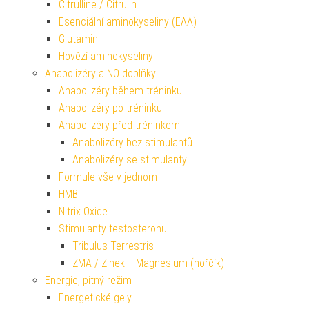
Citrulline / Citrulin
Esenciální aminokyseliny (EAA)
Glutamin
Hovězí aminokyseliny
Anabolizéry a NO doplňky
Anabolizéry během tréninku
Anabolizéry po tréninku
Anabolizéry před tréninkem
Anabolizéry bez stimulantů
Anabolizéry se stimulanty
Formule vše v jednom
HMB
Nitrix Oxide
Stimulanty testosteronu
Tribulus Terrestris
ZMA / Zinek + Magnesium (hořčík)
Energie, pitný režim
Energetické gely