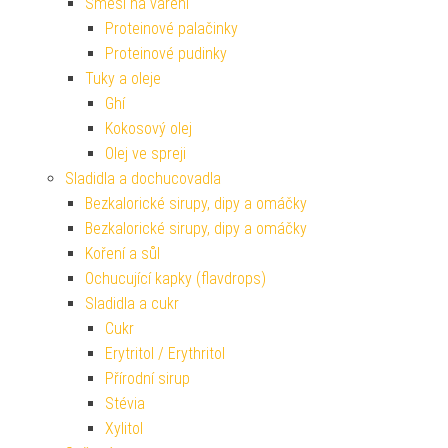
Směsi na vaření
Proteinové palačinky
Proteinové pudinky
Tuky a oleje
Ghí
Kokosový olej
Olej ve spreji
Sladidla a dochucovadla
Bezkalorické sirupy, dipy a omáčky
Bezkalorické sirupy, dipy a omáčky
Koření a sůl
Ochucující kapky (flavdrops)
Sladidla a cukr
Cukr
Erytritol / Erythritol
Přírodní sirup
Stévia
Xylitol