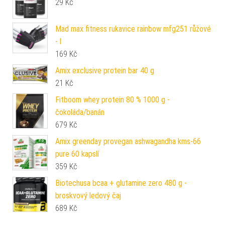
29
Kč
Mad max fitness rukavice rainbow mfg251 růžové
- l
169
Kč
Amix exclusive protein bar 40 g
21
Kč
Fitboom whey protein 80 % 1000 g -
čokoláda/banán
679
Kč
Amix greenday provegan ashwagandha kms-66
pure 60 kapslí
359
Kč
Biotechusa bcaa + glutamine zero 480 g -
broskvový ledový čaj
689
Kč