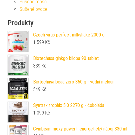
Sušené maso
Sušené ovoce
Produkty
Czech virus perfect milkshake 2000 g
1 599
Kč
Biotechusa ginkgo biloba 90 tablet
339
Kč
Biotechusa bcaa zero 360 g - vodní meloun
549
Kč
Syntrax trophix 5.0 2270 g - čokoláda
1 099
Kč
Gymbeam moxy power+ energetický nápoj 330 ml