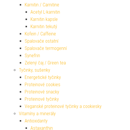
Karnitin / Carnitine
Acetyl L-karnitin
Karnitin kapsle
Karnitin tekutý
Kofein / Caffeine
Spalovače ostatní
Spalovače termogenní
Synefrin
Zelený čaj / Green tea
Tyčinky, sušenky
Energetické tyčinky
Proteinové cookies
Proteinové snacky
Proteinové tyčinky
Veganské proteinové tyčinky a cookiesky
Vitamíny a minerály
Antioxidanty
Astaxanthin