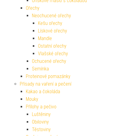
Oříškové máslo s čokoládou
Ořechy
Neochucené ořechy
Kešu ořechy
Lískové ořechy
Mandle
Ostatní ořechy
Vlašské ořechy
Ochucené ořechy
Semínka
Proteinové pomazánky
Přísady na vaření a pečení
Kakao a čokoláda
Mouky
Přílohy a pečivo
Luštěniny
Obiloviny
Těstoviny