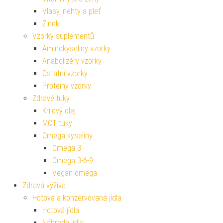
Vlasy, nehty a pleť
Zinek
Vzorky suplementů
Aminokyseliny vzorky
Anabolizéry vzorky
Ostatní vzorky
Proteiny vzorky
Zdravé tuky
Krilový olej
MCT tuky
Omega kyseliny
Omega 3
Omega 3-6-9
Vegan omega
Zdravá výživa
Hotová a konzervovaná jídla
Hotová jídla
Náhrada jídla