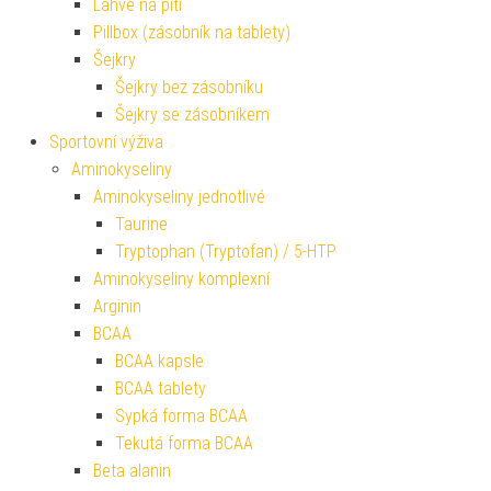
Lahve na pití
Pillbox (zásobník na tablety)
Šejkry
Šejkry bez zásobníku
Šejkry se zásobníkem
Sportovní výživa
Aminokyseliny
Aminokyseliny jednotlivé
Taurine
Tryptophan (Tryptofan) / 5-HTP
Aminokyseliny komplexní
Arginin
BCAA
BCAA kapsle
BCAA tablety
Sypká forma BCAA
Tekutá forma BCAA
Beta alanin