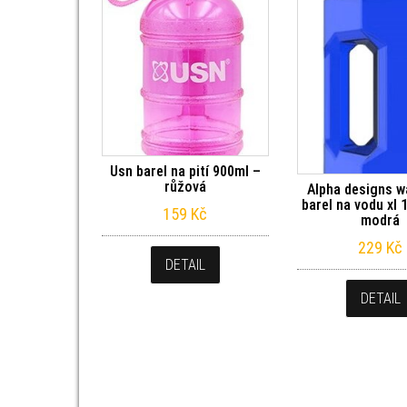
Usn barel na pití 900ml –
růžová
Alpha designs w
barel na vodu xl 
159
Kč
modrá
229
Kč
DETAIL
DETAIL