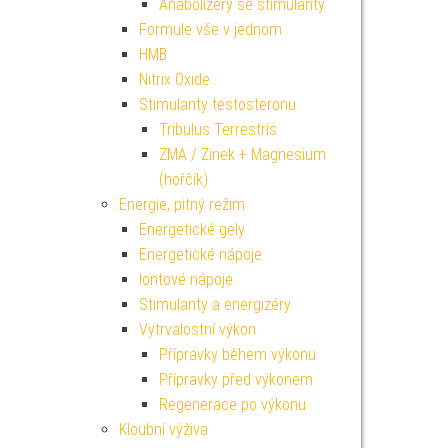
Anabolizéry se stimulanty
Formule vše v jednom
HMB
Nitrix Oxide
Stimulanty testosteronu
Tribulus Terrestris
ZMA / Zinek + Magnesium
(hořčík)
Energie, pitný režim
Energetické gely
Energetické nápoje
Iontové nápoje
Stimulanty a energizéry
Vytrvalostní výkon
Přípravky během výkonu
Přípravky před výkonem
Regenerace po výkonu
Kloubní výživa