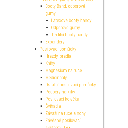
Booty Band, odporové
gumy
Latexové booty bandy
Odporové gumy
Textilní booty bandy
Expandéry
Posilovací pomůcky
Hrazdy, bradla
Knihy
Magnesium na ruce
Medicinbaly
Ostatní posilovací pomůcky
Podpěry na kliky
Posilovací kolečka
Švihadla
Závaží na ruce a nohy
Závěsné posilovací
systémy, TRX