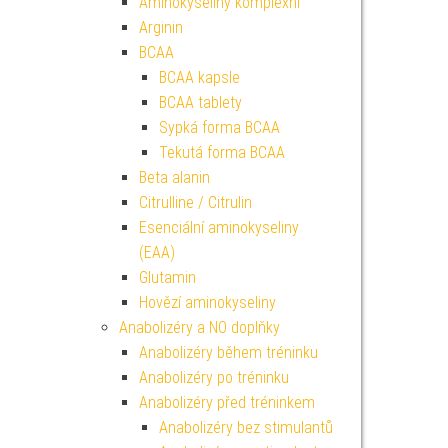
Aminokyseliny komplexní
Arginin
BCAA
BCAA kapsle
BCAA tablety
Sypká forma BCAA
Tekutá forma BCAA
Beta alanin
Citrulline / Citrulin
Esenciální aminokyseliny
(EAA)
Glutamin
Hovězí aminokyseliny
Anabolizéry a NO doplňky
Anabolizéry během tréninku
Anabolizéry po tréninku
Anabolizéry před tréninkem
Anabolizéry bez stimulantů