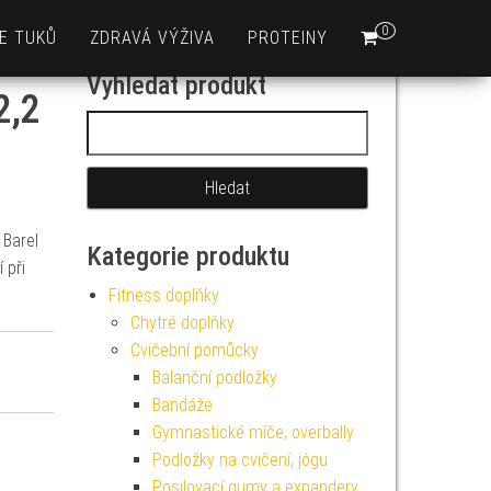
0
E TUKŮ
ZDRAVÁ VÝŽIVA
PROTEINY
Vyhledat produkt
2,2
Vyhledávání
 Barel
Kategorie produktu
 při
Fitness doplňky
Chytré doplňky
Cvičební pomůcky
Balanční podložky
Bandáže
Gymnastické míče, overbally
Podložky na cvičení, jógu
Posilovací gumy a expandery