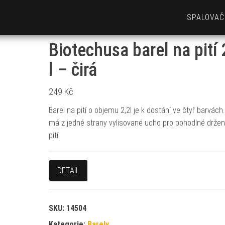
SPALOVAČ
Biotechusa barel na pití 
l – čirá
249
Kč
Barel na pití o objemu 2,2l je k dostání ve čtyř barvách.
má z jedné strany vylisované ucho pro pohodlné držení
pití.
DETAIL
SKU:
14504
Kategorie:
Barely