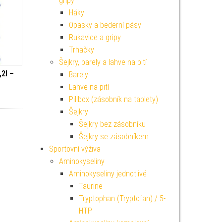
gripy
Háky
Opasky a bederní pásy
Rukavice a gripy
Trhačky
Šejkry, barely a lahve na pití
,2l –
Barely
Lahve na pití
Pillbox (zásobník na tablety)
Šejkry
Šejkry bez zásobníku
Šejkry se zásobníkem
Sportovní výživa
Aminokyseliny
Aminokyseliny jednotlivé
Taurine
Tryptophan (Tryptofan) / 5-
HTP