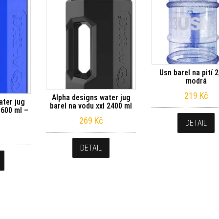
Usn barel na pití 2
modrá
219
Kč
Alpha designs water jug
ater jug
barel na vodu xxl 2400 ml
1600 ml –
269
Kč
DETAIL
DETAIL