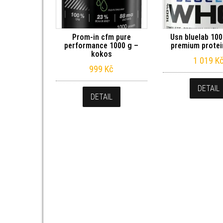
Prom-in cfm pure
Usn bluelab 10
performance 1000 g –
premium protei
kokos
1 019
K
999
Kč
DETAIL
DETAIL