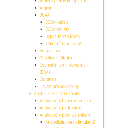
Aminokyseliny komplexní
Arginin
BCAA
BCAA kapsle
BCAA tablety
Sypká forma BCAA
Tekutá forma BCAA
Beta alanin
Citrulline / Citrulin
Esenciální aminokyseliny
(EAA)
Glutamin
Hovězí aminokyseliny
Anabolizéry a NO doplňky
Anabolizéry během tréninku
Anabolizéry po tréninku
Anabolizéry před tréninkem
Anabolizéry bez stimulantů