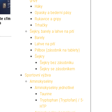
gripy
Háky
Opasky a bederní pásy
ite cfm
Rukavice a gripy
s
Trhačky
Šejkry, barely a lahve na pití
Barely
Lahve na pití
Pillbox (zásobník na tablety)
Šejkry
Šejkry bez zásobníku
Šejkry se zásobníkem
Sportovní výživa
Aminokyseliny
Aminokyseliny jednotlivé
Taurine
Tryptophan (Tryptofan) / 5-
HTP