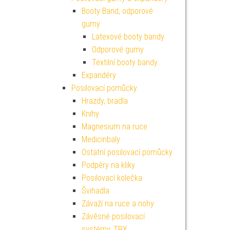
Booty Band, odporové
gumy
Latexové booty bandy
Odporové gumy
Textilní booty bandy
Expandéry
Posilovací pomůcky
Hrazdy, bradla
Knihy
Magnesium na ruce
Medicinbaly
Ostatní posilovací pomůcky
Podpěry na kliky
Posilovací kolečka
Švihadla
Závaží na ruce a nohy
Závěsné posilovací
systémy, TRX