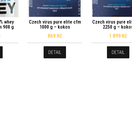
0% whey
Czech virus pure elite cfm
Czech virus pure el
n 908 g
1000 g – kokos
2250 g – koko
č
869
Kč
1 899
Kč
DETAIL
DETAIL