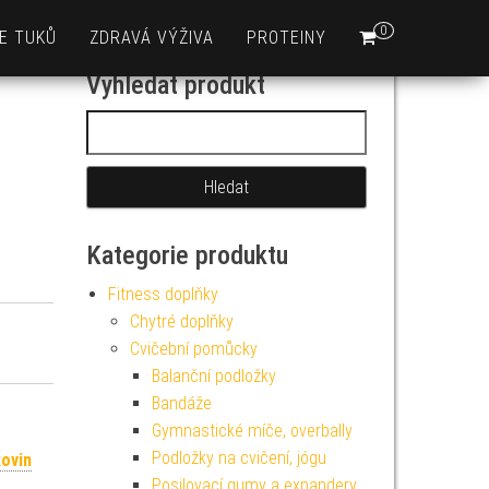
0
E TUKŮ
ZDRAVÁ VÝŽIVA
PROTEINY
Vyhledat produkt
Vyhledávání
Kategorie produktu
Fitness doplňky
Chytré doplňky
Cvičební pomůcky
Balanční podložky
Bandáže
Gymnastické míče, overbally
Podložky na cvičení, jógu
kovin
Posilovací gumy a expandery