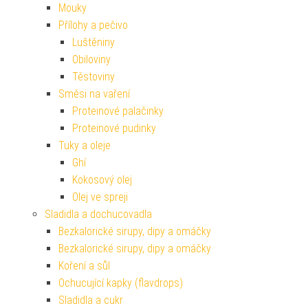
Mouky
Přílohy a pečivo
Luštěniny
Obiloviny
Těstoviny
Směsi na vaření
Proteinové palačinky
Proteinové pudinky
Tuky a oleje
Ghí
Kokosový olej
Olej ve spreji
Sladidla a dochucovadla
Bezkalorické sirupy, dipy a omáčky
Bezkalorické sirupy, dipy a omáčky
Koření a sůl
Ochucující kapky (flavdrops)
Sladidla a cukr