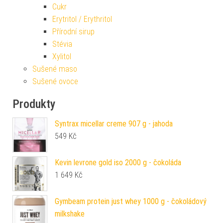
Cukr
Erytritol / Erythritol
Přírodní sirup
Stévia
Xylitol
Sušené maso
Sušené ovoce
Produkty
Syntrax micellar creme 907 g - jahoda
549
Kč
Kevin levrone gold iso 2000 g - čokoláda
1 649
Kč
Gymbeam protein just whey 1000 g - čokoládový
milkshake