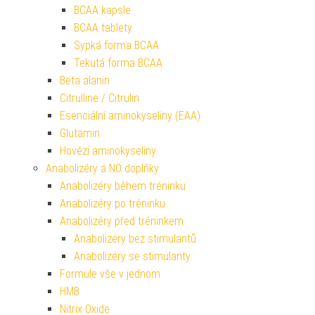
BCAA kapsle
BCAA tablety
Sypká forma BCAA
Tekutá forma BCAA
Beta alanin
Citrulline / Citrulin
Esenciální aminokyseliny (EAA)
Glutamin
Hovězí aminokyseliny
Anabolizéry a NO doplňky
Anabolizéry během tréninku
Anabolizéry po tréninku
Anabolizéry před tréninkem
Anabolizéry bez stimulantů
Anabolizéry se stimulanty
Formule vše v jednom
HMB
Nitrix Oxide