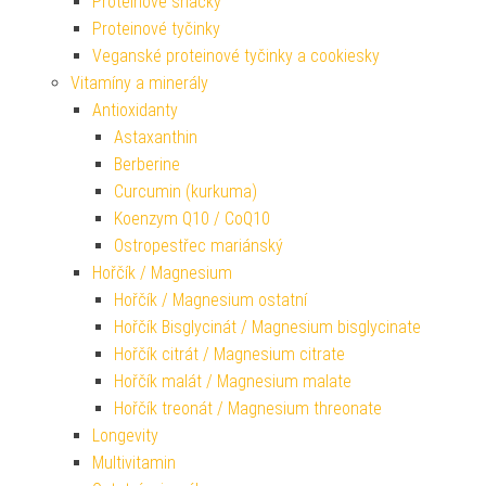
Proteinové snacky
Proteinové tyčinky
Veganské proteinové tyčinky a cookiesky
Vitamíny a minerály
Antioxidanty
Astaxanthin
Berberine
Curcumin (kurkuma)
Koenzym Q10 / CoQ10
Ostropestřec mariánský
Hořčík / Magnesium
Hořčík / Magnesium ostatní
Hořčík Bisglycinát / Magnesium bisglycinate
Hořčík citrát / Magnesium citrate
Hořčík malát / Magnesium malate
Hořčík treonát / Magnesium threonate
Longevity
Multivitamin