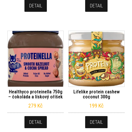
DETAIL
DETAIL
Healthyco proteinella 750g
Lifelike protein cashew
– čokoláda a lískový oříšek
coconut 300g
279
Kč
199
Kč
DETAIL
DETAIL