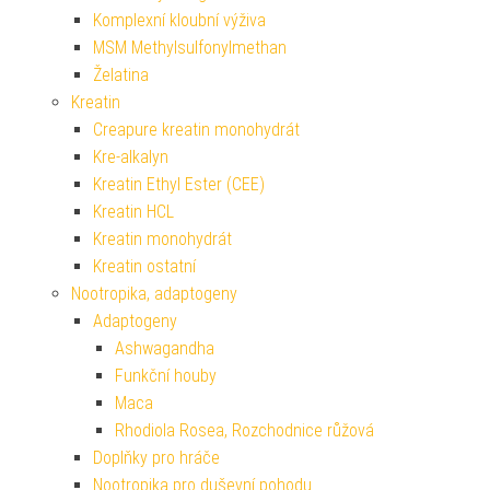
Komplexní kloubní výživa
MSM Methylsulfonylmethan
Želatina
Kreatin
Creapure kreatin monohydrát
Kre-alkalyn
Kreatin Ethyl Ester (CEE)
Kreatin HCL
Kreatin monohydrát
Kreatin ostatní
Nootropika, adaptogeny
Adaptogeny
Ashwagandha
Funkční houby
Maca
Rhodiola Rosea, Rozchodnice růžová
Doplňky pro hráče
Nootropika pro duševní pohodu