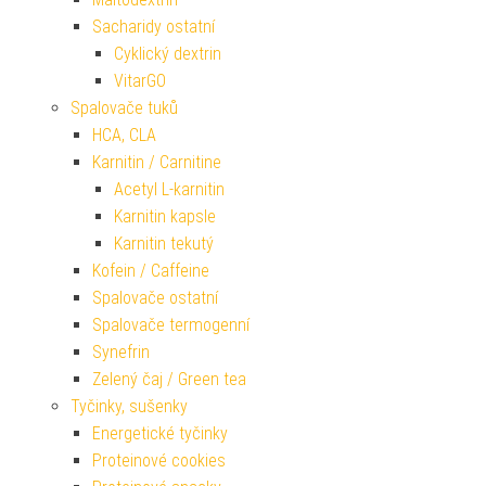
Sacharidy ostatní
Cyklický dextrin
VitarGO
Spalovače tuků
HCA, CLA
Karnitin / Carnitine
Acetyl L-karnitin
Karnitin kapsle
Karnitin tekutý
Kofein / Caffeine
Spalovače ostatní
Spalovače termogenní
Synefrin
Zelený čaj / Green tea
Tyčinky, sušenky
Energetické tyčinky
Proteinové cookies