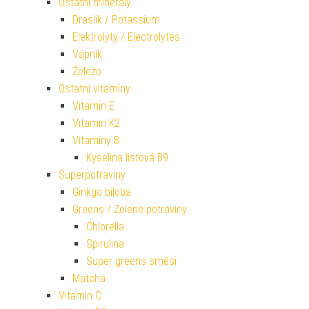
Ostatní minerály
Draslík / Potassium
Elektrolyty / Electrolytes
Vápník
Železo
Ostatní vitamíny
Vitamin E
Vitamin K2
Vitamíny B
Kyselina listová B9
Superpotraviny
Ginkgo biloba
Greens / Zelené potraviny
Chlorella
Spirulina
Super greens směsi
Matcha
Vitamin C