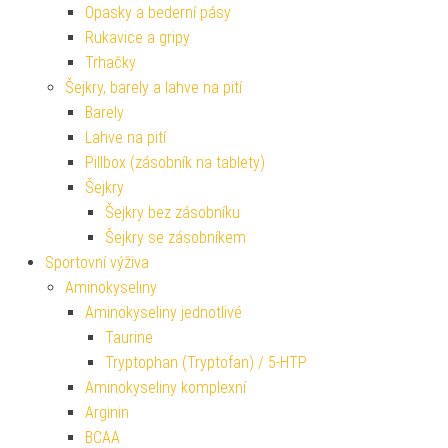
Opasky a bederní pásy
Rukavice a gripy
Trhačky
Šejkry, barely a lahve na pití
Barely
Lahve na pití
Pillbox (zásobník na tablety)
Šejkry
Šejkry bez zásobníku
Šejkry se zásobníkem
Sportovní výživa
Aminokyseliny
Aminokyseliny jednotlivé
Taurine
Tryptophan (Tryptofan) / 5-HTP
Aminokyseliny komplexní
Arginin
BCAA