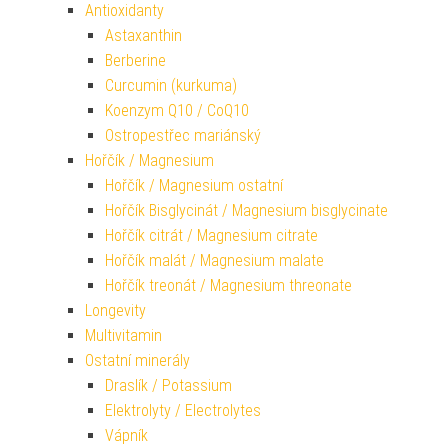
Antioxidanty
Astaxanthin
Berberine
Curcumin (kurkuma)
Koenzym Q10 / CoQ10
Ostropestřec mariánský
Hořčík / Magnesium
Hořčík / Magnesium ostatní
Hořčík Bisglycinát / Magnesium bisglycinate
Hořčík citrát / Magnesium citrate
Hořčík malát / Magnesium malate
Hořčík treonát / Magnesium threonate
Longevity
Multivitamin
Ostatní minerály
Draslík / Potassium
Elektrolyty / Electrolytes
Vápník