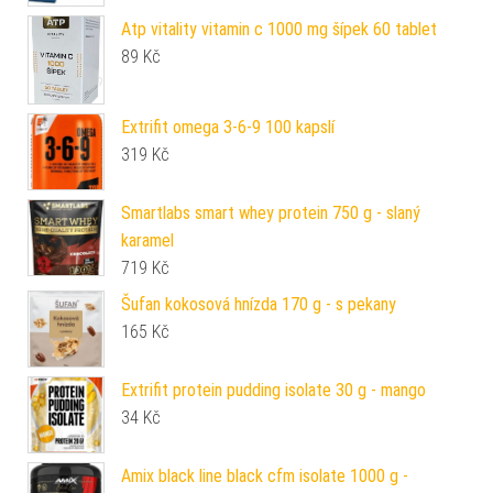
Atp vitality vitamin c 1000 mg šípek 60 tablet
89
Kč
Extrifit omega 3-6-9 100 kapslí
319
Kč
Smartlabs smart whey protein 750 g - slaný
karamel
719
Kč
Šufan kokosová hnízda 170 g - s pekany
165
Kč
Extrifit protein pudding isolate 30 g - mango
34
Kč
Amix black line black cfm isolate 1000 g -