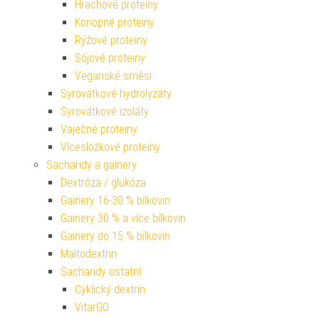
Hrachové proteiny
Konopné proteiny
Rýžové proteiny
Sójové proteiny
Veganské směsi
Syrovátkové hydrolyzáty
Syrovátkové izoláty
Vaječné proteiny
Vícesložkové proteiny
Sacharidy a gainery
Dextróza / glukóza
Gainery 16-30 % bílkovin
Gainery 30 % a více bílkovin
Gainery do 15 % bílkovin
Maltodextrin
Sacharidy ostatní
Cyklický dextrin
VitarGO