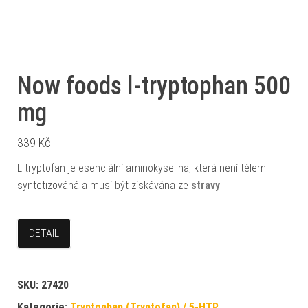
Now foods l-tryptophan 500
mg
339
Kč
L-tryptofan je esenciální aminokyselina, která není tělem
syntetizováná a musí být získávána ze
stravy
.
DETAIL
SKU:
27420
Kategorie:
Tryptophan (Tryptofan) / 5-HTP