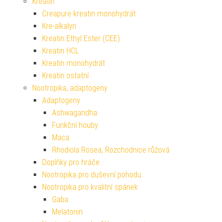
Kreatin
Creapure kreatin monohydrát
Kre-alkalyn
Kreatin Ethyl Ester (CEE)
Kreatin HCL
Kreatin monohydrát
Kreatin ostatní
Nootropika, adaptogeny
Adaptogeny
Ashwagandha
Funkční houby
Maca
Rhodiola Rosea, Rozchodnice růžová
Doplňky pro hráče
Nootropika pro duševní pohodu
Nootropika pro kvalitní spánek
Gaba
Melatonin