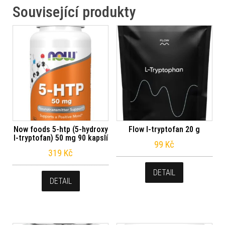
Související produkty
Now foods 5-htp (5-hydroxy
Flow l-tryptofan 20 g
l-tryptofan) 50 mg 90 kapslí
99
Kč
319
Kč
DETAIL
DETAIL