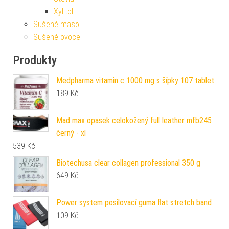
Xylitol
Sušené maso
Sušené ovoce
Produkty
Medpharma vitamin c 1000 mg s šípky 107 tablet
189
Kč
Mad max opasek celokožený full leather mfb245
černý - xl
539
Kč
Biotechusa clear collagen professional 350 g
649
Kč
Power system posilovací guma flat stretch band
109
Kč