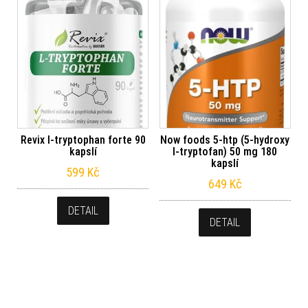
Revix l-tryptophan forte 90
Now foods 5-htp (5-hydroxy
kapslí
l-tryptofan) 50 mg 180
kapslí
599
Kč
649
Kč
DETAIL
DETAIL