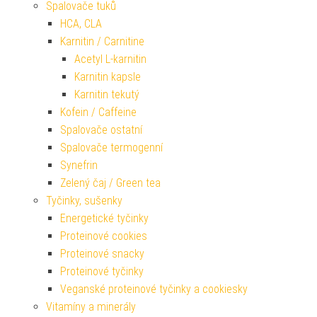
Spalovače tuků
HCA, CLA
Karnitin / Carnitine
Acetyl L-karnitin
Karnitin kapsle
Karnitin tekutý
Kofein / Caffeine
Spalovače ostatní
Spalovače termogenní
Synefrin
Zelený čaj / Green tea
Tyčinky, sušenky
Energetické tyčinky
Proteinové cookies
Proteinové snacky
Proteinové tyčinky
Veganské proteinové tyčinky a cookiesky
Vitamíny a minerály