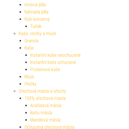
Hotová jídla
Náhrada jídla
Rybí konzervy
Tuňák
Kaše, vločky a müsli
Granola
Kaše
Instantní kaše neochucené
Instantní kaše ochucené
Proteinové kaše
Müsli
Vločky
Ořechová másla a ořechy
100% ořechová másla
Arašídová másla
Kešu másla
Mandlová másla
Ochucená ořechová másla