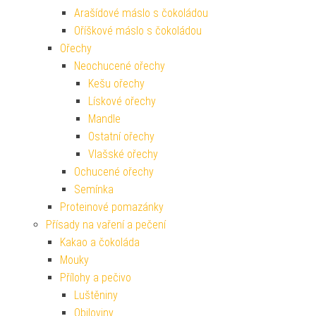
Arašídové máslo s čokoládou
Oříškové máslo s čokoládou
Ořechy
Neochucené ořechy
Kešu ořechy
Lískové ořechy
Mandle
Ostatní ořechy
Vlašské ořechy
Ochucené ořechy
Semínka
Proteinové pomazánky
Přísady na vaření a pečení
Kakao a čokoláda
Mouky
Přílohy a pečivo
Luštěniny
Obiloviny