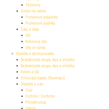
Těstoviny
Směsi na vaření
Proteinové palačinky
Proteinové pudinky
Tuky a oleje
Ghí
Kokosový olej
Olej ve spreji
Sladidla a dochucovadla
Bezkalorické sirupy, dipy a omáčky
Bezkalorické sirupy, dipy a omáčky
Koření a sůl
Ochucující kapky (flavdrops)
Sladidla a cukr
Cukr
Erytritol / Erythritol
Přírodní sirup
Stévia