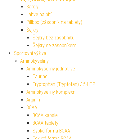
Barely
Lahve na pití
Pillbox (zásobník na tablety)
Šejkry
Šejkry bez zásobníku
Šejkry se zásobníkem
Sportovní výživa
Aminokyseliny
Aminokyseliny jednotlivé
Taurine
Tryptophan (Tryptofan) / 5-HTP
Aminokyseliny komplexní
Arginin
BCAA
BCAA kapsle
BCAA tablety
Sypká forma BCAA
Tekutá forma BCAA