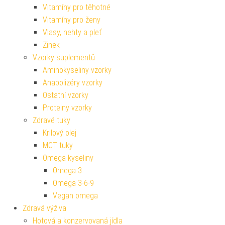
Vitamíny pro těhotné
Vitamíny pro ženy
Vlasy, nehty a pleť
Zinek
Vzorky suplementů
Aminokyseliny vzorky
Anabolizéry vzorky
Ostatní vzorky
Proteiny vzorky
Zdravé tuky
Krilový olej
MCT tuky
Omega kyseliny
Omega 3
Omega 3-6-9
Vegan omega
Zdravá výživa
Hotová a konzervovaná jídla