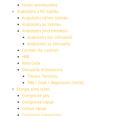
Hovězí aminokyseliny
Anabolizéry a NO doplňky
Anabolizéry během tréninku
Anabolizéry po tréninku
Anabolizéry před tréninkem
Anabolizéry bez stimulantů
Anabolizéry se stimulanty
Formule vše v jednom
HMB
Nitrix Oxide
Stimulanty testosteronu
Tribulus Terrestris
ZMA / Zinek + Magnesium (hořčík)
Energie, pitný režim
Energetické gely
Energetické nápoje
Iontové nápoje
Stimulanty a energizéry