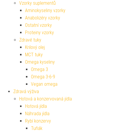
Vzorky suplementů
Aminokyseliny vzorky
Anabolizéry vzorky
Ostatní vzorky
Proteiny vzorky
Zdravé tuky
Krilový olej
MCT tuky
Omega kyseliny
Omega 3
Omega 3-6-9
Vegan omega
Zdravá výživa
Hotová a konzervovaná jídla
Hotová jídla
Náhrada jídla
Rybí konzervy
Tuňák