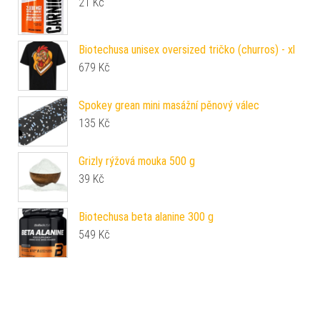
21
Kč
Biotechusa unisex oversized tričko (churros) - xl
679
Kč
Spokey grean mini masážní pěnový válec
135
Kč
Grizly rýžová mouka 500 g
39
Kč
Biotechusa beta alanine 300 g
549
Kč