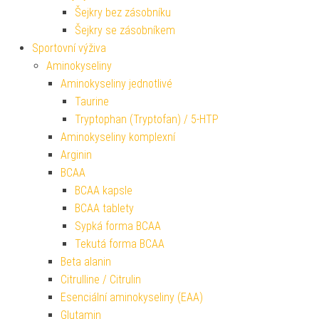
Šejkry bez zásobníku
Šejkry se zásobníkem
Sportovní výživa
Aminokyseliny
Aminokyseliny jednotlivé
Taurine
Tryptophan (Tryptofan) / 5-HTP
Aminokyseliny komplexní
Arginin
BCAA
BCAA kapsle
BCAA tablety
Sypká forma BCAA
Tekutá forma BCAA
Beta alanin
Citrulline / Citrulin
Esenciální aminokyseliny (EAA)
Glutamin