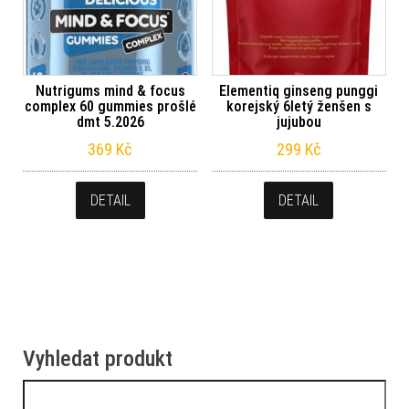
Nutrigums mind & focus
Elementiq ginseng punggi
complex 60 gummies prošlé
korejský 6letý ženšen s
dmt 5.2026
jujubou
369
Kč
299
Kč
DETAIL
DETAIL
Vyhledat produkt
Vyhledávání