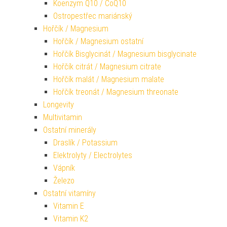
Koenzym Q10 / CoQ10
Ostropestřec mariánský
Hořčík / Magnesium
Hořčík / Magnesium ostatní
Hořčík Bisglycinát / Magnesium bisglycinate
Hořčík citrát / Magnesium citrate
Hořčík malát / Magnesium malate
Hořčík treonát / Magnesium threonate
Longevity
Multivitamin
Ostatní minerály
Draslík / Potassium
Elektrolyty / Electrolytes
Vápník
Železo
Ostatní vitamíny
Vitamin E
Vitamin K2