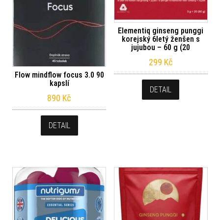
Elementiq ginseng punggi
korejský 6letý ženšen s
jujubou – 60 g (20
299
Kč
Flow mindflow focus 3.0 90
kapslí
DETAIL
890
Kč
DETAIL