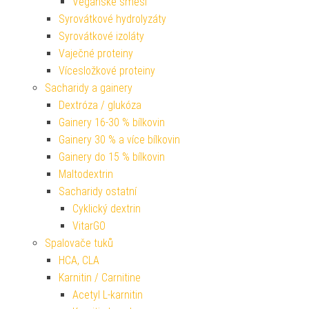
Veganské směsi
Syrovátkové hydrolyzáty
Syrovátkové izoláty
Vaječné proteiny
Vícesložkové proteiny
Sacharidy a gainery
Dextróza / glukóza
Gainery 16-30 % bílkovin
Gainery 30 % a více bílkovin
Gainery do 15 % bílkovin
Maltodextrin
Sacharidy ostatní
Cyklický dextrin
VitarGO
Spalovače tuků
HCA, CLA
Karnitin / Carnitine
Acetyl L-karnitin