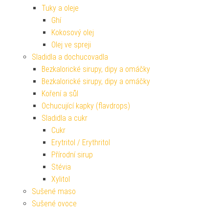
Tuky a oleje
Ghí
Kokosový olej
Olej ve spreji
Sladidla a dochucovadla
Bezkalorické sirupy, dipy a omáčky
Bezkalorické sirupy, dipy a omáčky
Koření a sůl
Ochucující kapky (flavdrops)
Sladidla a cukr
Cukr
Erytritol / Erythritol
Přírodní sirup
Stévia
Xylitol
Sušené maso
Sušené ovoce