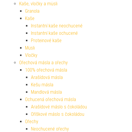
Kaše, vločky a müsli
Granola
Kaše
Instantní kaše neochucené
Instantní kaše ochucené
Proteinové kaše
Müsli
Vločky
Ořechová másla a ořechy
100% ořechová másla
Arašídová másla
Kešu másla
Mandlová másla
Ochucená ořechová másla
Arašídové máslo s čokoládou
Oříškové máslo s čokoládou
Ořechy
Neochucené ořechy