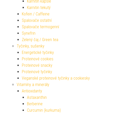
Karnitin kapsle
Karnitin tekutý
Kofein / Caffeine
Spalovače ostatní
Spalovače termogenní
Synefrin
Zelený čaj / Green tea
Tyčinky, sušenky
Energetické tyčinky
Proteinové cookies
Proteinové snacky
Proteinové tyčinky
Veganské proteinové tyčinky a cookiesky
Vitamíny a minerály
Antioxidanty
Astaxanthin
Berberine
Curcumin (kurkuma)