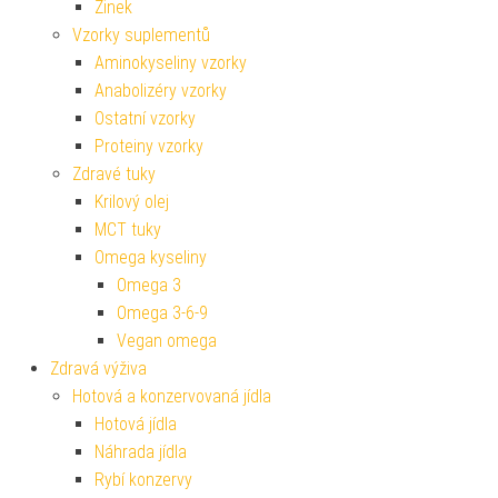
Zinek
Vzorky suplementů
Aminokyseliny vzorky
Anabolizéry vzorky
Ostatní vzorky
Proteiny vzorky
Zdravé tuky
Krilový olej
MCT tuky
Omega kyseliny
Omega 3
Omega 3-6-9
Vegan omega
Zdravá výživa
Hotová a konzervovaná jídla
Hotová jídla
Náhrada jídla
Rybí konzervy