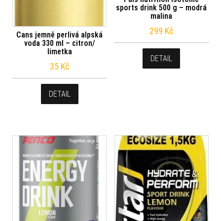
sports drink 500 g – modrá
malina
299
Kč
Cans jemně perlivá alpská
voda 330 ml – citron/
limetka
DETAIL
35
Kč
DETAIL