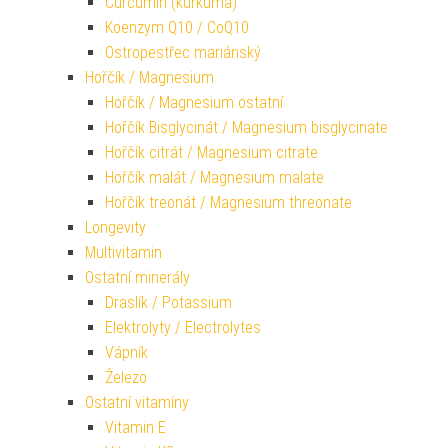
Curcumin (kurkuma)
Koenzym Q10 / CoQ10
Ostropestřec mariánský
Hořčík / Magnesium
Hořčík / Magnesium ostatní
Hořčík Bisglycinát / Magnesium bisglycinate
Hořčík citrát / Magnesium citrate
Hořčík malát / Magnesium malate
Hořčík treonát / Magnesium threonate
Longevity
Multivitamin
Ostatní minerály
Draslík / Potassium
Elektrolyty / Electrolytes
Vápník
Železo
Ostatní vitamíny
Vitamin E