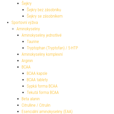
Šejkry
Šejkry bez zásobníku
Šejkry se zásobníkem
Sportovní výživa
Aminokyseliny
Aminokyseliny jednotlivé
Taurine
Tryptophan (Tryptofan) / 5-HTP
Aminokyseliny komplexní
Arginin
BCAA
BCAA kapsle
BCAA tablety
Sypká forma BCAA
Tekutá forma BCAA
Beta alanin
Citrulline / Citrulin
Esenciální aminokyseliny (EAA)