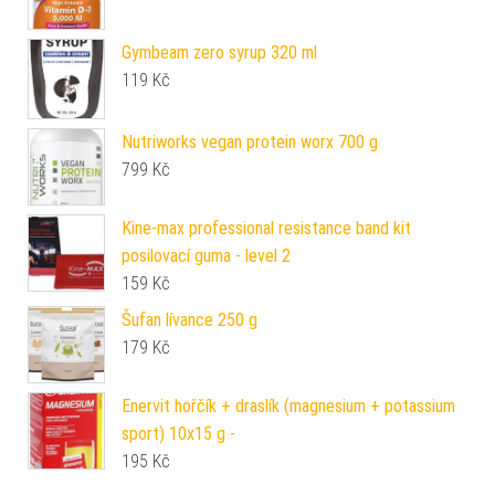
Gymbeam zero syrup 320 ml
119
Kč
Nutriworks vegan protein worx 700 g
799
Kč
Kine-max professional resistance band kit
posilovací guma - level 2
159
Kč
Šufan lívance 250 g
179
Kč
Enervit hořčík + draslík (magnesium + potassium
sport) 10x15 g -
195
Kč