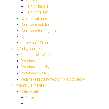
Acetyl L-karnitin
Karnitin kapsle
Karnitin tekutý
Kofein / Caffeine
Spalovače ostatní
Spalovače termogenní
Synefrin
Zelený čaj / Green tea
Tyčinky, sušenky
Energetické tyčinky
Proteinové cookies
Proteinové snacky
Proteinové tyčinky
Veganské proteinové tyčinky a cookiesky
Vitamíny a minerály
Antioxidanty
Astaxanthin
Berberine