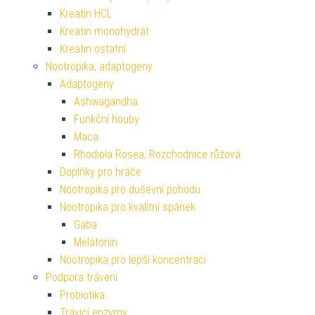
Kreatin HCL
Kreatin monohydrát
Kreatin ostatní
Nootropika, adaptogeny
Adaptogeny
Ashwagandha
Funkční houby
Maca
Rhodiola Rosea, Rozchodnice růžová
Doplňky pro hráče
Nootropika pro duševní pohodu
Nootropika pro kvalitní spánek
Gaba
Melatonin
Nootropika pro lepší koncentraci
Podpora trávení
Probiotika
Trávicí enzymy