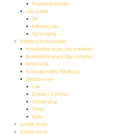
Proteinové pudinky
Tuky a oleje
Ghí
Kokosový olej
Olej ve spreji
Sladidla a dochucovadla
Bezkalorické sirupy, dipy a omáčky
Bezkalorické sirupy, dipy a omáčky
Koření a sůl
Ochucující kapky (flavdrops)
Sladidla a cukr
Cukr
Erytritol / Erythritol
Přírodní sirup
Stévia
Xylitol
Sušené maso
Sušené ovoce