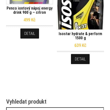
Penco iontový nápoj energy
drink 900 g – citron
499
Kč
DETAIL
Isostar hydrate & perform
1500 g
639
Kč
DETAIL
Vyhledat produkt