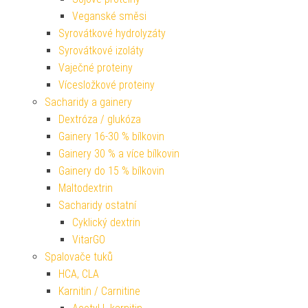
Veganské směsi
Syrovátkové hydrolyzáty
Syrovátkové izoláty
Vaječné proteiny
Vícesložkové proteiny
Sacharidy a gainery
Dextróza / glukóza
Gainery 16-30 % bílkovin
Gainery 30 % a více bílkovin
Gainery do 15 % bílkovin
Maltodextrin
Sacharidy ostatní
Cyklický dextrin
VitarGO
Spalovače tuků
HCA, CLA
Karnitin / Carnitine