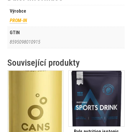
Výrobce
PROM-IN
GTIN
8595098010915
Související produkty
Puls nutrition isotonic