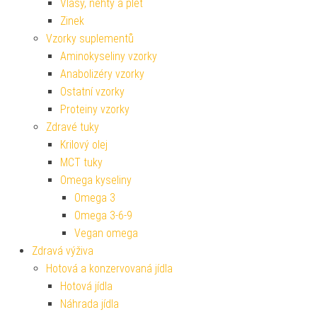
Vlasy, nehty a pleť
Zinek
Vzorky suplementů
Aminokyseliny vzorky
Anabolizéry vzorky
Ostatní vzorky
Proteiny vzorky
Zdravé tuky
Krilový olej
MCT tuky
Omega kyseliny
Omega 3
Omega 3-6-9
Vegan omega
Zdravá výživa
Hotová a konzervovaná jídla
Hotová jídla
Náhrada jídla