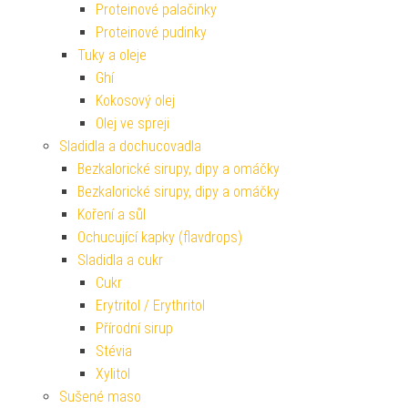
Proteinové palačinky
Proteinové pudinky
Tuky a oleje
Ghí
Kokosový olej
Olej ve spreji
Sladidla a dochucovadla
Bezkalorické sirupy, dipy a omáčky
Bezkalorické sirupy, dipy a omáčky
Koření a sůl
Ochucující kapky (flavdrops)
Sladidla a cukr
Cukr
Erytritol / Erythritol
Přírodní sirup
Stévia
Xylitol
Sušené maso