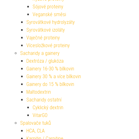
Sójové proteiny
Veganské směsi
Syrovátkové hydrolyzáty
Syrovátkové izoláty
Vaječné proteiny
Vícesložkové proteiny
Sacharidy a gainery
Dextróza / glukóza
Gainery 16-30 % bílkovin
Gainery 30 % a více bílkovin
Gainery do 15 % bílkovin
Maltodextrin
Sacharidy ostatní
Cyklický dextrin
VitarGO
Spalovače tuků
HCA, CLA
Karnitin / Carnitine