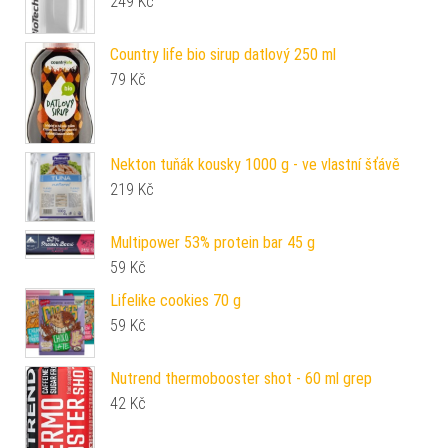
249
Kč
Country life bio sirup datlový 250 ml
79
Kč
Nekton tuňák kousky 1000 g - ve vlastní šťávě
219
Kč
Multipower 53% protein bar 45 g
59
Kč
Lifelike cookies 70 g
59
Kč
Nutrend thermobooster shot - 60 ml grep
42
Kč