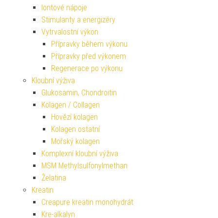
Iontové nápoje
Stimulanty a energizéry
Vytrvalostní výkon
Přípravky během výkonu
Přípravky před výkonem
Regenerace po výkonu
Kloubní výživa
Glukosamin, Chondroitin
Kolagen / Collagen
Hovězí kolagen
Kolagen ostatní
Mořský kolagen
Komplexní kloubní výživa
MSM Methylsulfonylmethan
Želatina
Kreatin
Creapure kreatin monohydrát
Kre-alkalyn