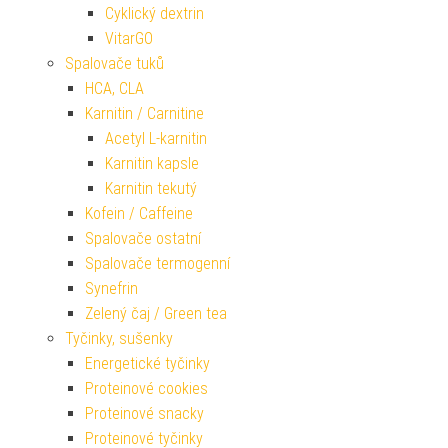
Cyklický dextrin
VitarGO
Spalovače tuků
HCA, CLA
Karnitin / Carnitine
Acetyl L-karnitin
Karnitin kapsle
Karnitin tekutý
Kofein / Caffeine
Spalovače ostatní
Spalovače termogenní
Synefrin
Zelený čaj / Green tea
Tyčinky, sušenky
Energetické tyčinky
Proteinové cookies
Proteinové snacky
Proteinové tyčinky