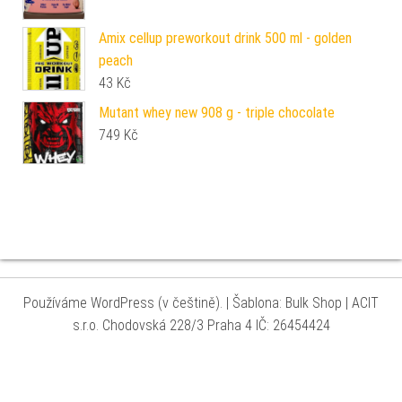
Amix cellup preworkout drink 500 ml - golden
peach
43
Kč
Mutant whey new 908 g - triple chocolate
749
Kč
Používáme WordPress (v češtině).
|
Šablona: Bulk Shop
| ACIT
s.r.o. Chodovská 228/3 Praha 4 IČ: 26454424