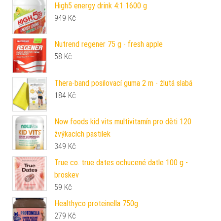
High5 energy drink 4:1 1600 g
949
Kč
Nutrend regener 75 g - fresh apple
58
Kč
Thera-band posilovací guma 2 m - žlutá slabá
184
Kč
Now foods kid vits multivitamín pro děti 120
žvýkacích pastilek
349
Kč
True co. true dates ochucené datle 100 g -
broskev
59
Kč
Healthyco proteinella 750g
279
Kč