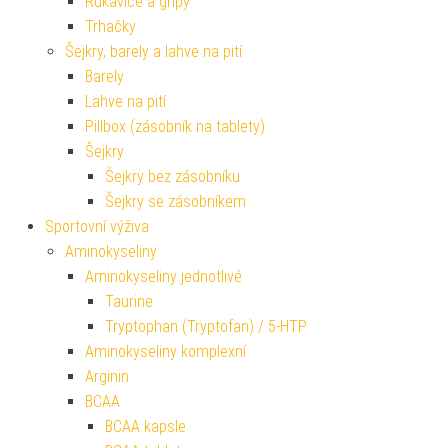
Rukavice a gripy
Trhačky
Šejkry, barely a lahve na pití
Barely
Lahve na pití
Pillbox (zásobník na tablety)
Šejkry
Šejkry bez zásobníku
Šejkry se zásobníkem
Sportovní výživa
Aminokyseliny
Aminokyseliny jednotlivé
Taurine
Tryptophan (Tryptofan) / 5-HTP
Aminokyseliny komplexní
Arginin
BCAA
BCAA kapsle