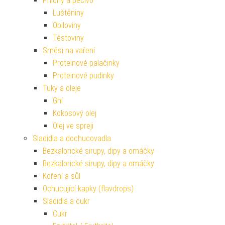
Přílohy a pečivo
Luštěniny
Obiloviny
Těstoviny
Směsi na vaření
Proteinové palačinky
Proteinové pudinky
Tuky a oleje
Ghí
Kokosový olej
Olej ve spreji
Sladidla a dochucovadla
Bezkalorické sirupy, dipy a omáčky
Bezkalorické sirupy, dipy a omáčky
Koření a sůl
Ochucující kapky (flavdrops)
Sladidla a cukr
Cukr