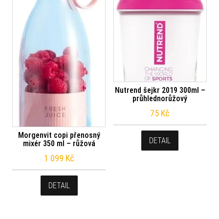
Nutrend šejkr 2019 300ml –
průhlednorůžový
75
Kč
Morgenvit copi přenosný
DETAIL
mixér 350 ml – růžová
1 099
Kč
DETAIL