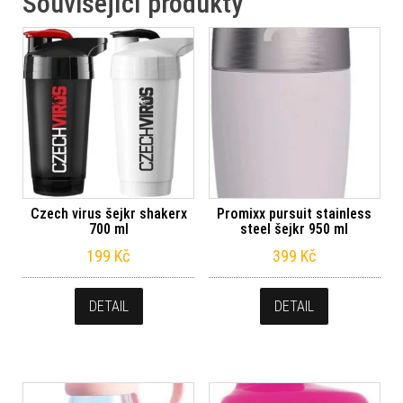
Související produkty
Czech virus šejkr shakerx
Promixx pursuit stainless
700 ml
steel šejkr 950 ml
199
Kč
399
Kč
DETAIL
DETAIL