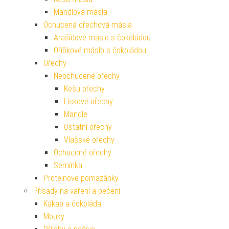
Mandlová másla
Ochucená ořechová másla
Arašídové máslo s čokoládou
Oříškové máslo s čokoládou
Ořechy
Neochucené ořechy
Kešu ořechy
Lískové ořechy
Mandle
Ostatní ořechy
Vlašské ořechy
Ochucené ořechy
Semínka
Proteinové pomazánky
Přísady na vaření a pečení
Kakao a čokoláda
Mouky