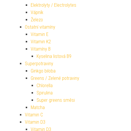
Elektrolyty / Electrolytes
Vápník
Železo
Ostatní vitamíny
Vitamin E
Vitamin K2
Vitamíny B
Kyselina listová B9
Superpotraviny
Ginkgo biloba
Greens / Zelené potraviny
Chlorella
Spirulina
Super greens směsi
Matcha
Vitamin C
Vitamin D3
Vitamin D3