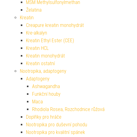
MSM Methylsulfonylmethan
Želatina
Kreatin
Creapure kreatin monohydrát
Kre-alkalyn
Kreatin Ethyl Ester (CEE)
Kreatin HCL
Kreatin monohydrát
Kreatin ostatní
Nootropika, adaptogeny
Adaptogeny
Ashwagandha
Funkční houby
Maca
Rhodiola Rosea, Rozchodnice růžová
Doplňky pro hráče
Nootropika pro duševní pohodu
Nootropika pro kvalitní spánek