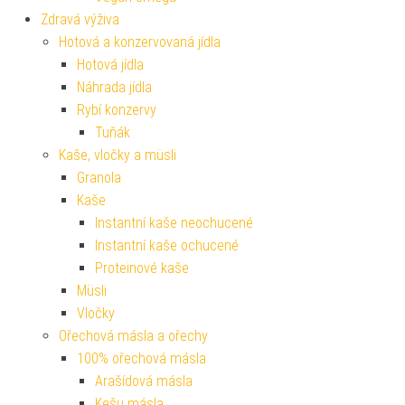
Zdravá výživa
Hotová a konzervovaná jídla
Hotová jídla
Náhrada jídla
Rybí konzervy
Tuňák
Kaše, vločky a müsli
Granola
Kaše
Instantní kaše neochucené
Instantní kaše ochucené
Proteinové kaše
Müsli
Vločky
Ořechová másla a ořechy
100% ořechová másla
Arašídová másla
Kešu másla