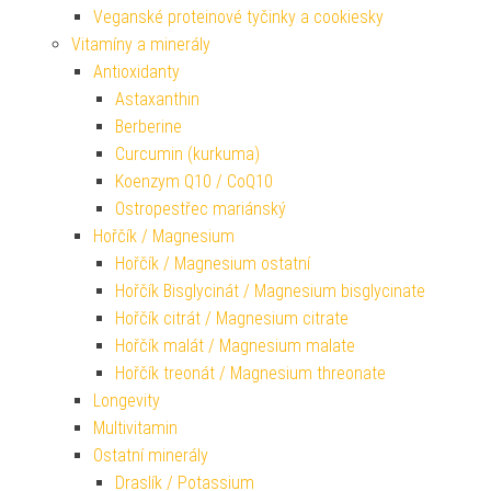
Veganské proteinové tyčinky a cookiesky
Vitamíny a minerály
Antioxidanty
Astaxanthin
Berberine
Curcumin (kurkuma)
Koenzym Q10 / CoQ10
Ostropestřec mariánský
Hořčík / Magnesium
Hořčík / Magnesium ostatní
Hořčík Bisglycinát / Magnesium bisglycinate
Hořčík citrát / Magnesium citrate
Hořčík malát / Magnesium malate
Hořčík treonát / Magnesium threonate
Longevity
Multivitamin
Ostatní minerály
Draslík / Potassium