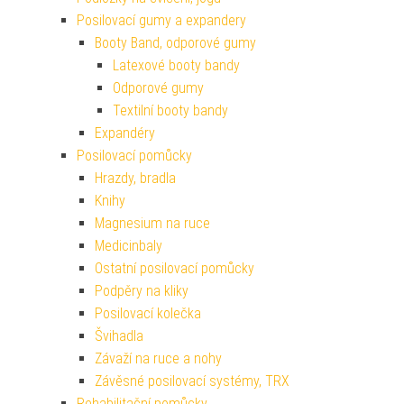
Posilovací gumy a expandery
Booty Band, odporové gumy
Latexové booty bandy
Odporové gumy
Textilní booty bandy
Expandéry
Posilovací pomůcky
Hrazdy, bradla
Knihy
Magnesium na ruce
Medicinbaly
Ostatní posilovací pomůcky
Podpěry na kliky
Posilovací kolečka
Švihadla
Závaží na ruce a nohy
Závěsné posilovací systémy, TRX
Rehabilitační pomůcky