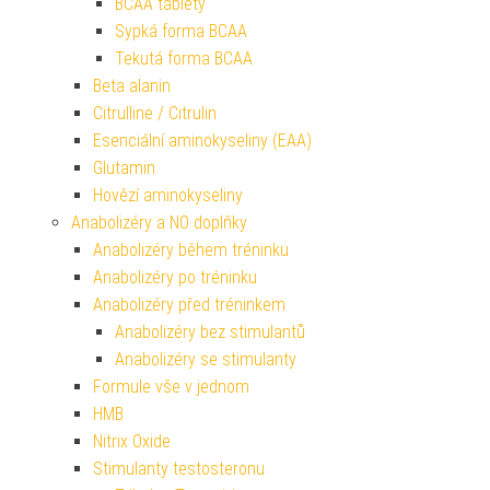
BCAA tablety
Sypká forma BCAA
Tekutá forma BCAA
Beta alanin
Citrulline / Citrulin
Esenciální aminokyseliny (EAA)
Glutamin
Hovězí aminokyseliny
Anabolizéry a NO doplňky
Anabolizéry během tréninku
Anabolizéry po tréninku
Anabolizéry před tréninkem
Anabolizéry bez stimulantů
Anabolizéry se stimulanty
Formule vše v jednom
HMB
Nitrix Oxide
Stimulanty testosteronu