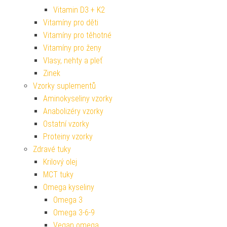
Vitamin D3 + K2
Vitamíny pro děti
Vitamíny pro těhotné
Vitamíny pro ženy
Vlasy, nehty a pleť
Zinek
Vzorky suplementů
Aminokyseliny vzorky
Anabolizéry vzorky
Ostatní vzorky
Proteiny vzorky
Zdravé tuky
Krilový olej
MCT tuky
Omega kyseliny
Omega 3
Omega 3-6-9
Vegan omega