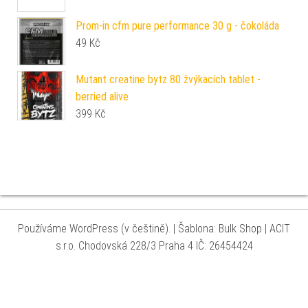
Prom-in cfm pure performance 30 g - čokoláda
49
Kč
Mutant creatine bytz 80 žvýkacích tablet -
berried alive
399
Kč
Používáme WordPress (v češtině).
|
Šablona: Bulk Shop
| ACIT
s.r.o. Chodovská 228/3 Praha 4 IČ: 26454424