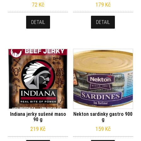
72
Kč
179
Kč
DETAIL
DETAIL
Indiana jerky sušené maso
Nekton sardinky gastro 900
90 g
g
219
Kč
159
Kč