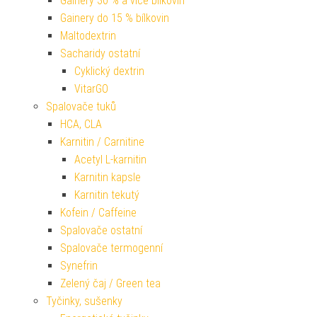
Gainery 30 % a více bílkovin
Gainery do 15 % bílkovin
Maltodextrin
Sacharidy ostatní
Cyklický dextrin
VitarGO
Spalovače tuků
HCA, CLA
Karnitin / Carnitine
Acetyl L-karnitin
Karnitin kapsle
Karnitin tekutý
Kofein / Caffeine
Spalovače ostatní
Spalovače termogenní
Synefrin
Zelený čaj / Green tea
Tyčinky, sušenky