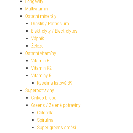
Longevity
Multivitamin
Ostatní minerály
Draslík / Potassium
Elektrolyty / Electrolytes
Vápník
Železo
Ostatní vitamíny
Vitamin E
Vitamin K2
Vitamíny B
Kyselina listová B9
Superpotraviny
Ginkgo biloba
Greens / Zelené potraviny
Chlorella
Spirulina
Super greens směsi