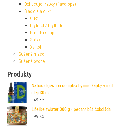
Ochucující kapky (flavdrops)
Sladidla a cukr
Cukr
Erytritol / Erythritol
Přírodní sirup
Stévia
Xylitol
Sušené maso
Sušené ovoce
Produkty
Natios digestion complex bylinné kapky v mct
oleji 30 ml
549
Kč
Lifelike twister 300 g - pecan/ bílá čokoláda
199
Kč