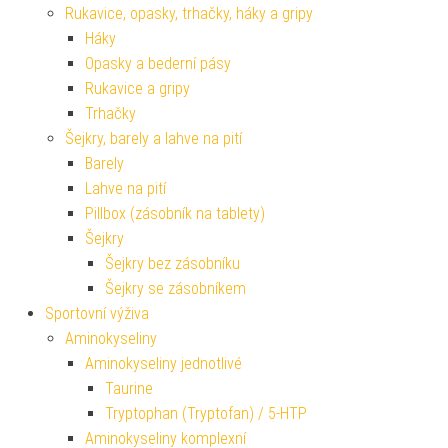
Rukavice, opasky, trhačky, háky a gripy
Háky
Opasky a bederní pásy
Rukavice a gripy
Trhačky
Šejkry, barely a lahve na pití
Barely
Lahve na pití
Pillbox (zásobník na tablety)
Šejkry
Šejkry bez zásobníku
Šejkry se zásobníkem
Sportovní výživa
Aminokyseliny
Aminokyseliny jednotlivé
Taurine
Tryptophan (Tryptofan) / 5-HTP
Aminokyseliny komplexní