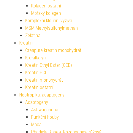
Kolagen ostatní
Mořský kolagen
Komplexní kloubní výživa
MSM Methylsulfonylmethan
Želatina
Kreatin
Creapure kreatin monohydrát
Kre-alkalyn
Kreatin Ethyl Ester (CEE)
Kreatin HCL
Kreatin monohydrát
Kreatin ostatní
Nootropika, adaptogeny
Adaptogeny
Ashwagandha
Funkční houby
Maca
Rhodiola Rosea, Rozchodnice růžová