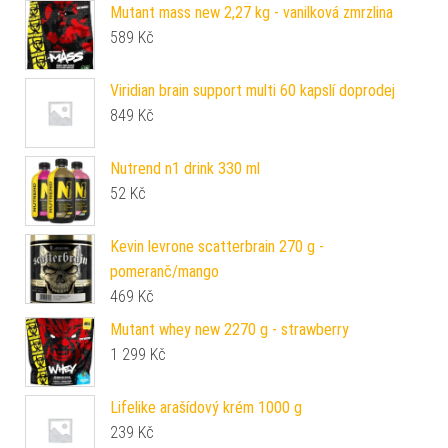
Mutant mass new 2,27 kg - vanilková zmrzlina
589
Kč
Viridian brain support multi 60 kapslí doprodej
849
Kč
Nutrend n1 drink 330 ml
52
Kč
Kevin levrone scatterbrain 270 g -
pomeranč/mango
469
Kč
Mutant whey new 2270 g - strawberry
1 299
Kč
Lifelike arašídový krém 1000 g
239
Kč