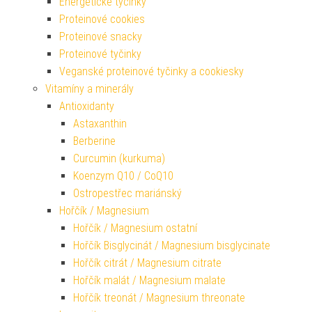
Energetické tyčinky
Proteinové cookies
Proteinové snacky
Proteinové tyčinky
Veganské proteinové tyčinky a cookiesky
Vitamíny a minerály
Antioxidanty
Astaxanthin
Berberine
Curcumin (kurkuma)
Koenzym Q10 / CoQ10
Ostropestřec mariánský
Hořčík / Magnesium
Hořčík / Magnesium ostatní
Hořčík Bisglycinát / Magnesium bisglycinate
Hořčík citrát / Magnesium citrate
Hořčík malát / Magnesium malate
Hořčík treonát / Magnesium threonate