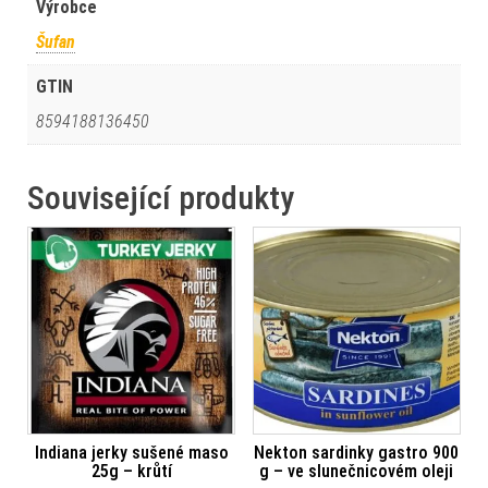
Výrobce
Šufan
GTIN
8594188136450
Související produkty
Indiana jerky sušené maso
Nekton sardinky gastro 900
25g – krůtí
g – ve slunečnicovém oleji