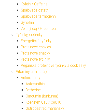
Kofein / Caffeine
Spalovače ostatní
Spalovače termogenní
Synefrin
Zelený čaj / Green tea
Tyčinky, sušenky
Energetické tyčinky
Proteinové cookies
Proteinové snacky
Proteinové tyčinky
Veganské proteinové tyčinky a cookiesky
Vitamíny a minerály
Antioxidanty
Astaxanthin
Berberine
Curcumin (kurkuma)
Koenzym Q10 / CoQ10
Ostropestřec mariánský