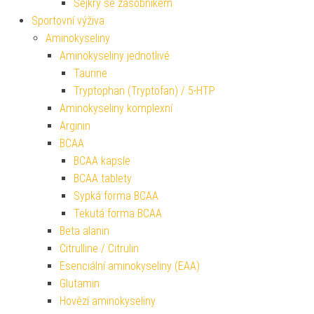
Šejkry se zásobníkem
Sportovní výživa
Aminokyseliny
Aminokyseliny jednotlivé
Taurine
Tryptophan (Tryptofan) / 5-HTP
Aminokyseliny komplexní
Arginin
BCAA
BCAA kapsle
BCAA tablety
Sypká forma BCAA
Tekutá forma BCAA
Beta alanin
Citrulline / Citrulin
Esenciální aminokyseliny (EAA)
Glutamin
Hovězí aminokyseliny