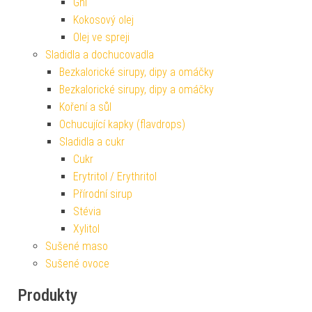
Ghí
Kokosový olej
Olej ve spreji
Sladidla a dochucovadla
Bezkalorické sirupy, dipy a omáčky
Bezkalorické sirupy, dipy a omáčky
Koření a sůl
Ochucující kapky (flavdrops)
Sladidla a cukr
Cukr
Erytritol / Erythritol
Přírodní sirup
Stévia
Xylitol
Sušené maso
Sušené ovoce
Produkty