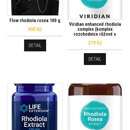
Flow rhodiola rosea 100 g
Viridian enhanced rhodiola
490
Kč
complex (komplex
rozchodnice růžové s
379
Kč
DETAIL
DETAIL