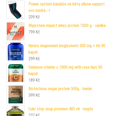
Power system bandáže na lokty elbow support
evo modrá - l
209
Kč
Myprotein impact whey protein 1000 g - vanilka
799
Kč
Natios magnesium bisglycinate 500 mg + b6 90
kapslí
299
Kč
Swanson vitamin c 1000 mg with rose hips 90
kapslí
189
Kč
Biotechusa vegan protein 500g - banán
399
Kč
Cukr stop sirup premium 485 ml - mojito
237
Kč