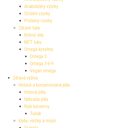
Anabolizéry vzorky
Ostatní vzorky
Proteiny vzorky
Zdravé tuky
Krilový olej
MCT tuky
Omega kyseliny
Omega 3
Omega 3-6-9
Vegan omega
Zdravá výživa
Hotová a konzervovaná jídla
Hotová jídla
Náhrada jídla
Rybí konzervy
Tuňák
Kaše, vločky a müsli
Granola