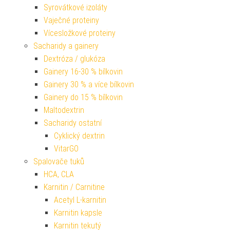
Syrovátkové izoláty
Vaječné proteiny
Vícesložkové proteiny
Sacharidy a gainery
Dextróza / glukóza
Gainery 16-30 % bílkovin
Gainery 30 % a více bílkovin
Gainery do 15 % bílkovin
Maltodextrin
Sacharidy ostatní
Cyklický dextrin
VitarGO
Spalovače tuků
HCA, CLA
Karnitin / Carnitine
Acetyl L-karnitin
Karnitin kapsle
Karnitin tekutý