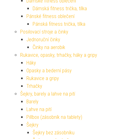
Dámské fitness oblečení
Dámská fitness trička, tílka
Pánské fitness oblečení
Pánská fitness trička, tílka
Posilovací stroje a činky
Jednoruční činky
Činky na aerobik
Rukavice, opasky, trhačky, háky a gripy
Háky
Opasky a bederní pásy
Rukavice a gripy
Trhačky
Šejkry, barely a lahve na pití
Barely
Lahve na pití
Pillbox (zásobník na tablety)
Šejkry
Šejkry bez zásobníku