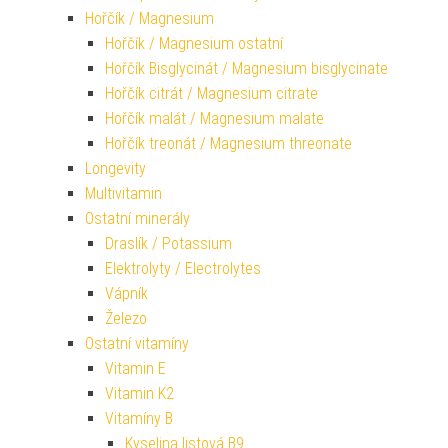
Hořčík / Magnesium
Hořčík / Magnesium ostatní
Hořčík Bisglycinát / Magnesium bisglycinate
Hořčík citrát / Magnesium citrate
Hořčík malát / Magnesium malate
Hořčík treonát / Magnesium threonate
Longevity
Multivitamin
Ostatní minerály
Draslík / Potassium
Elektrolyty / Electrolytes
Vápník
Železo
Ostatní vitamíny
Vitamin E
Vitamin K2
Vitamíny B
Kyselina listová B9