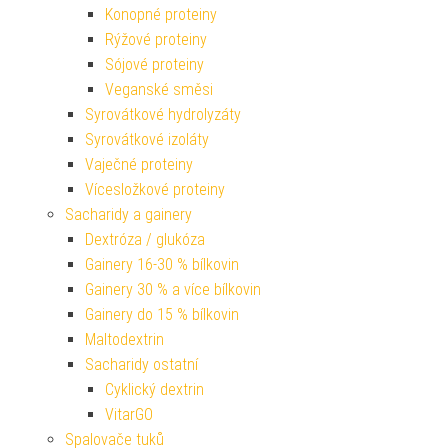
Konopné proteiny
Rýžové proteiny
Sójové proteiny
Veganské směsi
Syrovátkové hydrolyzáty
Syrovátkové izoláty
Vaječné proteiny
Vícesložkové proteiny
Sacharidy a gainery
Dextróza / glukóza
Gainery 16-30 % bílkovin
Gainery 30 % a více bílkovin
Gainery do 15 % bílkovin
Maltodextrin
Sacharidy ostatní
Cyklický dextrin
VitarGO
Spalovače tuků