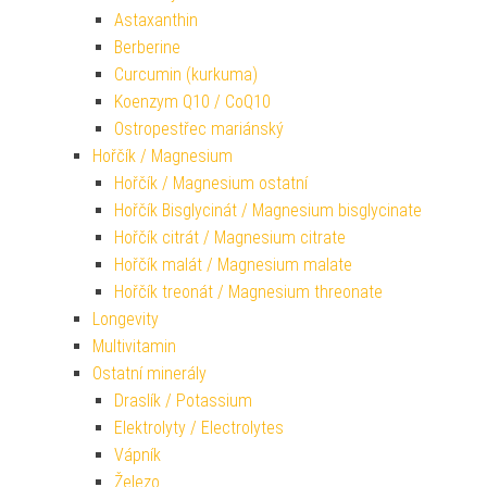
Astaxanthin
Berberine
Curcumin (kurkuma)
Koenzym Q10 / CoQ10
Ostropestřec mariánský
Hořčík / Magnesium
Hořčík / Magnesium ostatní
Hořčík Bisglycinát / Magnesium bisglycinate
Hořčík citrát / Magnesium citrate
Hořčík malát / Magnesium malate
Hořčík treonát / Magnesium threonate
Longevity
Multivitamin
Ostatní minerály
Draslík / Potassium
Elektrolyty / Electrolytes
Vápník
Železo