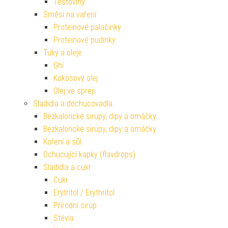
Těstoviny
Směsi na vaření
Proteinové palačinky
Proteinové pudinky
Tuky a oleje
Ghí
Kokosový olej
Olej ve spreji
Sladidla a dochucovadla
Bezkalorické sirupy, dipy a omáčky
Bezkalorické sirupy, dipy a omáčky
Koření a sůl
Ochucující kapky (flavdrops)
Sladidla a cukr
Cukr
Erytritol / Erythritol
Přírodní sirup
Stévia