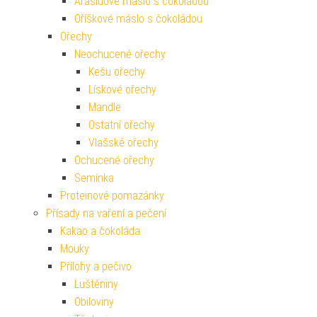
Arašídové máslo s čokoládou
Oříškové máslo s čokoládou
Ořechy
Neochucené ořechy
Kešu ořechy
Lískové ořechy
Mandle
Ostatní ořechy
Vlašské ořechy
Ochucené ořechy
Semínka
Proteinové pomazánky
Přísady na vaření a pečení
Kakao a čokoláda
Mouky
Přílohy a pečivo
Luštěniny
Obiloviny