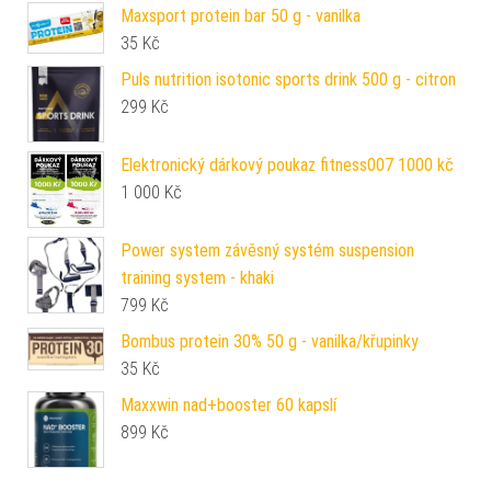
Maxsport protein bar 50 g - vanilka
35
Kč
Puls nutrition isotonic sports drink 500 g - citron
299
Kč
Elektronický dárkový poukaz fitness007 1000 kč
1 000
Kč
Power system závěsný systém suspension
training system - khaki
799
Kč
Bombus protein 30% 50 g - vanilka/křupinky
35
Kč
Maxxwin nad+booster 60 kapslí
899
Kč