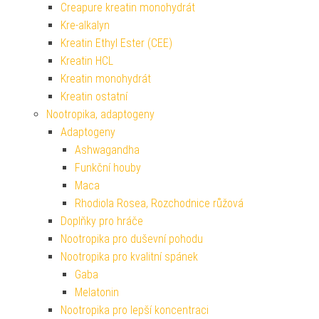
Creapure kreatin monohydrát
Kre-alkalyn
Kreatin Ethyl Ester (CEE)
Kreatin HCL
Kreatin monohydrát
Kreatin ostatní
Nootropika, adaptogeny
Adaptogeny
Ashwagandha
Funkční houby
Maca
Rhodiola Rosea, Rozchodnice růžová
Doplňky pro hráče
Nootropika pro duševní pohodu
Nootropika pro kvalitní spánek
Gaba
Melatonin
Nootropika pro lepší koncentraci