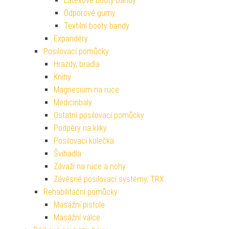
Latexové booty bandy
Odporové gumy
Textilní booty bandy
Expandéry
Posilovací pomůcky
Hrazdy, bradla
Knihy
Magnesium na ruce
Medicinbaly
Ostatní posilovací pomůcky
Podpěry na kliky
Posilovací kolečka
Švihadla
Závaží na ruce a nohy
Závěsné posilovací systémy, TRX
Rehabilitační pomůcky
Masážní pistole
Masážní válce