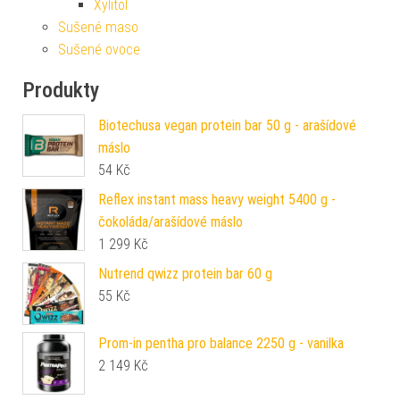
Xylitol
Sušené maso
Sušené ovoce
Produkty
Biotechusa vegan protein bar 50 g - arašídové
máslo
54
Kč
Reflex instant mass heavy weight 5400 g -
čokoláda/arašídové máslo
1 299
Kč
Nutrend qwizz protein bar 60 g
55
Kč
Prom-in pentha pro balance 2250 g - vanilka
2 149
Kč