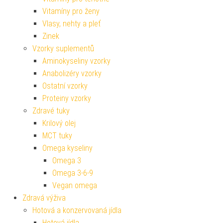
Vitamíny pro ženy
Vlasy, nehty a pleť
Zinek
Vzorky suplementů
Aminokyseliny vzorky
Anabolizéry vzorky
Ostatní vzorky
Proteiny vzorky
Zdravé tuky
Krilový olej
MCT tuky
Omega kyseliny
Omega 3
Omega 3-6-9
Vegan omega
Zdravá výživa
Hotová a konzervovaná jídla
Hotová jídla