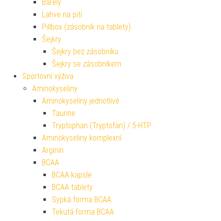
Barely
Lahve na pití
Pillbox (zásobník na tablety)
Šejkry
Šejkry bez zásobníku
Šejkry se zásobníkem
Sportovní výživa
Aminokyseliny
Aminokyseliny jednotlivé
Taurine
Tryptophan (Tryptofan) / 5-HTP
Aminokyseliny komplexní
Arginin
BCAA
BCAA kapsle
BCAA tablety
Sypká forma BCAA
Tekutá forma BCAA