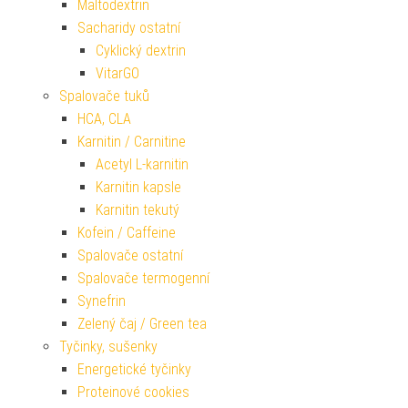
Maltodextrin
Sacharidy ostatní
Cyklický dextrin
VitarGO
Spalovače tuků
HCA, CLA
Karnitin / Carnitine
Acetyl L-karnitin
Karnitin kapsle
Karnitin tekutý
Kofein / Caffeine
Spalovače ostatní
Spalovače termogenní
Synefrin
Zelený čaj / Green tea
Tyčinky, sušenky
Energetické tyčinky
Proteinové cookies