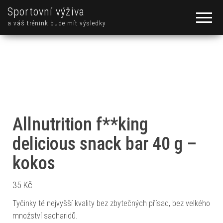
Sportovní výživa
a váš trénink bude mít výsledky
Allnutrition f**king
delicious snack bar 40 g –
kokos
35
Kč
Tyčinky té nejvyšší kvality bez zbytečných přísad, bez velkého
množství sacharidů.