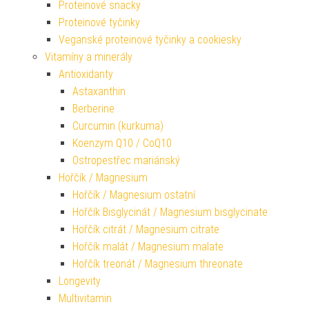
Proteinové snacky
Proteinové tyčinky
Veganské proteinové tyčinky a cookiesky
Vitamíny a minerály
Antioxidanty
Astaxanthin
Berberine
Curcumin (kurkuma)
Koenzym Q10 / CoQ10
Ostropestřec mariánský
Hořčík / Magnesium
Hořčík / Magnesium ostatní
Hořčík Bisglycinát / Magnesium bisglycinate
Hořčík citrát / Magnesium citrate
Hořčík malát / Magnesium malate
Hořčík treonát / Magnesium threonate
Longevity
Multivitamin