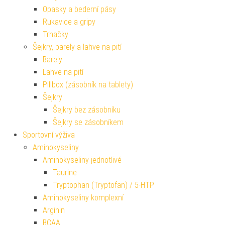
Opasky a bederní pásy
Rukavice a gripy
Trhačky
Šejkry, barely a lahve na pití
Barely
Lahve na pití
Pillbox (zásobník na tablety)
Šejkry
Šejkry bez zásobníku
Šejkry se zásobníkem
Sportovní výživa
Aminokyseliny
Aminokyseliny jednotlivé
Taurine
Tryptophan (Tryptofan) / 5-HTP
Aminokyseliny komplexní
Arginin
BCAA