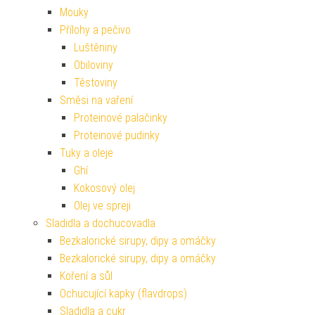
Mouky
Přílohy a pečivo
Luštěniny
Obiloviny
Těstoviny
Směsi na vaření
Proteinové palačinky
Proteinové pudinky
Tuky a oleje
Ghí
Kokosový olej
Olej ve spreji
Sladidla a dochucovadla
Bezkalorické sirupy, dipy a omáčky
Bezkalorické sirupy, dipy a omáčky
Koření a sůl
Ochucující kapky (flavdrops)
Sladidla a cukr