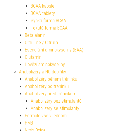
BCAA kapsle
BCAA tablety
Sypká forma BCAA
Tekutá forma BCAA
Beta alanin
Citrulline / Citrulin
Esenciální aminokyseliny (EAA)
Glutamin
Hovězí aminokyseliny
Anabolizéry a NO doplňky
Anabolizéry během tréninku
Anabolizéry po tréninku
Anabolizéry před tréninkem
Anabolizéry bez stimulantů
Anabolizéry se stimulanty
Formule vše v jednom
HMB
Nitrix Oxide