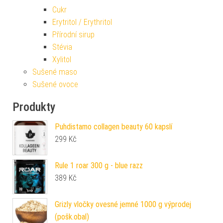
Cukr
Erytritol / Erythritol
Přírodní sirup
Stévia
Xylitol
Sušené maso
Sušené ovoce
Produkty
Puhdistamo collagen beauty 60 kapslí
299
Kč
Rule 1 roar 300 g - blue razz
389
Kč
Grizly vločky ovesné jemné 1000 g výprodej
(pošk.obal)