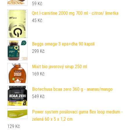
59
Kč
Qnt l-carnitine 2000 mg 700 ml - citron/ limetka
45
Kč
Beggs omega-3 epa+dha 90 kapslí
299
Kč
Mixit bio javorový sirup 250 ml
169
Kč
Biotechusa bcaa zero 360 g - ananas/mango
549
Kč
Power system posilovací guma flex loop medium -
zelená 60 x 5 x 1,2 cm
129
Kč