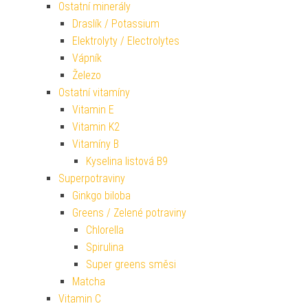
Ostatní minerály
Draslík / Potassium
Elektrolyty / Electrolytes
Vápník
Železo
Ostatní vitamíny
Vitamin E
Vitamin K2
Vitamíny B
Kyselina listová B9
Superpotraviny
Ginkgo biloba
Greens / Zelené potraviny
Chlorella
Spirulina
Super greens směsi
Matcha
Vitamin C